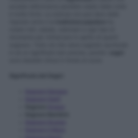
accade nell’universo parallelo celato dalla notte
è molto forte. La scienza non può dare delle
risposte certe e la
tradizione popolare
ha
creato miti, cabale, calendari e ogni tipo di
strumento per rinfrancare lo spirito di quanti
sognano. Tutto ciò che viene sognato racchiude
in sé un significato ben preciso, poiché i
sogni
sono desideri chiusi in fondo al cuore.
Significato
dei Sogni:
Sognare Sangue
Sognare Gatti
Sognare
Acqua
Sognare Bambini
Sognare Scarpe
Sognare il Mare
Sognare Denti