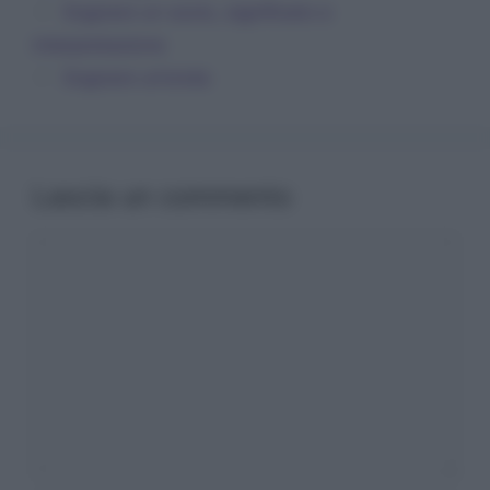
Sognare un socio, significato e
interpretazione
Sognare un’onda
Lascia un commento
Commento