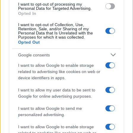
use your data for below specified purposes in below Google
I want to opt-out of processing my
Dizionario dei Sogni – G
consent section.
Personal Data for Targeted Advertising.
Opted In
Dizionario dei Sogni – I
Dizionario dei Sogni – J
I want to opt-out of Collection, Use,
Retention, Sale, and/or Sharing of my
Personal Data that Is Unrelated with the
Dizionario dei Sogni – L
Purposes for which it was collected.
Opted Out
Dizionario dei Sogni – M
Dizionario dei Sogni – N
Google consents
Dizionario dei Sogni – O
I want to allow Google to enable storage
related to advertising like cookies on web or
Dizionario dei Sogni – P
device identifiers in apps.
Dizionario dei Sogni – Q
I want to allow my user data to be sent to
Dizionario dei Sogni – R
Google for online advertising purposes.
Dizionario dei Sogni – S
I want to allow Google to send me
Dizionario dei Sogni – T
personalized advertising.
Dizionario dei Sogni – U
I want to allow Google to enable storage