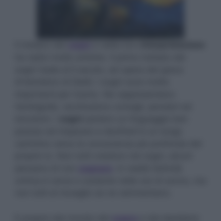
Il mistero dei
sogni
e della loro
interpretazione
ha radici molto antiche. Il primo trattato dei
sogni risale al II secolo, ad opera del greco
Artemidoro di Daldi. I sogni sono molto
importanti per l’uomo. Ne rappresentano
l’ambiguità, racchiudono consigli, pensieri ed
emozioni. I
sogni
parlano un linguaggio ben
preciso ed imparare a decifrarli è un lungo
cammino verso la conoscenza più profonda del
proprio io. Non tutti credono nei sogni, alcuni
pensano di non
sognare
. In realtà l’attività
onirica è certa e costante nelle ore di sonno, ma
non tutti al risveglio se ne rammentano.
E proprio dal ricordo del
sogno
e dal desiderio