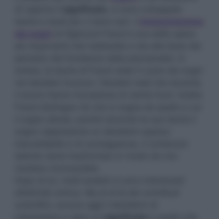
di capirne il
significato
, si sono sviluppate
teorie e studi più o meno seri. L’
interpretazione
dei sogni
di Sigmund Freud è una delle opere
più importanti mai realizzate e sta alla base del
pensiero del fondatore della psicoanalisi. In
sintesi, la teoria di Freud vede il cuore dei sogni
nei desideri inconsci. Desideri reali che durante
il sonno hanno l’occasione di venire fuori. Inoltre
Freud distingue ciò che si sogna da quello a cui
il sogno allude, poiché secondo la sua teoria il
sogno rappresenta un desiderio spesso
inaccettabile e di conseguenza, il contenuto
latente viene trasformato in modo da non
risultare riconoscibile.
Dopo di lui, molti analisti si sono interessati
all’attività onirica. Ma al di là dei contributi
scientifici, ancora oggi il desiderio di
interpretare e dare un
significato
a quello che