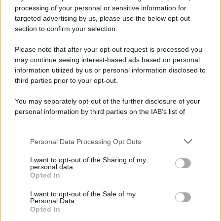
processing of your personal or sensitive information for
targeted advertising by us, please use the below opt-out
section to confirm your selection.
LEGGI GRATIS IL NOSTRO EBOOK
Please note that after your opt-out request is processed you
may continue seeing interest-based ads based on personal
information utilized by us or personal information disclosed to
third parties prior to your opt-out.
Categorie
You may separately opt-out of the further disclosure of your
personal information by third parties on the IAB’s list of
downstream participants.
Dizionario dei Sogni – A
Personal Data Processing Opt Outs
This information may also be disclosed by us to third parties
Dizionario dei Sogni – B
on the IAB’s List of Downstream Participants that may further
I want to opt-out of the Sharing of my
Dizionario dei Sogni – C
disclose it to other third parties.
personal data.
Opted In
Dizionario dei Sogni – D
Please note that this website/app uses one or more Google
services and may gather and store information including but
I want to opt-out of the Sale of my
Dizionario dei Sogni – E
Personal Data.
not limited to your visit or usage behaviour. You may click to
Opted In
grant or deny consent to Google and its third-party tags to
Dizionario dei Sogni – F