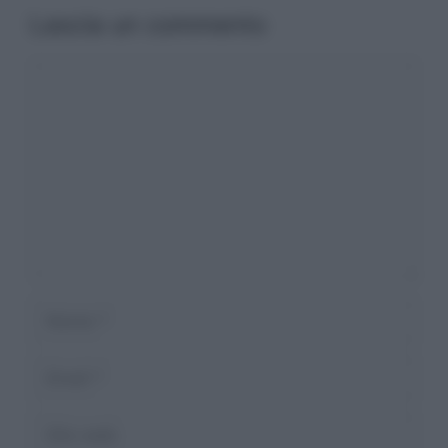
Lascia un commento
Commento
Nome
Email
Sito
web