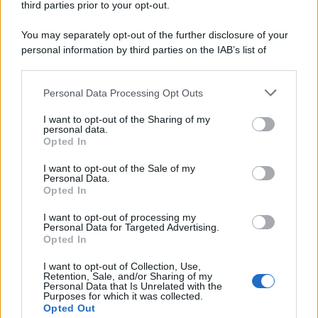
third parties prior to your opt-out.
Categorie
You may separately opt-out of the further disclosure of your
personal information by third parties on the IAB’s list of
downstream participants.
Dizionario dei Sogni – A
Personal Data Processing Opt Outs
This information may also be disclosed by us to third parties
Dizionario dei Sogni – B
on the IAB’s List of Downstream Participants that may further
I want to opt-out of the Sharing of my
Dizionario dei Sogni – C
disclose it to other third parties.
personal data.
Opted In
Dizionario dei Sogni – D
Please note that this website/app uses one or more Google
services and may gather and store information including but
I want to opt-out of the Sale of my
Dizionario dei Sogni – E
Personal Data.
not limited to your visit or usage behaviour. You may click to
Opted In
grant or deny consent to Google and its third-party tags to
Dizionario dei Sogni – F
use your data for below specified purposes in below Google
I want to opt-out of processing my
Dizionario dei Sogni – G
consent section.
Personal Data for Targeted Advertising.
Opted In
Dizionario dei Sogni – I
Dizionario dei Sogni – J
I want to opt-out of Collection, Use,
Retention, Sale, and/or Sharing of my
Personal Data that Is Unrelated with the
Dizionario dei Sogni – L
Purposes for which it was collected.
Opted Out
Dizionario dei Sogni – M