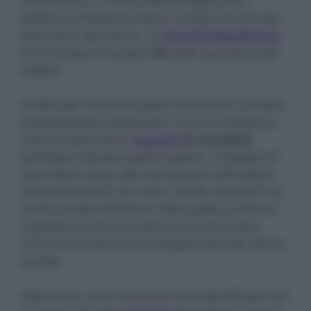
dimensione e e forma alle castagne che i
ballerini di flamenco fanno cozzare fra loro per
dare ritmo alla danza. La
Smorfia Napoletana
le fa entrare al numero
36
della sua personale
tabella.
Il ballo per mezzo di questi strumenti è un ballo
estremamente passionale e ricco di tensioni e
stacchi improvvisi e
sognare
le nacchere
potrebbe indicare proprio questo, il bisogno di
dare libero sfogo alle sue passioni all’insegna
del divertimento non solo a livello sessuale ma
anche sociale all’interno della quale si indica il
sognatore come una persona pronta a fare
nuove conoscenze e a stringere amicizie vere e
sentite.
Attenzione, se le nacchere sono identificate con