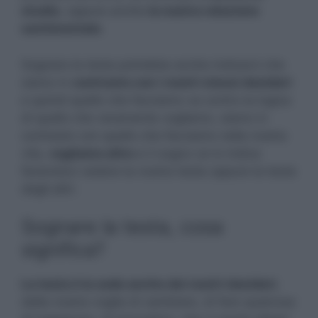
studio
, oppure anche
la nostra relazione
sentimentale
.
Sognare la testa potrebbe anche indicarci che
siamo in
contrasto con i nostri stessi desideri
e quindi quello che facciamo va contro la logica
di quello che veramente vogliamo, siamo in
contrasto con quello che facciamo nella nostra
vita,
vogliamo altro
e il sogno ce lo indica
facendoci vedere la nostra testa oppure la testa
degli altri.
Sognare la testa, cosa
significa?
La testa è la sede anche dei nostri desideri
,
della nostra voglia di cambiare, di fare qualcosa