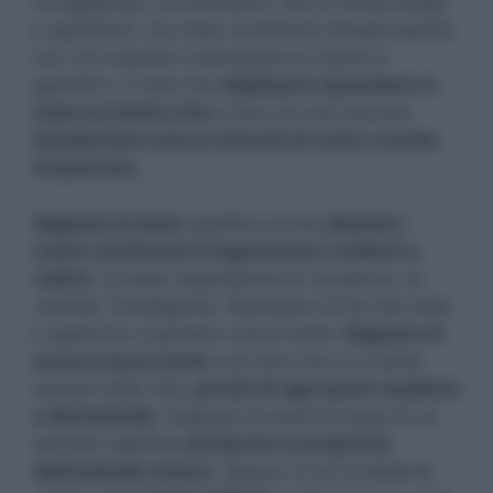
di ingegnoso, di innovativo, che ci renda allegri
e sprizzanti, ma nella condizione attuale questo
non c’è e quindi il subconscio ci mette in
guardia e ci dice che
dobbiamo riprendere in
mano la nostra vita
e fare ciò che davvero
desideriamo senza ostacoli di sorta o anche
di ipocrisia
.
Sognare la testa
significa anche
placare i
nostri sentimenti irragionevoli o violenti e
cattivi
, la testa rappresenta la coscienza, la
volontà, l’intelligenza. Rischiamo di far del male
a qualcuno e perdere così la testa.
Sognare di
essere senza testa
vuol dire che ci si sente
assenti dalla vita,
privati di ogni poter analitico
e decisionale
. Sognare di avere la testa di un
animale significa
attribuirsi le proprietà
dell’animale stesso
. Spesso si ha l’orripilante