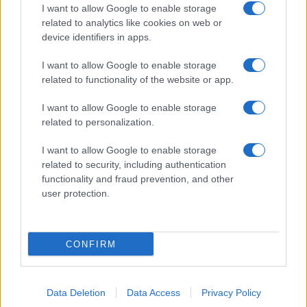
Dizionario dei Sogni – U
I want to allow Google to enable storage
related to analytics like cookies on web or
Dizionario dei Sogni – V
device identifiers in apps.
Dizionario dei Sogni – W
I want to allow Google to enable storage
Dizionario dei Sogni – Z
related to functionality of the website or app.
Interpretazione e Significato dei Sogni dalla A
I want to allow Google to enable storage
alla Z
related to personalization.
News
I want to allow Google to enable storage
Smorfia
related to security, including authentication
functionality and fraud prevention, and other
Sogni Ricorrenti
user protection.
SmorfiaNapoletana.org – Tutti i diritti riservati –
CONFIRM
Cookie Policy
© 2026 La Smorfia Napoletana -
Data Deletion
Data Access
Privacy Policy
SmorfiaNapoletana.org
• Creato con
GeneratePress