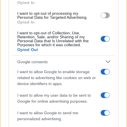
Opted In
grant or deny consent to Google and its third-party tags to
Dizionario dei Sogni – F
use your data for below specified purposes in below Google
I want to opt-out of processing my
Dizionario dei Sogni – G
consent section.
Personal Data for Targeted Advertising.
Opted In
Dizionario dei Sogni – I
Dizionario dei Sogni – J
I want to opt-out of Collection, Use,
Retention, Sale, and/or Sharing of my
Personal Data that Is Unrelated with the
Dizionario dei Sogni – L
Purposes for which it was collected.
Opted Out
Dizionario dei Sogni – M
Dizionario dei Sogni – N
Google consents
Dizionario dei Sogni – O
I want to allow Google to enable storage
related to advertising like cookies on web or
Dizionario dei Sogni – P
device identifiers in apps.
Dizionario dei Sogni – Q
I want to allow my user data to be sent to
Dizionario dei Sogni – R
Google for online advertising purposes.
Dizionario dei Sogni – S
I want to allow Google to send me
Dizionario dei Sogni – T
personalized advertising.