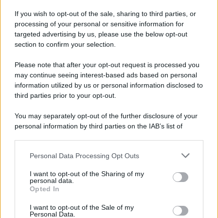
If you wish to opt-out of the sale, sharing to third parties, or
processing of your personal or sensitive information for
targeted advertising by us, please use the below opt-out
section to confirm your selection.
LEGGI GRATIS IL NOSTRO EBOOK
Please note that after your opt-out request is processed you
may continue seeing interest-based ads based on personal
information utilized by us or personal information disclosed to
third parties prior to your opt-out.
Categorie
You may separately opt-out of the further disclosure of your
personal information by third parties on the IAB’s list of
downstream participants.
Dizionario dei Sogni – A
Personal Data Processing Opt Outs
This information may also be disclosed by us to third parties
Dizionario dei Sogni – B
on the IAB’s List of Downstream Participants that may further
I want to opt-out of the Sharing of my
Dizionario dei Sogni – C
disclose it to other third parties.
personal data.
Opted In
Dizionario dei Sogni – D
Please note that this website/app uses one or more Google
services and may gather and store information including but
I want to opt-out of the Sale of my
Dizionario dei Sogni – E
Personal Data.
not limited to your visit or usage behaviour. You may click to