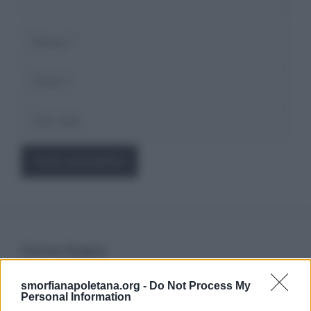
Nome
Email
Sito
web
Cerca Sogno
smorfianapoletana.org -
Do Not Process My
Ricerca
Personal Information
per: