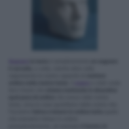
Sognare
la testa
è semplicemente
un sognare
il cervello
, a volte, mentre altre volte
rappresenta la nostra capacità di
mettere
ordine nella nostra testa
. Il
sogno
a volte vuole
farci intuire che
stiamo mettendo in disordine
quel poco di ordine
che aveva nella nostra
testa, circa le cose quotidiane della nostra vita.
Facciamo
fatica a tenere in ordine tutto
quello
che avevamo messo in ordine
precedentemente, ad esempio
il lavoro, lo