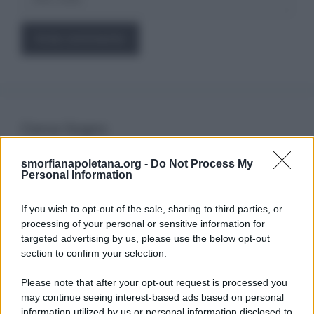
web
Cerca Sogno
smorfianapoletana.org -
Do Not Process My
Ricerca
Personal Information
per:
If you wish to opt-out of the sale, sharing to third parties, or
processing of your personal or sensitive information for
targeted advertising by us, please use the below opt-out
section to confirm your selection.
LEGGI GRATIS IL NOSTRO EBOOK
Please note that after your opt-out request is processed you
may continue seeing interest-based ads based on personal
information utilized by us or personal information disclosed to