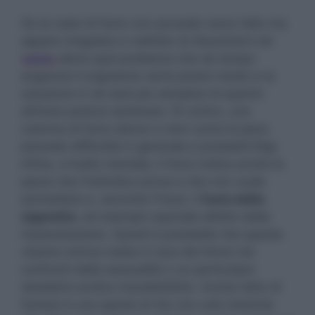
Se la nube di fumo non procede verso l’alto ma
appare irregolare e nell’atto di dissolversi nel
vento
allora quel problema che da tempo
angoscia il sognatore verrà presto risolto e la
soluzione in sé sarà più semplice di quanto
all’inizio poteva sembrare. Di contro, una
colonna di fumo denso e nero come la pece
prevede difficoltà in generale e probabili litigi.
Infine, a livello mentale, il fumo indica anche le
paure che l’individuo prova e che non vuole
ammettere e, secondo Freud, il
fumo della
sigaretta
, ad esempio equivale all’atto della
masturbazione. Quindi è probabile che questa
visione onirica metta in luce dei timori nei
confronti della sessualità o un particolare
desiderio erotico insoddisfatto. Anche l’atto di
fumare è una specie di rito non solo inerente