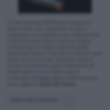
A volte è davvero difficilissimo liberarsi da
diversi tipi di vizio, oppure dai vari tipi di
ossessione che ci prendono per moltissimi anni
e non hanno intenzione di lasciarci andare
nemmeno per un istante dalle loro grinfie.
Questo può essere il caso dei vizi comuni, come
l’alcol, il fumo e il sesso. Dopotutto l’uomo è
sempre ossessionato oppure dipendente da
diversi tipi di vizi, può essere vizioso
nell’eccesso del
bere
, oppure nell’eccesso del
sesso oppure in
quello del fumare
.
Indice dei contenuti