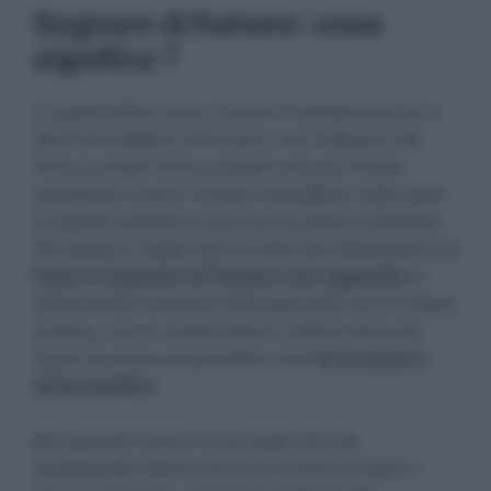
Sognare di fumare: cosa
significa ?
In quest’ultimo caso, l’uomo è sempre pronto a
dirsi di smettere di fumare, ma il piacere del
fumo è molto forte e quindi nel suo rituale
quotidiano l’uomo rimane imbrigliato nelle spire
di questo piacere e non se ne riesce a liberare.
Per quanto voglia fare di tutto per liberarsene,
il
fumo e il piacere di fumare una sigaretta
in
determinati momenti della giornata non lo lascia
andare, non lo rende libero e allora deve per
forza ricorrere al pacchetto che
ha in tasca e
all’accendino
.
Ma quando l’uomo si accorge che sta
esagerando allora cerca di correre ai ripari e