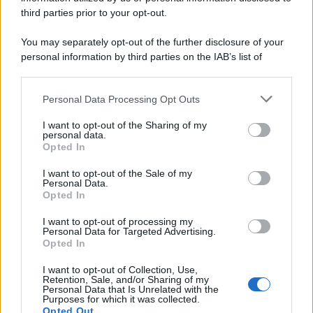
third parties prior to your opt-out.
Categorie
You may separately opt-out of the further disclosure of your
personal information by third parties on the IAB’s list of
downstream participants.
Dizionario dei Sogni – A
Personal Data Processing Opt Outs
This information may also be disclosed by us to third parties
Dizionario dei Sogni – B
on the IAB’s List of Downstream Participants that may further
I want to opt-out of the Sharing of my
Dizionario dei Sogni – C
disclose it to other third parties.
personal data.
Opted In
Dizionario dei Sogni – D
Please note that this website/app uses one or more Google
services and may gather and store information including but
I want to opt-out of the Sale of my
Dizionario dei Sogni – E
Personal Data.
not limited to your visit or usage behaviour. You may click to
Opted In
grant or deny consent to Google and its third-party tags to
Dizionario dei Sogni – F
use your data for below specified purposes in below Google
I want to opt-out of processing my
Dizionario dei Sogni – G
consent section.
Personal Data for Targeted Advertising.
Opted In
Dizionario dei Sogni – I
Dizionario dei Sogni – J
I want to opt-out of Collection, Use,
Retention, Sale, and/or Sharing of my
Personal Data that Is Unrelated with the
Dizionario dei Sogni – L
Purposes for which it was collected.
Opted Out