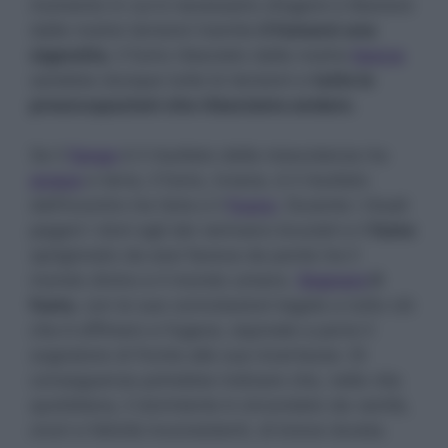
momento in cui è necessario sfogarsi e liberarsi
dalle nostre tensioni tramite
il fumarsi una
sigaretta
, il fumo rilasciato dalla nostra
bocca
sarebbe dunque tutte le tensioni e
tutte le
preoccupazioni che rilasciamo andare.
Se il
fango
è il risultato della mescolanza tra
acqua
e terra, il fumo, invece, è il risultato
dell’incontro tra l’aria e il
fuoco
. Durante i rituali
pagani i doni agli dei venivano bruciati e il
fumo
sprigionato da essi faceva da ponte tra il
mondo divino e il mondo umano.
Sognare
il
fumo
, con le sue connotazioni legate a tutto ciò
che è effimero e fugace, equivale a porre il
sognatore di fronte alle sue incertezze. Di
conseguenza potrebbe indicare che, nella vita
quotidiana, il dormiente è circondato da vanità,
onori e felicità inconsistenti, di breve durata.