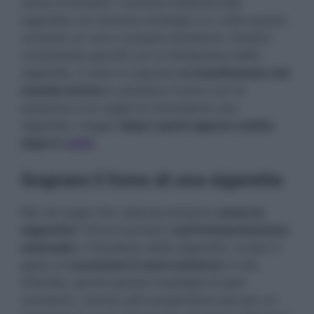
cerca di limitare i momenti dedicati alla
sigaretta con diverse strategie e a volte questo
consiste un vero e proprio problema. Questo
ovviamente perché con la limitazione delle
sigarette, il vizio e il piacere
si manifestano nel
mondo onirico
e assillano l’uomo con la
presenza e la voglia di concedersi una
sigaretta, magari
dopo i pasti oppure subito
dopo il
caffè
.
Sognare il fumo di una sigaretta
Ma nei sogni che valenza possono
avere le
sigarette
? Alcuni puntano
sull’interpretazione
sessuale
e freudiana della sigaretta, ovvero il
gesto di
succhiare il seno materno
in età
infantile, quindi questa nostalgia di quel
momento, mentre altri propendono più per un