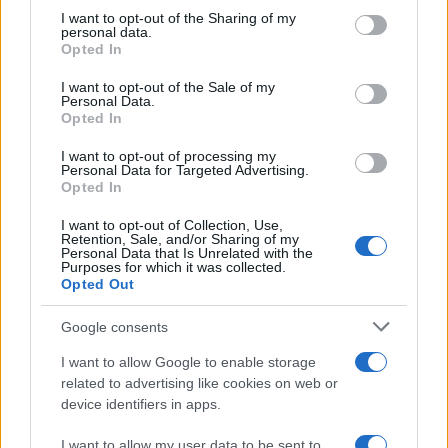
on the IAB’s List of Downstream Participants that may further
I want to opt-out of the Sharing of my
Dizionario dei Sogni – C
disclose it to other third parties.
personal data.
Opted In
Dizionario dei Sogni – D
Please note that this website/app uses one or more Google
services and may gather and store information including but
I want to opt-out of the Sale of my
Dizionario dei Sogni – E
Personal Data.
not limited to your visit or usage behaviour. You may click to
Opted In
grant or deny consent to Google and its third-party tags to
Dizionario dei Sogni – F
use your data for below specified purposes in below Google
I want to opt-out of processing my
Dizionario dei Sogni – G
consent section.
Personal Data for Targeted Advertising.
Opted In
Dizionario dei Sogni – I
Dizionario dei Sogni – J
I want to opt-out of Collection, Use,
Retention, Sale, and/or Sharing of my
Personal Data that Is Unrelated with the
Dizionario dei Sogni – L
Purposes for which it was collected.
Opted Out
Dizionario dei Sogni – M
Dizionario dei Sogni – N
Google consents
Dizionario dei Sogni – O
I want to allow Google to enable storage
related to advertising like cookies on web or
Dizionario dei Sogni – P
device identifiers in apps.
Dizionario dei Sogni – Q
I want to allow my user data to be sent to