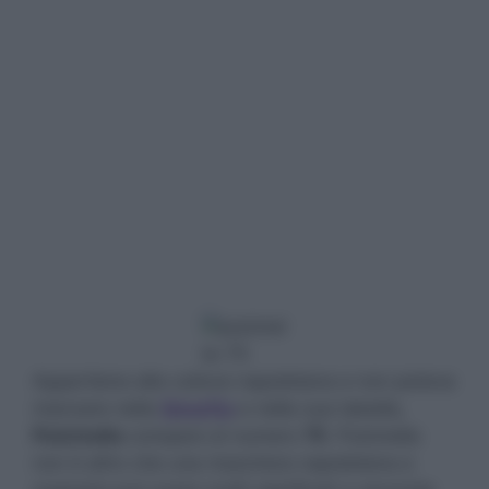
Appartiene alla cultura napoletana e non poteva
mancare nella
Smorfia
e nella sua tabella,
Pulcinella
compare al numero
75
. Pulcinella
non è altro che una maschera napoletana e