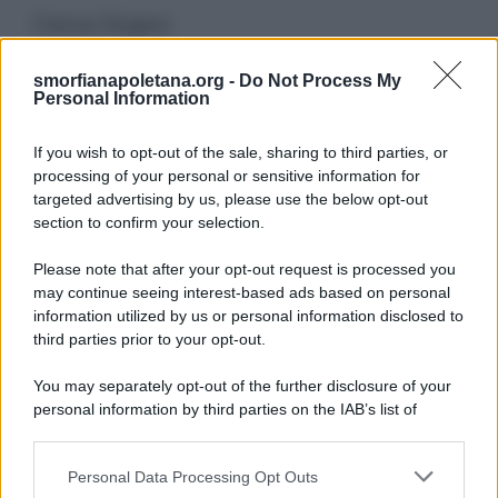
Cerca Sogno
smorfianapoletana.org -
Do Not Process My
Ricerca
Personal Information
per:
If you wish to opt-out of the sale, sharing to third parties, or
processing of your personal or sensitive information for
targeted advertising by us, please use the below opt-out
section to confirm your selection.
LEGGI GRATIS IL NOSTRO EBOOK
Please note that after your opt-out request is processed you
may continue seeing interest-based ads based on personal
information utilized by us or personal information disclosed to
third parties prior to your opt-out.
Categorie
You may separately opt-out of the further disclosure of your
personal information by third parties on the IAB’s list of
downstream participants.
Dizionario dei Sogni – A
Personal Data Processing Opt Outs
This information may also be disclosed by us to third parties
Dizionario dei Sogni – B