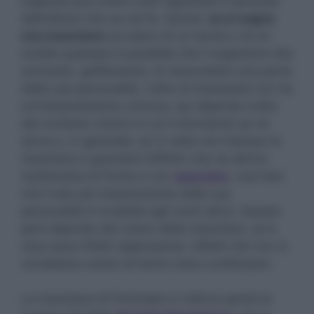
sognarla può avere molti significati a seconda
dell’utilizzo che se nel fa. Quindi,
se si sogna
una maschera
sul piano di un tavolo o di un
mobile qualsiasi è possibile che il sognatore stia
cercando, goffamente, di nascondere una parte
della sua personalità. L’atto di indossarla non ha
un’interpretazione univoca, qui dipende molto
dal contesto onirico in cui il dormiente se ne
serve e, in generale, se si vede con indosso la
maschera e guardare l’effetto che ne deriva
mettendosi di fronte a uno
specchio
, vuol dire
che il lato più imbarazzante della sua
personalità è invisibile agli occhi altrui. Questo
però dipende dal colore della maschera, se è
nera essa infatti rappresenta i difetti che non si
vorrebbero avere né tanto meno confessare.
La maschera di Pulcinella si colloca quindi al