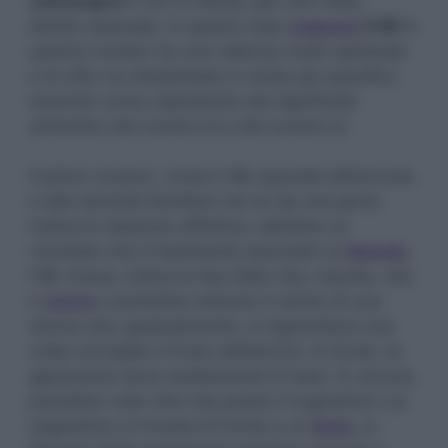
sottosopra
e non è riferita, per una volta,
all’atto sessuale. In questo caso
sognare
il 69
in
quanto numero ha una valenza molto spirituale
e la cifra va interpretata in modo più specifico
tenendo conto soprattutto del significato
simbolico del numero 6 e del numero 9.
Il primo numero, ovvero il
6
, equivale all’armonia
e alla serenità familiare ma se da una parte
indica la relazione affettiva, dall’altra va
ricordato che è facilmente associato al
diavolo
.
Il
9
, invece, indica le fasi della vita, nascita, vita
e
morte
e potrebbe indicare il ventre di una
donna che, gradualmente, si ingrandisce una
volta concepito il frutto dell’amore. In fondo, la
gestazione dura esattamente 9 mesi. O, ancora,
potrebbe voler dire che presto il sognatore o la
sognatrice si troverà di fronte a un
bivio
, si