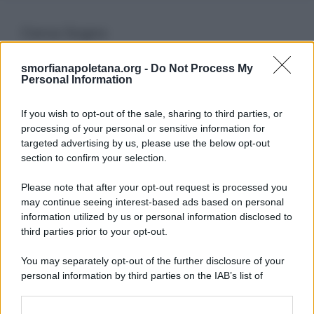
Cerca Sogno
smorfianapoletana.org -
Do Not Process My
Ricerca
Personal Information
per:
If you wish to opt-out of the sale, sharing to third parties, or
processing of your personal or sensitive information for
targeted advertising by us, please use the below opt-out
section to confirm your selection.
LEGGI GRATIS IL NOSTRO EBOOK
Please note that after your opt-out request is processed you
may continue seeing interest-based ads based on personal
information utilized by us or personal information disclosed to
third parties prior to your opt-out.
Categorie
You may separately opt-out of the further disclosure of your
personal information by third parties on the IAB’s list of
downstream participants.
Dizionario dei Sogni – A