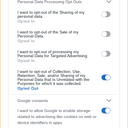
Personal Data Processing Opt Outs
This information may also be disclosed by us to third parties
Dizionario dei Sogni – B
on the IAB’s List of Downstream Participants that may further
I want to opt-out of the Sharing of my
Dizionario dei Sogni – C
disclose it to other third parties.
personal data.
Opted In
Dizionario dei Sogni – D
Please note that this website/app uses one or more Google
services and may gather and store information including but
I want to opt-out of the Sale of my
Dizionario dei Sogni – E
Personal Data.
not limited to your visit or usage behaviour. You may click to
Opted In
grant or deny consent to Google and its third-party tags to
Dizionario dei Sogni – F
use your data for below specified purposes in below Google
I want to opt-out of processing my
Dizionario dei Sogni – G
consent section.
Personal Data for Targeted Advertising.
Opted In
Dizionario dei Sogni – I
Dizionario dei Sogni – J
I want to opt-out of Collection, Use,
Retention, Sale, and/or Sharing of my
Personal Data that Is Unrelated with the
Dizionario dei Sogni – L
Purposes for which it was collected.
Opted Out
Dizionario dei Sogni – M
Dizionario dei Sogni – N
Google consents
Dizionario dei Sogni – O
I want to allow Google to enable storage
related to advertising like cookies on web or
Dizionario dei Sogni – P
device identifiers in apps.