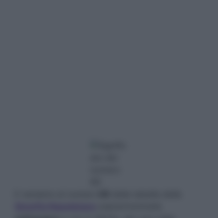
E veniamo al numero
69
della tabella della
Smorfia Napoletana
soprannominata