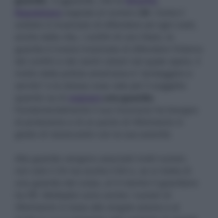
guardie
, ‘e gguardie, che la
Smorfia
Napoletana
segnala al numero
24
. Come il
soldato è incaricato di difendere ad ogni costi,
anche della vita, i confini di uno Stato, la
guardia è invece incaricata di difendere l’interno
dei confini e dei centri urbani nel quale opera. Il
motto della polizia americana è “proteggere e
servire” e la stessa cosa vale per il soggetto
quando sa di
sognare
una guardia
.
Fondamentalmente il suo inconscio ha bisogno
di protezione e di un punto di riferimento in
grado di rassicurarlo con la sua autorità.
Alla guardia vengono associati molti numeri,
non solo il 24 ma anche il 64 e, se si tratta di
una guardia del corpo, al 4 mentre il guardiano
ha l’81. Molteplici sono anche i numeri di
riferimento in base alle singole azione e al