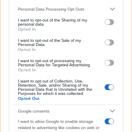
Dizionario dei Sogni – A
Personal Data Processing Opt Outs
This information may also be disclosed by us to third parties
Dizionario dei Sogni – B
on the IAB’s List of Downstream Participants that may further
I want to opt-out of the Sharing of my
Dizionario dei Sogni – C
disclose it to other third parties.
personal data.
Opted In
Dizionario dei Sogni – D
Please note that this website/app uses one or more Google
services and may gather and store information including but
I want to opt-out of the Sale of my
Dizionario dei Sogni – E
Personal Data.
not limited to your visit or usage behaviour. You may click to
Opted In
grant or deny consent to Google and its third-party tags to
Dizionario dei Sogni – F
use your data for below specified purposes in below Google
I want to opt-out of processing my
Dizionario dei Sogni – G
consent section.
Personal Data for Targeted Advertising.
Opted In
Dizionario dei Sogni – I
Dizionario dei Sogni – J
I want to opt-out of Collection, Use,
Retention, Sale, and/or Sharing of my
Personal Data that Is Unrelated with the
Dizionario dei Sogni – L
Purposes for which it was collected.
Opted Out
Dizionario dei Sogni – M
Dizionario dei Sogni – N
Google consents
Dizionario dei Sogni – O
I want to allow Google to enable storage
related to advertising like cookies on web or
Dizionario dei Sogni – P