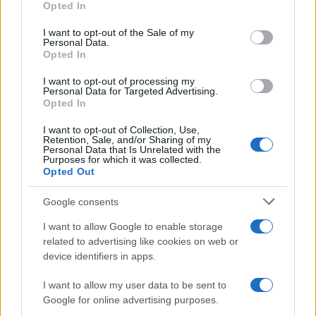
Opted In
Dizionario dei Sogni – D
Please note that this website/app uses one or more Google
services and may gather and store information including but
I want to opt-out of the Sale of my
Dizionario dei Sogni – E
Personal Data.
not limited to your visit or usage behaviour. You may click to
Opted In
grant or deny consent to Google and its third-party tags to
Dizionario dei Sogni – F
use your data for below specified purposes in below Google
I want to opt-out of processing my
Dizionario dei Sogni – G
consent section.
Personal Data for Targeted Advertising.
Opted In
Dizionario dei Sogni – I
Dizionario dei Sogni – J
I want to opt-out of Collection, Use,
Retention, Sale, and/or Sharing of my
Personal Data that Is Unrelated with the
Dizionario dei Sogni – L
Purposes for which it was collected.
Opted Out
Dizionario dei Sogni – M
Dizionario dei Sogni – N
Google consents
Dizionario dei Sogni – O
I want to allow Google to enable storage
related to advertising like cookies on web or
Dizionario dei Sogni – P
device identifiers in apps.
Dizionario dei Sogni – Q
I want to allow my user data to be sent to
Dizionario dei Sogni – R
Google for online advertising purposes.