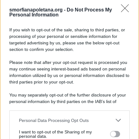
smorfianapoletana.org -
Do Not Process My
Ricerca
Personal Information
per:
If you wish to opt-out of the sale, sharing to third parties, or
processing of your personal or sensitive information for
targeted advertising by us, please use the below opt-out
section to confirm your selection.
LEGGI GRATIS IL NOSTRO EBOOK
Please note that after your opt-out request is processed you
may continue seeing interest-based ads based on personal
information utilized by us or personal information disclosed to
third parties prior to your opt-out.
Categorie
You may separately opt-out of the further disclosure of your
personal information by third parties on the IAB’s list of
downstream participants.
Dizionario dei Sogni – A
Personal Data Processing Opt Outs
This information may also be disclosed by us to third parties
Dizionario dei Sogni – B
on the IAB’s List of Downstream Participants that may further
I want to opt-out of the Sharing of my
Dizionario dei Sogni – C
disclose it to other third parties.
personal data.