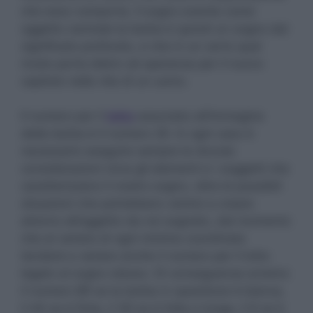
che esso comporta. Il sogno avente come
oggetto centrale la barba è quindi un sogno dal
significato profondo, e che in un certo qual
modo porta dietro sé speranza per il nuovo
capitolo nella vita di un uomo.
Il numero per il
lotto
associato all’immagine
della barba è il numero 29. In ogni caso è
necessario eseguire sempre le dovute
considerazioni circa gli elementi e i soggetti che
caratterizzano il nostro sogno, oltre le possibili
situazioni che potrebbero venirsi a creare
attorno all’oggetto da noi sognato, dal momento
che al variare di ogni minima coordinata
tenderà a variare anche il numero per il lotto
legato al sogno stesso. Di conseguenza avremo
il numero 89 se la barba in questione è bianca,
il 44 se è finta, il 39 se è folta e lunga, il 9 se è