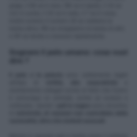
grigia, il 66 se è nera, l’80 se è ispida, il 34 se
non è curata, il 30 se è rada, il 7 se è rossa.
Inoltre avremo il numero 29 se vediamo la
barba altrui, l’85 se strappiamo la barba di altri,
e l’81 se tende a crescere rapidamente.
Sognare il pelo umano: cosa vuol
dire ?
Il pelo o la peluria
sono solitamente legati
all’idea di
virilità, alla mascolinità
e
strettamente collegati anche al fatto che l’uomo
è comunque un animale, anche se evoluto e
civilizzato. Quindi i
peli in sogno
sono sinonimo
di
istintività, di reazioni non controllate dalla
razionalità, oltre che simboli sessuali
.
Mentre in passato peli e barba erano il simbolo