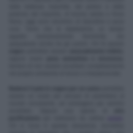
della bellezza maschile, del potere e della
potenza del maschio, di buona salute e forza
fisica, oggi sono sinonimo di disordine e poca
cura. Tanto che la depilazione, un tempo
appalto esclusivamente femminile, sta
spopolando anche tra gli uomini. Chi fa questo
sogno
potrebbe essere
sessualmente inibito
,
oppure avere
poca autostima e sicurezza
,
temere di non essere accettato completamente
nel proprio ambiente di lavoro e interpersonale.
Radersi il pelo in sogno per un uomo
potrebbe
essere un modo per cercare di assimilarsi al
mondo circostante, ad omologarsi per sentirsi
accettato. Oppure una specie di
atto
purificatorio
per redimersi da cattive
azioni
.
Chi si trova in questa situazione, dovrebbe
cercare di riscoprire che il proprio valore non