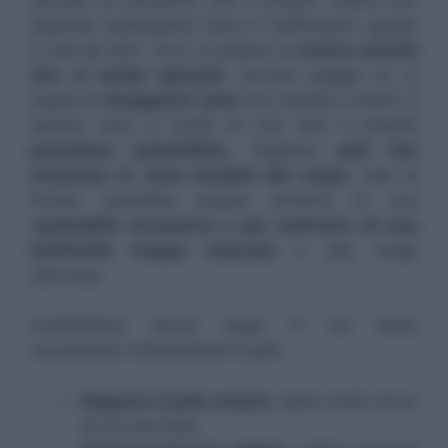
dipende dall’aspetto fisico e dall’essere uguale
a tutti gli altri. Anzi, è proprio la
nostra unicità
che ci rende speciali
. Ancora peggio se si
sogna di
strapparsi i peli
con cerette o simili: in
questo caso si tratta di una vera e propria
punizione autoinflitta
. Sognare
peli che
crescono in zone insolite del corpo
, tipo la
fronte, potrebbe essere sintomo di una
r
azionalità eccessiva o per contrario di una
istintività troppo marcata
e alla lunga
dannosa.
Analizziamo alcuni sogni in cui viene
visualizzato chiaramente il pelo:
Sognare il pelo umano
: siete molto sicuri
di ciò che fate;