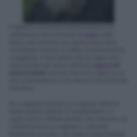
È alquanto particolare l’interpretazione che
solitamente viene attribuita al
sogno
della
barba, dal momento che spesso essa viene
considerata simbolo di virilità, di autorevolezza
e saggezza. A fare questo tipo di sogno sono
quasi sempre gli uomini, pertanto
sognare
di
avere la barba
vuol dire che chi la sogna ha un
alta considerazione di sé stesso e una profonda
autostima.
Se a sognare la barba è un ragazzo, allora la
barba diviene simbolo di cambiamento e il
sogno indica il difficile periodo che intercorre tra
il sentirsi ancora un ragazzo e il divenire
finalmente un uomo, con tutte le responsabilità