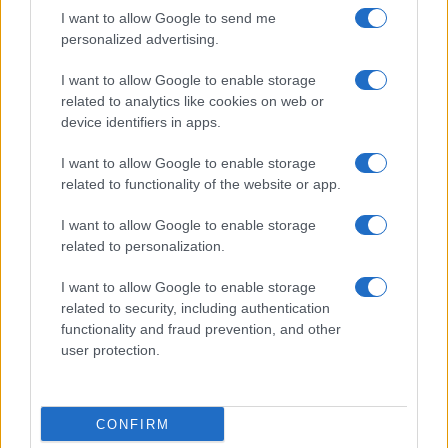
Dizionario dei Sogni – S
I want to allow Google to send me
Dizionario dei Sogni – T
personalized advertising.
Dizionario dei Sogni – U
I want to allow Google to enable storage
related to analytics like cookies on web or
Dizionario dei Sogni – V
device identifiers in apps.
Dizionario dei Sogni – W
I want to allow Google to enable storage
Dizionario dei Sogni – Z
related to functionality of the website or app.
Interpretazione e Significato dei Sogni dalla A
I want to allow Google to enable storage
alla Z
related to personalization.
News
I want to allow Google to enable storage
Smorfia
related to security, including authentication
functionality and fraud prevention, and other
Sogni Ricorrenti
user protection.
SmorfiaNapoletana.org – Tutti i diritti riservati –
CONFIRM
Cookie Policy