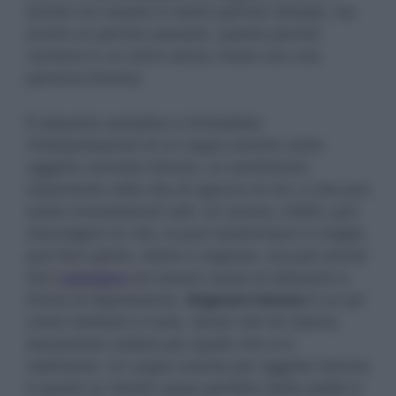
anche non essere il nostro partner attuale, ma
anche un partner passato, questo perché
vorremo in un certo senso vivere con una
persona diversa.
È alquanto semplice e immediata
l’interpretazione di un sogno avente come
oggetto centrale l’amore, un sentimento
importante nella vita di ognuno di noi, e che può
avere innumerevoli volti. Un amore, infatti, può
stravolgerci la vita, la può trasformare in meglio,
può farci gioire, ridere e sognare, ma può anche
farci
piangere
ed essere causa di delusioni e
forme di depressione.
Sognare l’amore
è un po’
come mettersi a nudo, senza veli né riserve,
lasciandosi vedere per quello che si è
realmente. Un sogno avente per oggetto l’amore
è quindi un ritratto quasi perfetto della realtà in