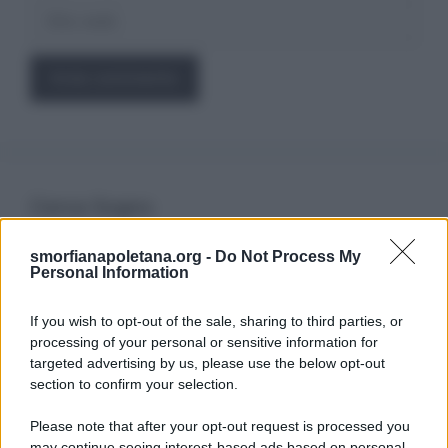
Sito
web
Cerca Sogno
smorfianapoletana.org -
Do Not Process My
Ricerca
Personal Information
per:
If you wish to opt-out of the sale, sharing to third parties, or
processing of your personal or sensitive information for
targeted advertising by us, please use the below opt-out
section to confirm your selection.
LEGGI GRATIS IL NOSTRO EBOOK
Please note that after your opt-out request is processed you
may continue seeing interest-based ads based on personal