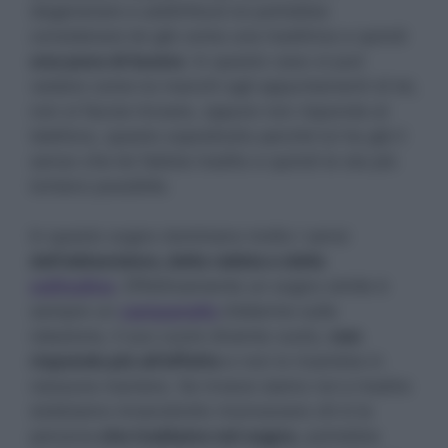
degenerare e addirittura lui potrebbe
considerare lei già come una traditrice e quindi
una poco di buono
. In questo caso si può
vedere come lui manchi agli appuntamenti di lei,
non si faccia trovare, oppure non risponda al
telefono, questo soprattutto perché lui ha già il
senso che lei l’abbia tradito e quindi le sta più
lontano possibile.
In questo sogno dominano molto i sensi
dell’abbandono, della rabbia e della
solitudine
. Effettivamente un sogno simile è
sempre un
campanello
d’allarme sulla
relazione, il suo cuore diventa vuoto,
non
risponde più all’affetto
e non lo ricambia in
nessuna maniera. Se invece siamo noi a tradire
dobbiamo innanzitutto riconoscere chi è la
persona
che tradiamo nel sogno
, potrebbe