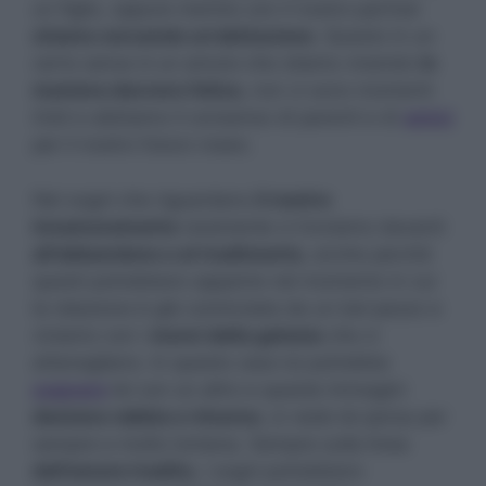
un figlio, oppure mentre con il nostro partner
stiamo cercando un’abitazione
. Questo in un
certo senso è un amore che stiamo vivendo
in
maniera davvero felice,
non ci sono momenti
tristi e abbiamo il consenso di parenti e di
amici
per il nostro futuro roseo.
Nei sogni che riguardano
il nostro
innamoramento
raramente ci troviamo davanti
all’abbandono o al tradimento
, anche perché
questi potrebbero apparire nel momento in cui
la relazione è già cominciata da un bel pezzo e
viviamo con i
morsi della gelosia
che ci
attanagliano. In questo caso lui potrebbe
sognare
lei con un altro e queste immagini
destano rabbia e rimorso
, si vede lei persa per
sempre e molto lontana. Sempre sulla linea
dell’amore tradito
, i sogni potrebbero