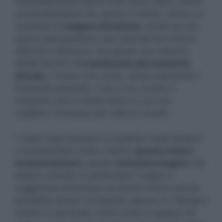
irresistibilmente spinte l’una verso l’altra, anche
se precisamente non sanno il motivo, vivono un
momento di
magica attrazione
, anche se non
sanno precisamente cosa sarà del loro futuro,
della loro relazione, ma questo non importa,
infatti l’amore è
il sentimento del momento
attuale
, il futuro non conta, conta solamente il
momento presente, il qui e ora, ovvero il
momento che ci rende felici e a cui non
vogliamo rinunciare per nulla al mondo.
I nostri sogni possono in qualche modo aiutarci
a comprendere come viviamo
questo nostro
innamoramento
, questo
momento magico
che
stiamo vivendo; in particolare il sogno ci
suggerisce addirittura se questo nostro amore
potrebbe essere corrisposto oppure no. Bisogna
vedere in particolar modo come ci appare nel