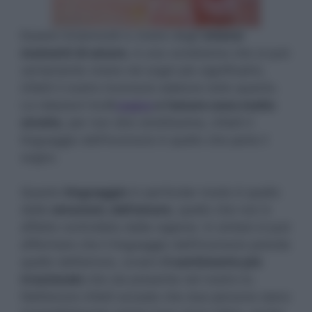
Essere innamorati e vivere degli
intensi
momenti di amore
, è una condizione che si può
certamente vivere nei sogni più significativi,
infatti il nostro inconscio elabora tutto quanto.
Le relazioni tra
il
sogno
e l’amore sono molto
strette
, per non dire strettissime, infatti il
linguaggio dell’inconscio è quello che parla il
sogno.
Questo
linguaggio
in particolar modo è quello
delle
emozioni, dell’amore
, quello che non è
affatto controllato dalla ragione. In sintesi si può
affermare che il linguaggio dell’inconscio prende
quello dell’amore, ovvero
il sentimento più
irrazionale
che sia presente nel nostro Io.
Nell’amore infatti accade che due persone siano