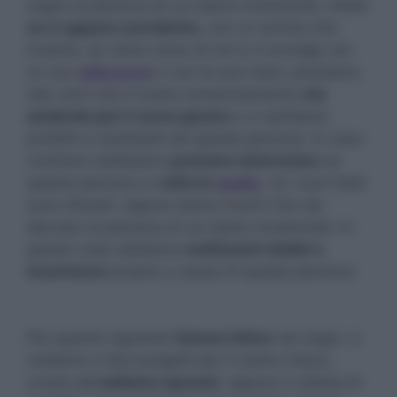
sogno la persona di cui siamo innamorati, infatti
se ci appare sorridente
, con un sorriso che
incanta, se viene verso di noi e ci avvolge con
un suo
abbraccio
o con le sue mani, possiamo
star certi che il nostro innamoramento
sta
andando per il verso giusto
e ci sentiamo
protetti e ricambiati da questa persona. In caso
contrario dobbiamo
prestare attenzione
se
questa persona ci
volta le
spalle
, se i suoi tratti
sono sfocati, oppure siamo incerti che sia
davvero la persona di cui siamo innamorati. In
questo caso abbiamo
moltissimi dubbi e
incertezze
proprio a causa di questa persona.
Per quanto riguarda
l’amore felice
nei sogni, ci
vediamo a fare progetti per il nostro futuro,
ovvero
ci vediamo sposati
, oppure in attesa di