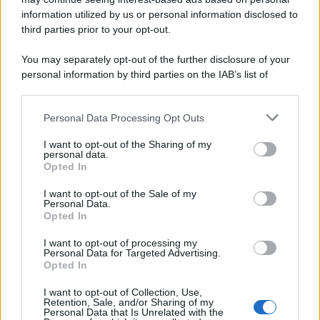
information utilized by us or personal information disclosed to
third parties prior to your opt-out.
Categorie
You may separately opt-out of the further disclosure of your
personal information by third parties on the IAB’s list of
downstream participants.
Dizionario dei Sogni – A
Personal Data Processing Opt Outs
This information may also be disclosed by us to third parties
Dizionario dei Sogni – B
on the IAB’s List of Downstream Participants that may further
I want to opt-out of the Sharing of my
Dizionario dei Sogni – C
disclose it to other third parties.
personal data.
Opted In
Dizionario dei Sogni – D
Please note that this website/app uses one or more Google
services and may gather and store information including but
I want to opt-out of the Sale of my
Dizionario dei Sogni – E
Personal Data.
not limited to your visit or usage behaviour. You may click to
Opted In
grant or deny consent to Google and its third-party tags to
Dizionario dei Sogni – F
use your data for below specified purposes in below Google
I want to opt-out of processing my
Dizionario dei Sogni – G
consent section.
Personal Data for Targeted Advertising.
Opted In
Dizionario dei Sogni – I
Dizionario dei Sogni – J
I want to opt-out of Collection, Use,
Retention, Sale, and/or Sharing of my
Personal Data that Is Unrelated with the
Dizionario dei Sogni – L