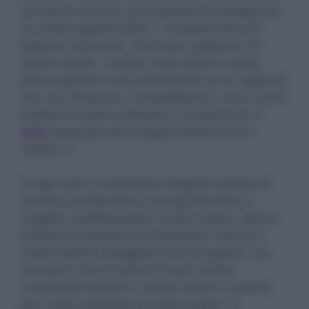
cui siamo immersi: può esprimere nostalgia per
un amore appena finito, o la felicità per uno
appena conosciuto. Se invece sogniamo un
amore tradito, il sogno rivela tutte le nostre
preoccupazioni circa l’andamento di un rapporto
che non riesce più a tranquillizzarci, ma è causa
sempre di ansia e delusioni. Il numero per il
lotto
associato all’immagine dell’amore è il
numero 7.
In ogni caso è necessario eseguire sempre le
dovute considerazioni circa gli elementi e i
soggetti caratterizzanti il nostro sogno, oltre le
situazioni probabili che potrebbero venirsi a
creare attorno all’oggetto da noi sognato, dal
momento che al variare di ogni minima
coordinata tenderà a variare anche il numero
per il lotto associato al nostro sogno. Di