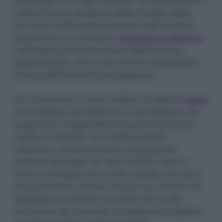
etimologico ha origini nobiliari. Se anticamente il
palazzo era la residenza della famiglia reale,
ora viene solitamente associato alle strutture
pubbliche e ai condomini.
Sognare un palazzo
comunque può avere diversi significati ma,
generalmente, non è altro che la trasposizione
onirica dell’interiorità del sognatore.
Se il dormiente si vede nell’atto di salire le
scale
di un palazzo vuol dire che si sta entrando nel
luogo dove si depositano le sue emozioni più
intime e nascoste, se la salita avviene
all’esterno, può equivalere a una qualche
pulsione sessuale. Se vede l’edificio raso al
suolo è probabile che si stia vivendo una sorta
di esaurimento nervoso ma se è un velivolo ad
abbattere la struttura vuol dire che l’Io del
dormiente sta cercando di superare le trappole