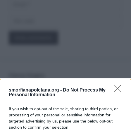
Email
Sito
web
Cerca Sogno
smorfianapoletana.org -
Do Not Process My
Ricerca
Personal Information
per:
If you wish to opt-out of the sale, sharing to third parties, or
processing of your personal or sensitive information for
targeted advertising by us, please use the below opt-out
section to confirm your selection.
LEGGI GRATIS IL NOSTRO EBOOK