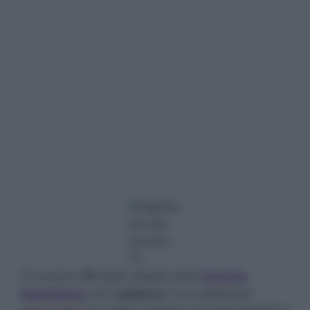
Al numero
70
della tabella della
Smorfia
Napoletana
c’è il
palazzo
il cui significato