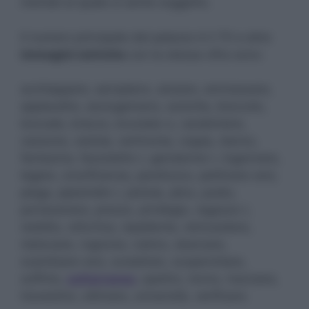
mentali al quale si sente soggetto.
Il numero principale del palazzo è il 70 e altre
immagini oniriche
con la stessa cifra sono:
acchiappare, aeroplano, aizzare, ammassare,
applaudire, asciugamano, autorita, bioccolo,
boccale, bracco, bruciata-o, carabiniere,
cassone, cedola, cerimonia, coppa, danno,
fantasma, fazzoletto-i, gendarme-i, ingannare,
legare, onorificenza, parafuoco, pettinare-arsi,
piega, pipistrello-i, pistola, plico, podio,
portacenere, prezzo, privilegio, ragazzo-i,
reddito, refurtiva, repellente, retrocedere,
rieducare, rognone, rubino, sbarcare,
scambiare-arsi, scoiattolo, scoperchiare,
soffrire,
sotterraneo
, spettro, tonno, tracciare,
travestirsi, ultimare, università, verificare.