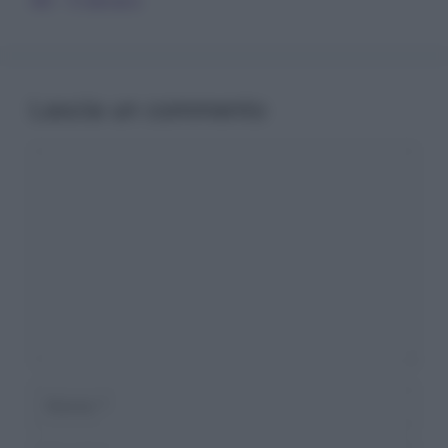
46 – Il denaro
Lascia un commento
Commento
Nome