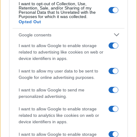
Dizionario dei Sogni – J
I want to opt-out of Collection, Use,
Retention, Sale, and/or Sharing of my
Personal Data that Is Unrelated with the
Dizionario dei Sogni – L
Purposes for which it was collected.
Opted Out
Dizionario dei Sogni – M
Dizionario dei Sogni – N
Google consents
Dizionario dei Sogni – O
I want to allow Google to enable storage
related to advertising like cookies on web or
Dizionario dei Sogni – P
device identifiers in apps.
Dizionario dei Sogni – Q
I want to allow my user data to be sent to
Dizionario dei Sogni – R
Google for online advertising purposes.
Dizionario dei Sogni – S
I want to allow Google to send me
Dizionario dei Sogni – T
personalized advertising.
Dizionario dei Sogni – U
I want to allow Google to enable storage
related to analytics like cookies on web or
Dizionario dei Sogni – V
device identifiers in apps.
Dizionario dei Sogni – W
I want to allow Google to enable storage