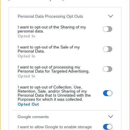
downstream participants.
Dizionario dei Sogni – A
Personal Data Processing Opt Outs
This information may also be disclosed by us to third parties
Dizionario dei Sogni – B
on the IAB’s List of Downstream Participants that may further
I want to opt-out of the Sharing of my
Dizionario dei Sogni – C
disclose it to other third parties.
personal data.
Opted In
Dizionario dei Sogni – D
Please note that this website/app uses one or more Google
services and may gather and store information including but
I want to opt-out of the Sale of my
Dizionario dei Sogni – E
Personal Data.
not limited to your visit or usage behaviour. You may click to
Opted In
grant or deny consent to Google and its third-party tags to
Dizionario dei Sogni – F
use your data for below specified purposes in below Google
I want to opt-out of processing my
Dizionario dei Sogni – G
consent section.
Personal Data for Targeted Advertising.
Opted In
Dizionario dei Sogni – I
Dizionario dei Sogni – J
I want to opt-out of Collection, Use,
Retention, Sale, and/or Sharing of my
Personal Data that Is Unrelated with the
Dizionario dei Sogni – L
Purposes for which it was collected.
Opted Out
Dizionario dei Sogni – M
Dizionario dei Sogni – N
Google consents
Dizionario dei Sogni – O
I want to allow Google to enable storage