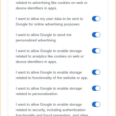
related to advertising like cookies on web or
Dizionario dei Sogni – P
device identifiers in apps.
Dizionario dei Sogni – Q
I want to allow my user data to be sent to
Dizionario dei Sogni – R
Google for online advertising purposes.
Dizionario dei Sogni – S
I want to allow Google to send me
Dizionario dei Sogni – T
personalized advertising.
Dizionario dei Sogni – U
I want to allow Google to enable storage
related to analytics like cookies on web or
Dizionario dei Sogni – V
device identifiers in apps.
Dizionario dei Sogni – W
I want to allow Google to enable storage
Dizionario dei Sogni – Z
related to functionality of the website or app.
Interpretazione e Significato dei Sogni dalla A
I want to allow Google to enable storage
alla Z
related to personalization.
News
I want to allow Google to enable storage
Smorfia
related to security, including authentication
functionality and fraud prevention, and other
Sogni Ricorrenti