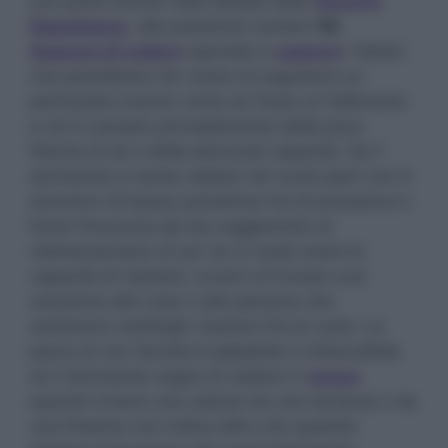
suo posto anche nella tabella della
Smorfia
Napoletana
, alla posizione numero
56
.
Sognare di cadere
equivale a
sognare
i fattori
che potrebbero far vivere al sognatore un
particolare evento come se fosse un fallimento
e ciò è causato principalmente dalla poca
fiducia di sé e delle personali capacità. Se il
dormiente si sente cadere nel vuoto però non è
sinonimo di bassa autostima ma di eccessiva e
forse l’inconscio gli sta suggerendo di
ridimensionarsi un po’ se si vuole avere la
capacità di rialzarsi, ovvero di trovare una
soluzione alle cose o alle persone che
sembrano mettergli i bastoni fra le ruote. La
paura di non farcela è palpabile e indiscutibile
se il dormiente sogna di cadere in
acqua
quando invece una caduta da una terrazza o da
una finestra non indica altro che qualche