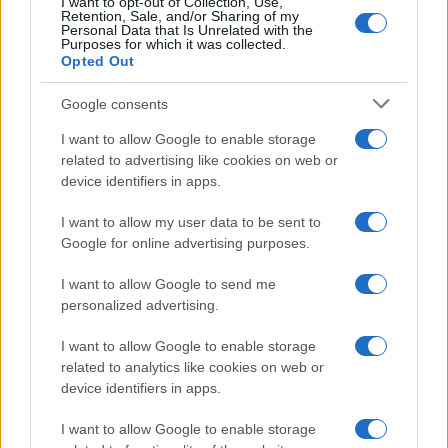
Dizionario dei Sogni – J
I want to opt-out of Collection, Use,
Retention, Sale, and/or Sharing of my
Personal Data that Is Unrelated with the
Dizionario dei Sogni – L
Purposes for which it was collected.
Opted Out
Dizionario dei Sogni – M
Dizionario dei Sogni – N
Google consents
Dizionario dei Sogni – O
I want to allow Google to enable storage
related to advertising like cookies on web or
Dizionario dei Sogni – P
device identifiers in apps.
Dizionario dei Sogni – Q
I want to allow my user data to be sent to
Dizionario dei Sogni – R
Google for online advertising purposes.
Dizionario dei Sogni – S
I want to allow Google to send me
Dizionario dei Sogni – T
personalized advertising.
Dizionario dei Sogni – U
I want to allow Google to enable storage
related to analytics like cookies on web or
Dizionario dei Sogni – V
device identifiers in apps.
Dizionario dei Sogni – W
I want to allow Google to enable storage
Dizionario dei Sogni – Z