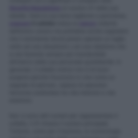
molteplici usi e significati e compare nella
Smorfia Napoletana
al numero 41 della sua
tabella. Data la sua lama tagliente e pericolosa,
sognare
il coltello
indica la
natura
violenta
dell’animo umano ma potrebbe anche segnalare
che il dormiente dovrà presto operare un taglio
netto ad una situazione o ad una relazione che
si sta facendo sempre più insostenibile
all’interno della sua personale quotidianità. In
generale, il coltello onirico non è di buon
auspicio perché l’inconscio lo vive come un
segnale di pericolo, capace di spezzare
l’armonia costituitasi tra vita interiore e vita
esteriore.
Non vi sono altri numeri per rappresentare il
coltello, il 41 rimane il numero principale.
Tuttavia, come per il bastone, la numerologia