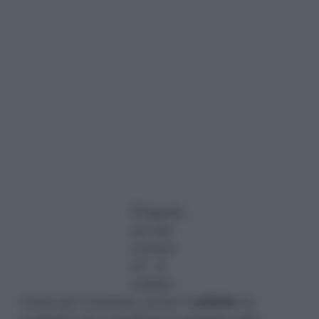
Come per il bastone, anche il
coltello
ha