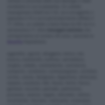
cambia a seconda della sua tipologia e delle
condizioni in cui si presenta. Un coltello
insanguinato infatti ha il 43, se è arrugginito o
spezzato il 31 e se è particolarmente affilato il
77. Infine, un coltello a lama fissa ha l’81 se è a
serramanico l’1. Altre
immagini oniriche
che
corrispondono al numero 40 sono, secondo la
Smorfia
Napoletana:
aggredire, agrumi, alloggiare, banco, bar,
branco, brefotrofio, buffone, carmelitano,
cinghia, coltello, combattente, commercio,
comporre, condizioni, contrassegnare, corridoio,
corteo, coscia, designare, digestione, diminuire,
espiare, evasione, falò, fascia, ferirsi, fiocco,
gamberi, mucchio, pannello, patrimonio,
processo, razione, regata, reticolato, rettore,
revolverata, ritornare, rosticceria, rovesciare,