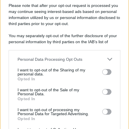
Please note that after your opt-out request is processed you
may continue seeing interest-based ads based on personal
information utilized by us or personal information disclosed to
third parties prior to your opt-out.
Categorie
You may separately opt-out of the further disclosure of your
personal information by third parties on the IAB’s list of
downstream participants.
Dizionario dei Sogni – A
Personal Data Processing Opt Outs
This information may also be disclosed by us to third parties
Dizionario dei Sogni – B
on the IAB’s List of Downstream Participants that may further
I want to opt-out of the Sharing of my
Dizionario dei Sogni – C
disclose it to other third parties.
personal data.
Opted In
Dizionario dei Sogni – D
Please note that this website/app uses one or more Google
services and may gather and store information including but
I want to opt-out of the Sale of my
Dizionario dei Sogni – E
Personal Data.
not limited to your visit or usage behaviour. You may click to
Opted In
grant or deny consent to Google and its third-party tags to
Dizionario dei Sogni – F
use your data for below specified purposes in below Google
I want to opt-out of processing my
Dizionario dei Sogni – G
consent section.
Personal Data for Targeted Advertising.
Opted In
Dizionario dei Sogni – I