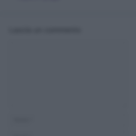
Lascia un commento
Commento
Nome
Email