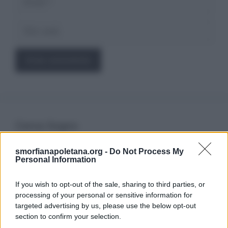
Sito
web
Cerca Sogno
smorfianapoletana.org -
Do Not Process My
Ricerca
Personal Information
per:
If you wish to opt-out of the sale, sharing to third parties, or
processing of your personal or sensitive information for
targeted advertising by us, please use the below opt-out
section to confirm your selection.
LEGGI GRATIS IL NOSTRO EBOOK