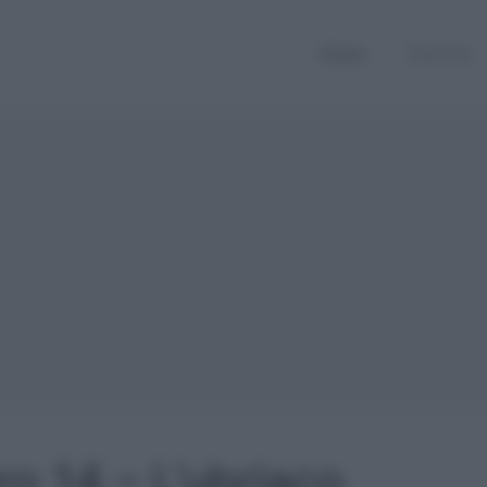
Home
Smorfia
ro 14 – L’ubriaco