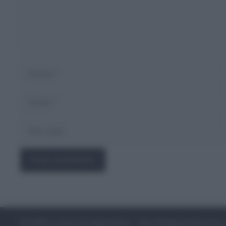
Nome
Email
Sito
web
© 2026 La Smorfia Napoletana - SmorfiaNapoletana.org
•