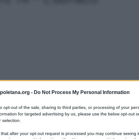
poletana.org -
Do Not Process My Personal Information
to opt-out of the sale, sharing to third parties, or processing of your per
formation for targeted advertising by us, please use the below opt-out s
 Napoletana
non se ne dimentica. Per
 selection.
co
. I sintomi tipici dell’alcolizzato
 that after your opt-out request is processed you may continue seeing i
a tale figura. La perdita di equilibrio e