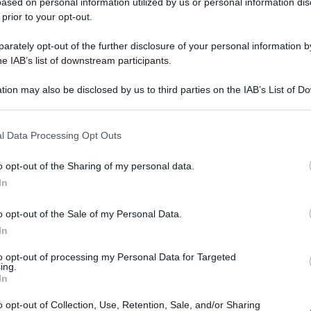
ased on personal information utilized by us or personal information dis
il sognatore sta vivendo una fase molto
 prior to your opt-out.
la salute in generale. Qualcosa sta destabilizzando la
ve individuare la causa di ciò se vuole riprendere gli
rately opt-out of the further disclosure of your personal information by
he IAB’s list of downstream participants.
tion may also be disclosed by us to third parties on the IAB’s List of 
e viene estratta è probabile che il consultante non
 that may further disclose it to other third parties.
Curiosamente, l’ubriaco non ha solo il 14 ma anche il
ici varianti numeriche. Ad esempio, l’atto di ubriacarsi
 that this website/app uses one or more Google services and may gath
l Data Processing Opt Outs
including but not limited to your visit or usage behaviour. You may click 
 to Google and its third-party tags to use your data for below specifi
o opt-out of the Sharing of my personal data.
ogle consent section.
riferimento il 14 sono:
In
o opt-out of the Sale of my Personal Data.
tamento, ballare, baroccio, baule, boa, bottiglia,
In
ucazione, fermaglio, finanziere, flotta, frugare,
rasare-arsi, reclutare, riflettore, ritirarsi, rondine-i,
to opt-out of processing my Personal Data for Targeted
nata, servire,
seta
, uniforme, ventresca.
ing.
In
o opt-out of Collection, Use, Retention, Sale, and/or Sharing