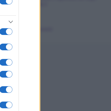
dalla A alla Z
News
Smorfia
Sogni Ricorrenti