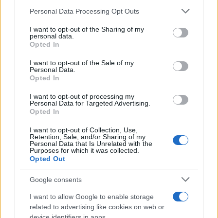
Dizionario dei Sogni – A
Personal Data Processing Opt Outs
This information may also be disclosed by us to third parties
Dizionario dei Sogni – B
on the IAB’s List of Downstream Participants that may further
I want to opt-out of the Sharing of my
Dizionario dei Sogni – C
disclose it to other third parties.
personal data.
Opted In
Dizionario dei Sogni – D
Please note that this website/app uses one or more Google
services and may gather and store information including but
I want to opt-out of the Sale of my
Dizionario dei Sogni – E
Personal Data.
not limited to your visit or usage behaviour. You may click to
Opted In
grant or deny consent to Google and its third-party tags to
Dizionario dei Sogni – F
use your data for below specified purposes in below Google
I want to opt-out of processing my
Dizionario dei Sogni – G
consent section.
Personal Data for Targeted Advertising.
Opted In
Dizionario dei Sogni – I
Dizionario dei Sogni – J
I want to opt-out of Collection, Use,
Retention, Sale, and/or Sharing of my
Personal Data that Is Unrelated with the
Dizionario dei Sogni – L
Purposes for which it was collected.
Opted Out
Dizionario dei Sogni – M
Dizionario dei Sogni – N
Google consents
Dizionario dei Sogni – O
I want to allow Google to enable storage
related to advertising like cookies on web or
Dizionario dei Sogni – P
device identifiers in apps.