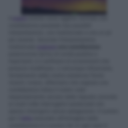
Il
sogno
avente come oggetto centrale una
costellazione possiede due possibili
interpretazione, una tradizionale e una un pò
più recente. Secondo l’interpretazione
tradizionale
sognare
una costellazione
preannuncia l’arrivo di novità positive e
importanti, e il verificarsi di avvenimenti che
possono modificare, o comunque influenzare,
l’andamento della nostra esistenza.Teorie
recenti, invece, affermano che sognare una
costellazione indica il nostro voler
disperatamente cercare delle risposte concrete
ai nostri mille interrogativi esistenziali che
spesso rimangono senza spiegazione. Il numero
per il
lotto
associato all’immagine della
costellazione è il numero 54.
In ogni caso è