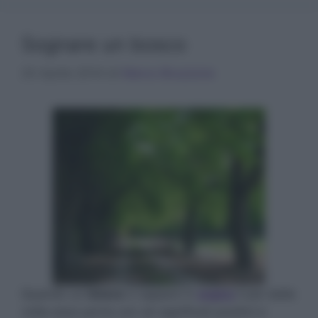
Sognare un bosco
20 Aprile 2014
di
Marco Bruzzone
Quando un
bosco
ci appare in
sogno
il più delle
volte esso porta con sé significati positivi e