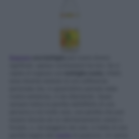
Sognare
una bottiglia
può avere diversi
significati, spesso contrastanti tra loro. Se ci
capita di sognare una
bottiglia vuota
, infatti,
essa diventa simbolo di una sofferenza
personale che, in quest’ultimo periodo della
nostra esistenza, ci sta dilaniando. Quasi
sempre indica la perdita dell’affetto di una
persona a noi molto cara, una perdita che può
essere dovuta ad un allontanamento voluto o
forzato, o, nel peggiore dei casi, si tratta di una
perdita legata alla
morte
di qualcuno. Un senso