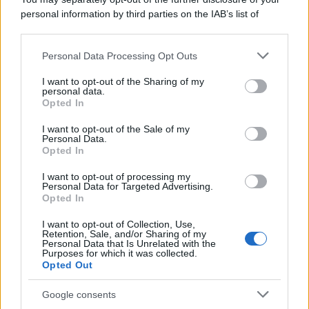
Categorie
personal information by third parties on the IAB’s list of
downstream participants.
Dizionario dei Sogni – A
Personal Data Processing Opt Outs
This information may also be disclosed by us to third parties
Dizionario dei Sogni – B
on the IAB’s List of Downstream Participants that may further
I want to opt-out of the Sharing of my
Dizionario dei Sogni – C
disclose it to other third parties.
personal data.
Opted In
Dizionario dei Sogni – D
Please note that this website/app uses one or more Google
services and may gather and store information including but
I want to opt-out of the Sale of my
Dizionario dei Sogni – E
Personal Data.
not limited to your visit or usage behaviour. You may click to
Opted In
grant or deny consent to Google and its third-party tags to
Dizionario dei Sogni – F
use your data for below specified purposes in below Google
I want to opt-out of processing my
Dizionario dei Sogni – G
consent section.
Personal Data for Targeted Advertising.
Opted In
Dizionario dei Sogni – I
Dizionario dei Sogni – J
I want to opt-out of Collection, Use,
Retention, Sale, and/or Sharing of my
Personal Data that Is Unrelated with the
Dizionario dei Sogni – L
Purposes for which it was collected.
Opted Out
Dizionario dei Sogni – M
Dizionario dei Sogni – N
Google consents