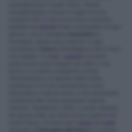
promettenti per il nostro futuro. Quindi
tranquillizzatevi, il bosco è segno di buon
auspicio! Che si tratti di un bosco incantato,
popolato da
animali
fatati e incantesimi di ogni
genere, o di un semplice
boschetto
di
montagna, questo poco importa. In ogni
circostanza il
bosco
simboleggia la vita in tutti i
suoi aspetti. O meglio,
sognare
un bosco
preannuncia quasi sempre una sfida o una
prova a cui saremo sottoposti a breve.
Attraverseremo un periodo della nostra
esistenza in cui non mancheranno certo
l’adrenalina o colpi di scena, e che certamente
contribuirà alla nostra personale crescita
interiore. Tenderemo, infatti, a uscire vittoriosi
da queste sfide, più sicuri di noi e padroni del
nostro futuro. Il numero per il
gioco
del
Lotto
associato all’
immagine del bosco
è il numero