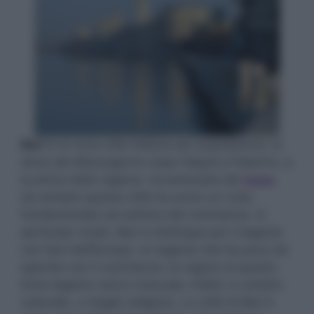
Bari
è la nona città italiana per popolazione, la
terza del Mezzogiorno dopo Napoli e Palermo, e
la prima della regione. Accarezzata dal
mare
,
da sempre questa città ha avuto un ruolo
fondamentale nel settore del commercio. In
particolar modo, Bari si distingue per il legame
con l’est dell’Europa, un legame che ha poco da
spartire con il commercio: le ragioni di questo
forte legame vanno ricercate, infatti, in ambito
culturale, o meglio religioso. La città di Bari è