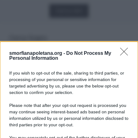
Carica Altri
Cerca Sogno
smorfianapoletana.org -
Do Not Process My
Ricerca
Personal Information
per:
If you wish to opt-out of the sale, sharing to third parties, or
processing of your personal or sensitive information for
targeted advertising by us, please use the below opt-out
section to confirm your selection.
LEGGI GRATIS IL NOSTRO EBOOK
Please note that after your opt-out request is processed you
may continue seeing interest-based ads based on personal
information utilized by us or personal information disclosed to
third parties prior to your opt-out.
You may separately opt-out of the further disclosure of your