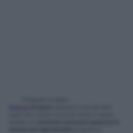
Sognare
di spiare
qualcuno è uno dei tanti
sogni che il nostro inconscio mette in risalto,
quando un
vorremmo conoscere qualcuno in
maniera più approfondita
di quanto lo