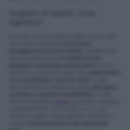
Sognare di spiare, cosa
significa?
In un altro modo possiamo legare questi sogni
dove spiamo qualcuno
in un nostro
atteggiamento di poca fiducia
, sentiamo che
questa persona ci sta
in qualche modo
tradendo o mentendo sul suo conto
e così ci
ritroviamo a spiarla nel sogno per
comprendere
se ci sta dicendo o meno la verità
. In altro
senso possiamo collegare lo spiare
alla nostra
curiosità, a curiosità insoddisfatte
, a volte
anche di probabile
natura
sessuale e collegate
a episodi infantili, chi in fondo non ha mai
cercato di spiare i propri genitori, cercando di
scoprire
cosa succedeva nella camera da