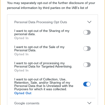
Categorie
You may separately opt-out of the further disclosure of your
personal information by third parties on the IAB’s list of
downstream participants.
Dizionario dei Sogni – A
Personal Data Processing Opt Outs
This information may also be disclosed by us to third parties
Dizionario dei Sogni – B
on the IAB’s List of Downstream Participants that may further
I want to opt-out of the Sharing of my
Dizionario dei Sogni – C
disclose it to other third parties.
personal data.
Opted In
Dizionario dei Sogni – D
Please note that this website/app uses one or more Google
services and may gather and store information including but
I want to opt-out of the Sale of my
Dizionario dei Sogni – E
Personal Data.
not limited to your visit or usage behaviour. You may click to
Opted In
grant or deny consent to Google and its third-party tags to
Dizionario dei Sogni – F
use your data for below specified purposes in below Google
I want to opt-out of processing my
Dizionario dei Sogni – G
consent section.
Personal Data for Targeted Advertising.
Opted In
Dizionario dei Sogni – I
Dizionario dei Sogni – J
I want to opt-out of Collection, Use,
Retention, Sale, and/or Sharing of my
Personal Data that Is Unrelated with the
Dizionario dei Sogni – L
Purposes for which it was collected.
Opted Out
Dizionario dei Sogni – M
Dizionario dei Sogni – N
Google consents