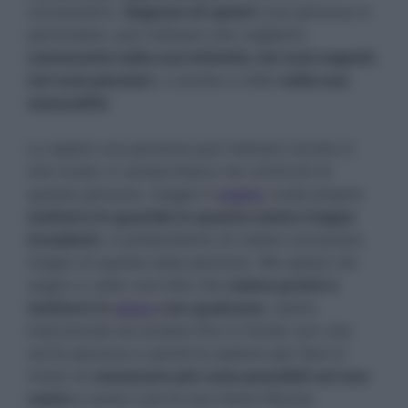
conosciamo.
Sognare di spiare
una persona in
particolare, può indicare che vogliamo
conoscerla nella sua intimità, nei suoi segreti,
nei suoi pensieri
, e anche a volte
nella sua
sessualità
.
Lo spiare una persona può indicarci anche in
che modo ci comportiamo nei confronti di
questa persona, magari il
sogno
vuole proprio
metterci in guardia in quanto siamo troppo
invadenti
, e pretendiamo di volere conoscere
troppo di questa data persona. Ma spiare nel
sogno a volte vuol dire che
siamo pronti a
metterci in
gioco
con qualcuno
, siamo
intenzionati ad andare fino in fondo con una
certa persona e quindi la spiamo per fare in
modo di
conoscere più cose possibili sul suo
conto
e avere così la sua intera fiducia.