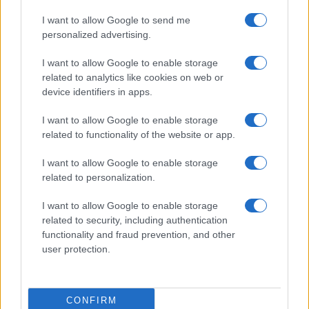
Dizionario dei Sogni – S
I want to allow Google to send me
Dizionario dei Sogni – T
personalized advertising.
Dizionario dei Sogni – U
I want to allow Google to enable storage
related to analytics like cookies on web or
Dizionario dei Sogni – V
device identifiers in apps.
Dizionario dei Sogni – W
I want to allow Google to enable storage
Dizionario dei Sogni – Z
related to functionality of the website or app.
Interpretazione e Significato dei Sogni dalla A
I want to allow Google to enable storage
alla Z
related to personalization.
News
I want to allow Google to enable storage
Smorfia
related to security, including authentication
functionality and fraud prevention, and other
Sogni Ricorrenti
user protection.
SmorfiaNapoletana.org – Tutti i diritti riservati –
CONFIRM