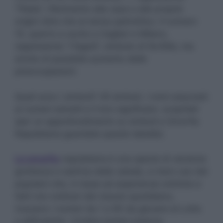
“l’Italia”, riferimento alla casa e alle proprie
origini oltre che al senso patriottico. Il numero
10, quarto a uscire a Cagliari e Milano,
rappresenta “I fagioli”, simbolo di fertilità, ma
anche di possibile aumento delle
preoccupazioni.
Quali sono i simboli? 45 simboli, i nomi associati
ai numeri estratti e il loro significato: scopriteli
(
per un approfondimento su simboli e
Smorfia
Napoletana guardate queste tabelle
)
.
La smorfia
napoletana è una specie di versione
grottesca e satirica della cabala, a mero uso dei
popolani che, in base ad esperienze oniriche e
fatti non ordinari del vissuto quotidiano,
ricavano i numeri da 1 a 90 da giocare al Lotto
e all’Enalotto. Un’altra ipotesi esterna