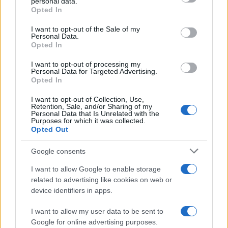
personal data.
Opted In
Dizionario dei Sogni – D
Please note that this website/app uses one or more Google
services and may gather and store information including but
I want to opt-out of the Sale of my
Dizionario dei Sogni – E
Personal Data.
not limited to your visit or usage behaviour. You may click to
Opted In
grant or deny consent to Google and its third-party tags to
Dizionario dei Sogni – F
use your data for below specified purposes in below Google
I want to opt-out of processing my
Dizionario dei Sogni – G
consent section.
Personal Data for Targeted Advertising.
Opted In
Dizionario dei Sogni – I
Dizionario dei Sogni – J
I want to opt-out of Collection, Use,
Retention, Sale, and/or Sharing of my
Personal Data that Is Unrelated with the
Dizionario dei Sogni – L
Purposes for which it was collected.
Opted Out
Dizionario dei Sogni – M
Dizionario dei Sogni – N
Google consents
Dizionario dei Sogni – O
I want to allow Google to enable storage
related to advertising like cookies on web or
Dizionario dei Sogni – P
device identifiers in apps.
Dizionario dei Sogni – Q
I want to allow my user data to be sent to
Dizionario dei Sogni – R
Google for online advertising purposes.