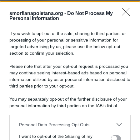
smorfianapoletana.org -
Do Not Process My
Ricerca
Personal Information
per:
If you wish to opt-out of the sale, sharing to third parties, or
processing of your personal or sensitive information for
targeted advertising by us, please use the below opt-out
section to confirm your selection.
LEGGI GRATIS IL NOSTRO EBOOK
Please note that after your opt-out request is processed you
may continue seeing interest-based ads based on personal
information utilized by us or personal information disclosed to
third parties prior to your opt-out.
Categorie
You may separately opt-out of the further disclosure of your
personal information by third parties on the IAB’s list of
downstream participants.
Dizionario dei Sogni – A
Personal Data Processing Opt Outs
This information may also be disclosed by us to third parties
Dizionario dei Sogni – B
on the IAB’s List of Downstream Participants that may further
I want to opt-out of the Sharing of my
Dizionario dei Sogni – C
disclose it to other third parties.