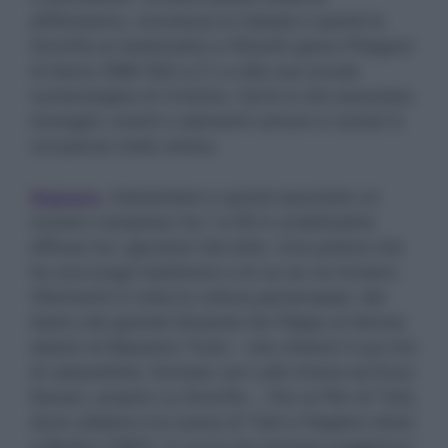
all’Ebraismo, riconduce la Cabala e quindi la
Smorfia al matematico e filosofo greco Pitagora
di Samo (588-500 a.C.) e alla sua scuola
numerologica di Crotone. Certo è che associare
immagini, eventi o elementi comuni a numeri è
un’usanza molto antica.
Sognare
, interpretare e quindi associare un
numero compreso tra 1 e 90 è un’abitudine
diffusa tra i giocatori del lotto. Una pratica che
ha una lunga tradizione e di cui se ne trovano
riferimenti in tutta la cultura partenopea: dal
teatro del grande Eduardo De Filippo ai famosi
sketch di Massimo Troisi – che chiamò il suo trio
di cabarettisti, formato con Lello Arena ed Enzo
Decaro, proprio La Smorfia -, fino ai film di Totò,
dove celebre è la scena di Totò e Peppino divisi
a Berlino (
1961
), in cui la zia monaca suggeriva i