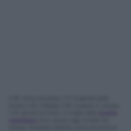
Il 48, morto che parla; il 77, le gambe delle
donne; il 25, il Natale; il 90, la paura. E, ancora,
il 33, gli anni di Cristo. Le origini della
smorfia
napoletana
sono, ancora oggi, avvolte nel
mistero. Possiamo definirla come una sorta di