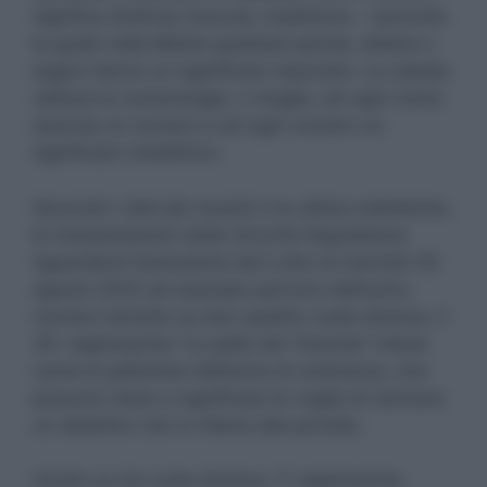
significa dottrina ricevuta, tradizione – secondo
la quale nella Bibbia qualsiasi parola, lettera o
segno hanno un significato nascosto. La cabala
utilizza la numerologia, o meglio, ad ogni nome
associa un numero e ad ogni numero un
significato metafisico.
Secondo i dati più recenti e le ultime statistiche,
le interpretazioni della Smorfia Napoletana
riguardanti l’estrazione del Lotto di martedì 30
agosto 2022 ad esempio partono dall’unico
numero estratto su ben quattro ruote diverse, il
30: rappresenta “Le palle del Tenente” intese
come le pallottole dell’arma di ordinanza, che
possono stare a significare la voglia di centrare
un obiettivo che si ritiene alla portata.
Uscito su tre ruote diverse, l’1 rappresenta