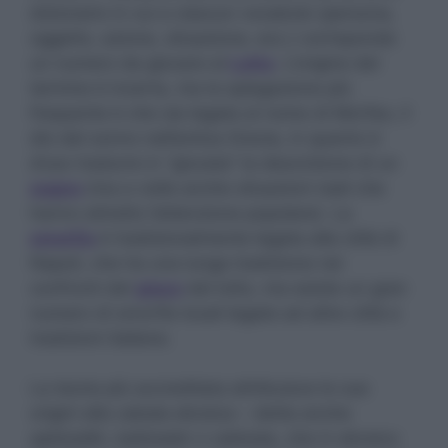
dizionario in cui a ciascun vocabolo (persona,
oggetto, azione, situazione, ecc.) corrisponde
un numero da giocare al
Lotto
. L’origine del
termine è incerta, ma la spiegazione più
frequente è che sia legata al nome di Morfeo, il
dio del sonno nell’antica Grecia, in quanto è
d’uso tradurre in “giocata” la descrizione di un
sogno
(ma a volte anche situazioni reali che
hanno attratto l’attenzione popolare). La
smorfia
è tradizionalmente legata alla città di
Napoli, che ha una lunga tradizione nei
confronti del
gioco
del lotto, ma esiste un gran
numero di smorfie locali legate ad altre città e
tradizioni italiane.
La teoria più accreditata attribuisce le sue
origini alla cabala ebraica – detta anche
qabbaláh, kabbalah o cabbala, che in ebraico