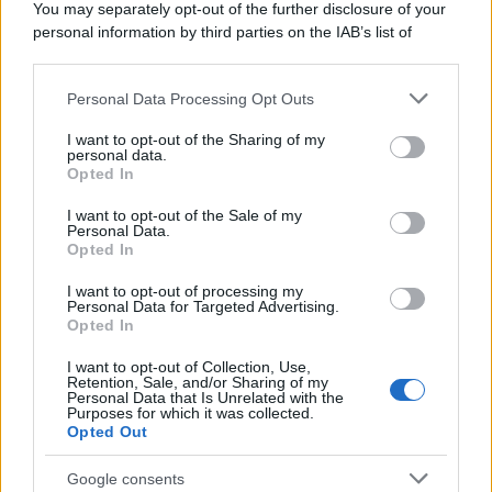
Categorie
You may separately opt-out of the further disclosure of your
personal information by third parties on the IAB’s list of
downstream participants.
Dizionario dei Sogni – A
Personal Data Processing Opt Outs
This information may also be disclosed by us to third parties
Dizionario dei Sogni – B
on the IAB’s List of Downstream Participants that may further
I want to opt-out of the Sharing of my
Dizionario dei Sogni – C
disclose it to other third parties.
personal data.
Opted In
Dizionario dei Sogni – D
Please note that this website/app uses one or more Google
services and may gather and store information including but
I want to opt-out of the Sale of my
Dizionario dei Sogni – E
Personal Data.
not limited to your visit or usage behaviour. You may click to
Opted In
grant or deny consent to Google and its third-party tags to
Dizionario dei Sogni – F
use your data for below specified purposes in below Google
I want to opt-out of processing my
Dizionario dei Sogni – G
consent section.
Personal Data for Targeted Advertising.
Opted In
Dizionario dei Sogni – I
Dizionario dei Sogni – J
I want to opt-out of Collection, Use,
Retention, Sale, and/or Sharing of my
Personal Data that Is Unrelated with the
Dizionario dei Sogni – L
Purposes for which it was collected.
Opted Out
Dizionario dei Sogni – M
Dizionario dei Sogni – N
Google consents