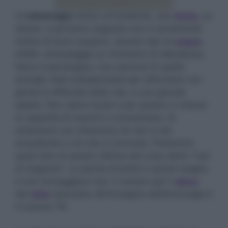
Un’
emorragia
indica un’incidente, una
ferita
, un
dolore, e pertanto sognarla non è certamente
indice di buon auspicio. Questo tipo di
sogno
,
infatti, simboleggia un momento di debolezza,
fisica e psicologica, una carenza di quelle
energie vitali indispensabili per affrontare con
grinta le difficoltà della vita, e una grande
apatia. Non siamo lucidi e per questo ci manca
la capacità di riuscirci a concentrare, di
analizzare con chiarezza ciò che ci sta
accadendo e ciò che ci circonda. Potremmo
quasi dire di essere vittime del cossi detto “mal
di stagione”. La parola d’ordine è quindi reagire,
e non scoraggiarsi mai. Il numero per il
gioco
del
lotto
associato all’immagine dell’emorragia è
il numero 79.