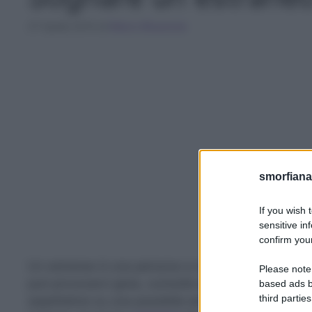
27 Aprile 2014
di
Marco Bruzzone
smorfiana
If you wish 
sensitive in
confirm your
Un estraneo è una persona a noi sconosciuta, ma 
Please note
può provocarci gioia, curiosità di scoprire lati del s
based ads b
third parties
aspettative su una possibile amicizia da costruire 