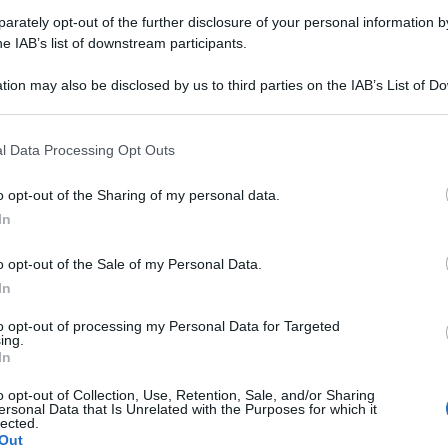
nte segno di
rately opt-out of the further disclosure of your personal information by
ro desiderio
he IAB’s list of downstream participants.
cizie, di
verso nuovi
tion may also be disclosed by us to third parties on the IAB’s List of 
 that may further disclose it to other third parties.
 per il
gioco
numero 55. In
 that this website/app uses one or more Google services and may gath
l Data Processing Opt Outs
including but not limited to your visit or usage behaviour. You may click 
tterizzanti il nostro
sogno
, dal momento che al variare
 to Google and its third-party tags to use your data for below specifi
o opt-out of the Sharing of my personal data.
ogle consent section.
l numero per il lotto associato all’oggetto da noi
In
 di parlare con l’estraneo apparso nel nostro sogno
e a vederlo.
o opt-out of the Sale of my Personal Data.
In
to opt-out of processing my Personal Data for Targeted
ing.
In
o opt-out of Collection, Use, Retention, Sale, and/or Sharing
ersonal Data that Is Unrelated with the Purposes for which it
lected.
Out