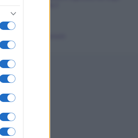
dalla A alla Z
News
Smorfia
Sogni Ricorrenti