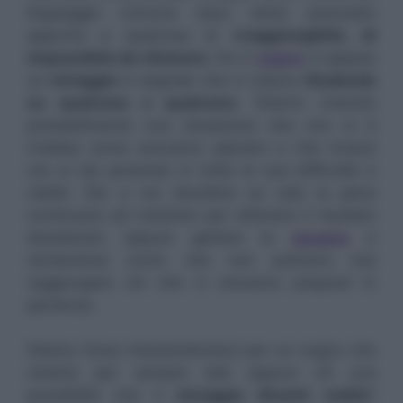
linguaggio comune esso viene associato
appunto a qualcosa di i
rraggiungibile, di
impossibile da ottenere.
Se in
sogno
ci appare
un
miraggio
è segnale che ci stiamo
illudendo
su qualcosa o qualcuno.
Stiamo vivendo
probabilmente una situazione che non si è
rivelata come avevamo sperato e che invece
ora si sta ponendo in tutta la sua difficoltà e
realtà. Sta a noi decidere se vale la pena
continuare ad insistere per ottenere il risultato
desiderato oppure gettare la
spugna
e
rendendosi conto che non potremo mai
raggiungere ciò che ci eravamo preposti in
partenza.
Stiamo forse intestardendoci per un sogno che
resterà per sempre tale oppure c’è una
possibilità che il
miraggio diventi realtà
?