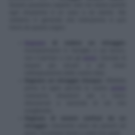
Questo possiamo saperlo solo noi stessi poichè
ogni situazione è un caso a sè stante. Ma
vediamo in generale che indicazione si può
trarre da questo sogno:
Sognare
di vedere un miraggio:
incomprensioni in famiglia o sul lavoro,
con il partner o con gli
amici
. Cercate di
essere più sinceri e più chiari
nell’esposizione delle vostre idee;
Sognare un miraggio d’acqua
: riflettete
prima di agire perchè le vostre
azioni
creeranno situazioni più o meno
sfavorevoli a seconda di ciò che
sceglierete;
Sognare di essere confusi da un
miraggio
: riceverete aiuto da parenti ed
amici. Accettate l’aiuto e siate loro grati;