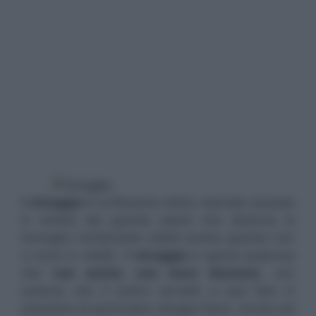
Il
miraggio
è un’illusione ottica naturale causata
in sintesi dal grande calore che distorce le
immagini rendendole visibili anche quando non
ci sono in realtà. Il
miraggio
è quindi qualcosa
che
non esiste, una mera illusione
, uno
scherzo che il nostro cervello ci può fare in
situazioni di particolare disagio fisico. Anche nel