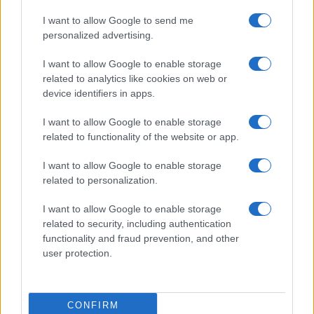
Dizionario dei Sogni – S
I want to allow Google to send me
Dizionario dei Sogni – T
personalized advertising.
Dizionario dei Sogni – U
I want to allow Google to enable storage
related to analytics like cookies on web or
Dizionario dei Sogni – V
device identifiers in apps.
Dizionario dei Sogni – W
I want to allow Google to enable storage
Dizionario dei Sogni – Z
related to functionality of the website or app.
Interpretazione e Significato dei Sogni dalla A
I want to allow Google to enable storage
alla Z
related to personalization.
News
I want to allow Google to enable storage
Smorfia
related to security, including authentication
functionality and fraud prevention, and other
Sogni Ricorrenti
user protection.
SmorfiaNapoletana.org – Tutti i diritti riservati –
CONFIRM