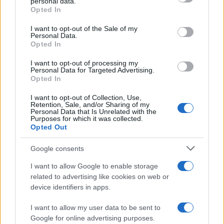
personal data.
Opted In
Dizionario dei Sogni – D
Please note that this website/app uses one or more Google
services and may gather and store information including but
I want to opt-out of the Sale of my
Dizionario dei Sogni – E
Personal Data.
not limited to your visit or usage behaviour. You may click to
Opted In
grant or deny consent to Google and its third-party tags to
Dizionario dei Sogni – F
use your data for below specified purposes in below Google
I want to opt-out of processing my
Dizionario dei Sogni – G
consent section.
Personal Data for Targeted Advertising.
Opted In
Dizionario dei Sogni – I
Dizionario dei Sogni – J
I want to opt-out of Collection, Use,
Retention, Sale, and/or Sharing of my
Personal Data that Is Unrelated with the
Dizionario dei Sogni – L
Purposes for which it was collected.
Opted Out
Dizionario dei Sogni – M
Dizionario dei Sogni – N
Google consents
Dizionario dei Sogni – O
I want to allow Google to enable storage
related to advertising like cookies on web or
Dizionario dei Sogni – P
device identifiers in apps.
Dizionario dei Sogni – Q
I want to allow my user data to be sent to
Dizionario dei Sogni – R
Google for online advertising purposes.