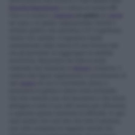
deformazione alla schiena e nella tabella della
Smorfia Napoletana
si colloca al numero
57
.
Che ci si scopra a
sognare
un gobbo
un
carne
ed ossa o un gobbo rappresentato tramite il
simbolo grafico che identifica il 57 il significato
onirico non cambia. Il sognatore risulta
ossessionato dalla ricerca di una fortuna tale
che gli permetter di raggiungere la stabilità
economica, liberandosi da tutte le ansie
materiale che l’assenza di
denaro
comporta. Il
vedere tale figura rappresenta il coronamento di
tale
sogno
ma se è il dormiente stesso a
possedere la gobba è allora molto probabile
che stia vivendo una crisi lavorativa e che dovrà
attingere a tutto il suo self control per affrontare
e superare questo momento di difficoltà. In ogni
caso questo non vuol dire che tutto è perduto,
una volta comprese le trappole mentali che