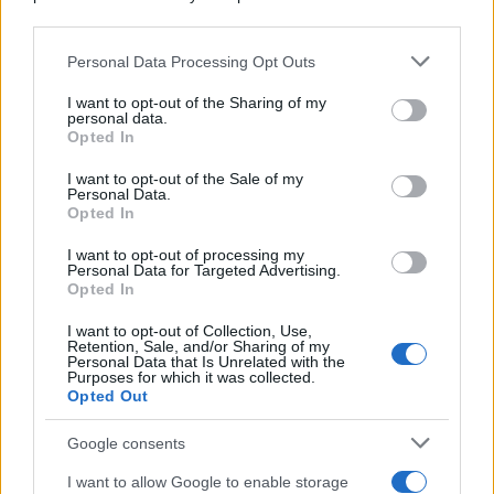
downstream participants.
Dizionario dei Sogni – A
Personal Data Processing Opt Outs
This information may also be disclosed by us to third parties
Dizionario dei Sogni – B
on the IAB’s List of Downstream Participants that may further
I want to opt-out of the Sharing of my
Dizionario dei Sogni – C
disclose it to other third parties.
personal data.
Opted In
Dizionario dei Sogni – D
Please note that this website/app uses one or more Google
services and may gather and store information including but
I want to opt-out of the Sale of my
Dizionario dei Sogni – E
Personal Data.
not limited to your visit or usage behaviour. You may click to
Opted In
grant or deny consent to Google and its third-party tags to
Dizionario dei Sogni – F
use your data for below specified purposes in below Google
I want to opt-out of processing my
Dizionario dei Sogni – G
consent section.
Personal Data for Targeted Advertising.
Opted In
Dizionario dei Sogni – I
Dizionario dei Sogni – J
I want to opt-out of Collection, Use,
Retention, Sale, and/or Sharing of my
Personal Data that Is Unrelated with the
Dizionario dei Sogni – L
Purposes for which it was collected.
Opted Out
Dizionario dei Sogni – M
Dizionario dei Sogni – N
Google consents
Dizionario dei Sogni – O
I want to allow Google to enable storage