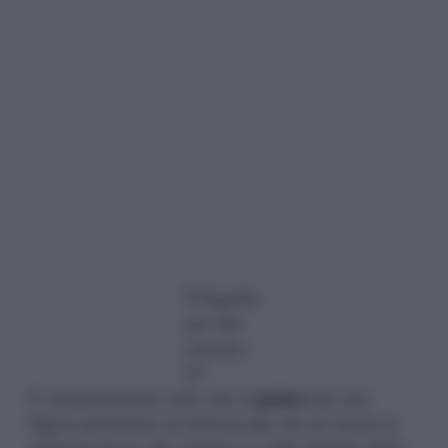
È comunemente noto che il
gobbo
sia una
figura portatrice di fortuna per chi ne tocca la