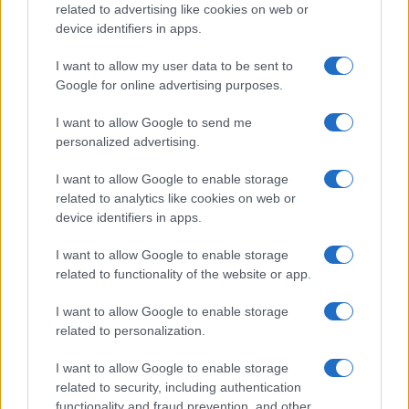
related to advertising like cookies on web or
Dizionario dei Sogni – P
device identifiers in apps.
Dizionario dei Sogni – Q
I want to allow my user data to be sent to
Dizionario dei Sogni – R
Google for online advertising purposes.
Dizionario dei Sogni – S
I want to allow Google to send me
Dizionario dei Sogni – T
personalized advertising.
Dizionario dei Sogni – U
I want to allow Google to enable storage
related to analytics like cookies on web or
Dizionario dei Sogni – V
device identifiers in apps.
Dizionario dei Sogni – W
I want to allow Google to enable storage
Dizionario dei Sogni – Z
related to functionality of the website or app.
Interpretazione e Significato dei Sogni dalla A
I want to allow Google to enable storage
alla Z
related to personalization.
News
I want to allow Google to enable storage
Smorfia
related to security, including authentication
functionality and fraud prevention, and other
Sogni Ricorrenti