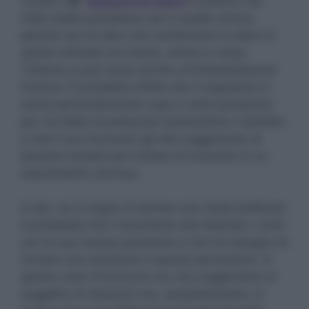
numero
19
.
Sognare di ridere
è positivo sia
nella realtà quotidiana sia in quella onirica
perché non fa altro che confermare lo stato di
salute ottimale tra mente, anima e corpo.
Tuttavia si può avere anche un’interpretazione
inversa. È probabile infatti che il sognatore si
senta particolarmente cupo e sotto pressione
per via delle incombenze domestiche e familiari
e che il suo inconscio gli stia suggerendo di
lasciarsi andare per evitare di incorrere in un
esaurimento nervoso.
In più, se si sogna di sentire una risata beffarda
è probabile che il dormiente stia facendo i conti
con la sua scarsa autostima e che ha bisogno di
trovare una soluzione a questa percezione. In
questo caso l’inconscio non sta suggerendo al
soggetto di rilassarsi ma, semplicemente, lo