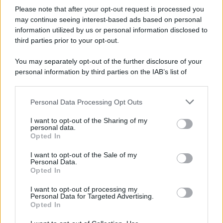
Please note that after your opt-out request is processed you
may continue seeing interest-based ads based on personal
information utilized by us or personal information disclosed to
third parties prior to your opt-out.
Categorie
You may separately opt-out of the further disclosure of your
personal information by third parties on the IAB’s list of
downstream participants.
Dizionario dei Sogni – A
Personal Data Processing Opt Outs
This information may also be disclosed by us to third parties
Dizionario dei Sogni – B
on the IAB’s List of Downstream Participants that may further
I want to opt-out of the Sharing of my
Dizionario dei Sogni – C
disclose it to other third parties.
personal data.
Opted In
Dizionario dei Sogni – D
Please note that this website/app uses one or more Google
services and may gather and store information including but
I want to opt-out of the Sale of my
Dizionario dei Sogni – E
Personal Data.
not limited to your visit or usage behaviour. You may click to
Opted In
grant or deny consent to Google and its third-party tags to
Dizionario dei Sogni – F
use your data for below specified purposes in below Google
I want to opt-out of processing my
Dizionario dei Sogni – G
consent section.
Personal Data for Targeted Advertising.
Opted In
Dizionario dei Sogni – I