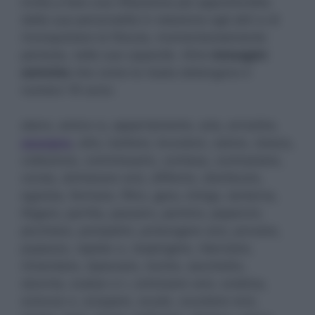
invita a fare una riflessione più approfondita
della sua personalità in relazione agli altri e di
riconquistare la fiducia, momentaneamente
perduta, nelle sue capacità. Altre
immagini
oniriche
che come la risata detengono il
numero 19 sono:
alano, amico-a, appartamento, aria, arrostire,
assegno
, atto, battere, bruciarsi, calore, cloaca,
collezione, commissario, contesa, contrastare,
corsia, dichiarare-arsi, differire, distribuire,
egoista, fermare, filtro, gara, intrigo, lanterna,
litigare, partita, passero, pentirsi, peperoni,
picchiare, pompelmi, prolungare-arsi, provare,
pupazzo, rapida-o, respingere, rilanciare,
rimandare, ripescare, riunire, sacchetto,
sbornia, scalza-o-i, schizzare-arsi, sciatica,
sciocca-o, sciupare, scudo, scuotere-ersi,