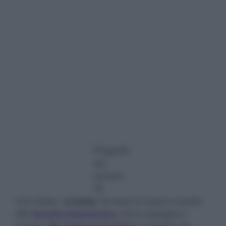
Una risata,
‘a risata
, fa bene al cuore e anche
alla
Smorfia Napoletana
che le assegna il