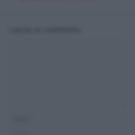
Lascia un commento
Commento
Nome
Email