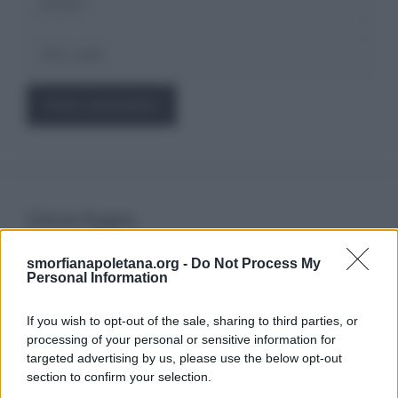
Sito
web
Cerca Sogno
smorfianapoletana.org -
Do Not Process My
Ricerca
Personal Information
per:
If you wish to opt-out of the sale, sharing to third parties, or
processing of your personal or sensitive information for
targeted advertising by us, please use the below opt-out
section to confirm your selection.
LEGGI GRATIS IL NOSTRO EBOOK