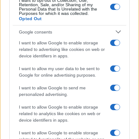
Dizionario dei Sogni – J
I want to opt-out of Collection, Use,
Retention, Sale, and/or Sharing of my
Personal Data that Is Unrelated with the
Dizionario dei Sogni – L
Purposes for which it was collected.
Opted Out
Dizionario dei Sogni – M
Dizionario dei Sogni – N
Google consents
Dizionario dei Sogni – O
I want to allow Google to enable storage
related to advertising like cookies on web or
Dizionario dei Sogni – P
device identifiers in apps.
Dizionario dei Sogni – Q
I want to allow my user data to be sent to
Dizionario dei Sogni – R
Google for online advertising purposes.
Dizionario dei Sogni – S
I want to allow Google to send me
Dizionario dei Sogni – T
personalized advertising.
Dizionario dei Sogni – U
I want to allow Google to enable storage
related to analytics like cookies on web or
Dizionario dei Sogni – V
device identifiers in apps.
Dizionario dei Sogni – W
I want to allow Google to enable storage
Dizionario dei Sogni – Z