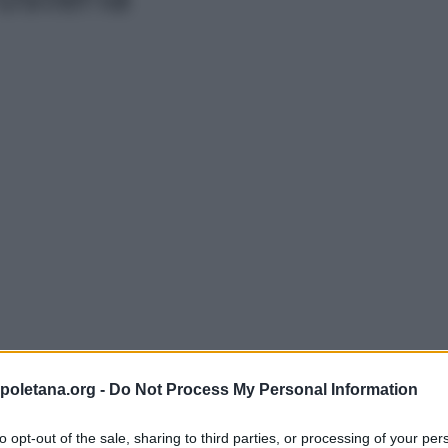
bblico, definito
osteria
,
poletana.org -
Do Not Process My Personal Information
enza anche altre bevande alcoliche in genere. La parola
 la funzione
dell’osteria era appunto l’ospitalità.
In
to opt-out of the sale, sharing to third parties, or processing of your per