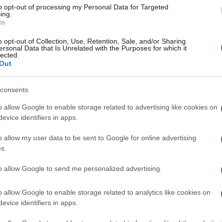
 siate preda delle adulazioni da parte di qualcuno che
to opt-out of processing my Personal Data for Targeted
ing.
In
affidato un incarico particolarmente gravoso;
o opt-out of Collection, Use, Retention, Sale, and/or Sharing
 di questo momento particolarmente difficile.
ersonal Data that Is Unrelated with the Purposes for which it
lected.
Out
10 – disonesto 4 – che versa il vino 27- osteria 5.
consents
o allow Google to enable storage related to advertising like cookies on
evice identifiers in apps.
o allow my user data to be sent to Google for online advertising
s.
to allow Google to send me personalized advertising.
o allow Google to enable storage related to analytics like cookies on
evice identifiers in apps.