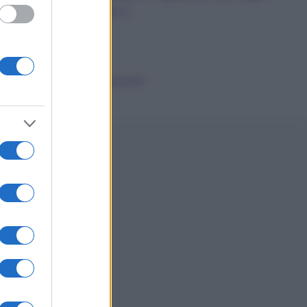
dalla A alla Z
News
Smorfia
Sogni Ricorrenti