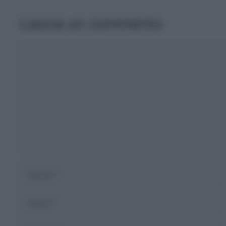
Lascia un commento
Commento
Nome
Email