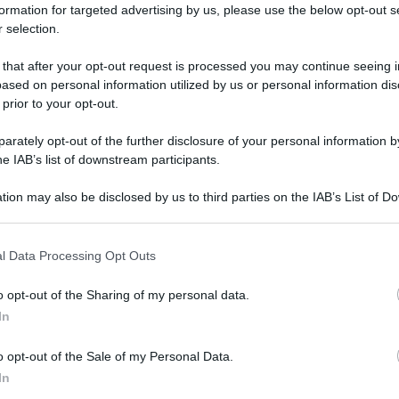
ssenziali, sorgevano come punti di ristoro in zone di
formation for targeted advertising by us, please use the below opt-out s
 selection.
 dai mercanti, e con il passare del tempo divennero
 non ultimo, per la prostituzione.
L’oste
gestiva tutto
 that after your opt-out request is processed you may continue seeing i
ieri, calmava animi inquieti, scacciava con fermezza i
ased on personal information utilized by us or personal information dis
rattutto la figura dell’oste sono retaggio del passato.
 prior to your opt-out.
 a proseguire il nostro cammino, che ci
dà la carica
aversando un periodo in cui abbiamo bisogno di una
rately opt-out of the further disclosure of your personal information by
he IAB’s list of downstream participants.
esto sogno ci indica che possiamo trovare la
serenità
dedicano cure ed attenzioni.
tion may also be disclosed by us to third parties on the IAB’s List of 
 that may further disclose it to other third parties.
essi
e nelle nostre capacità. Analizziamo le indicazioni
 that this website/app uses one or more Google services and may gath
l Data Processing Opt Outs
including but not limited to your visit or usage behaviour. You may click 
 to Google and its third-party tags to use your data for below specifi
o opt-out of the Sharing of my personal data.
e ai vostri errori nel posto sbagliato;
ogle consent section.
In
 nell’ombra contro di voi;
di fare nuovi buoni affari;
o opt-out of the Sale of my Personal Data.
flettete bene prima di agire
onde
evitare di fare passi
In