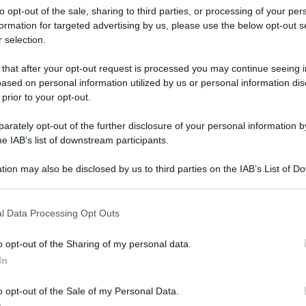
sui libri perchè questi oggetti esercitano da sempre un
to opt-out of the sale, sharing to third parties, or processing of your per
cosa, non ti lascia alla fine uguale a come eri prima
formation for targeted advertising by us, please use the below opt-out s
 selection.
 that after your opt-out request is processed you may continue seeing i
torie, in altri destini. Se non ci fossero i libri, non ci
ased on personal information utilized by us or personal information dis
on ci sarebbero
ricordi del passato.
Il libro è come un
 prior to your opt-out.
 davvero ma anche una opportunità di confronto con noi
un po’ come
sognare
in fondo
. Nei sogni simboleggia
rately opt-out of the further disclosure of your personal information by
he IAB’s list of downstream participants.
tion may also be disclosed by us to third parties on the IAB’s List of 
i:
 that may further disclose it to other third parties.
 that this website/app uses one or more Google services and may gath
e può significare il nostro desiderio di imparare, di
l Data Processing Opt Outs
including but not limited to your visit or usage behaviour. You may click 
à i consigli che vi verranno dati;
 to Google and its third-party tags to use your data for below specifi
o opt-out of the Sharing of my personal data.
lla nostra vita ci sono dei segreti che teniamo ben
ogle consent section.
In
ogetti che non siamo riusciti a realizzare e che
o opt-out of the Sale of my Personal Data.
i in mano;