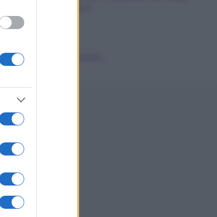
dalla A alla Z
News
Smorfia
Sogni Ricorrenti