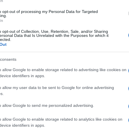
In
one disposte a farvi dei favori ma vorranno in cambio
to opt-out of processing my Personal Data for Targeted
ing.
zioni che vi verranno fatte;
In
o dei consigli disinteressati;
o opt-out of Collection, Use, Retention, Sale, and/or Sharing
 delusione sentimentale;
ersonal Data that Is Unrelated with the Purposes for which it
zi frettolosamente e che si sono rivelati errati.
lected.
Out
lo 64 – leggerlo 10 – comprarlo 32.
consents
o allow Google to enable storage related to advertising like cookies on
evice identifiers in apps.
o allow my user data to be sent to Google for online advertising
s.
to allow Google to send me personalized advertising.
o allow Google to enable storage related to analytics like cookies on
evice identifiers in apps.