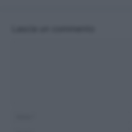
Lascia un commento
Commento
Nome
Email