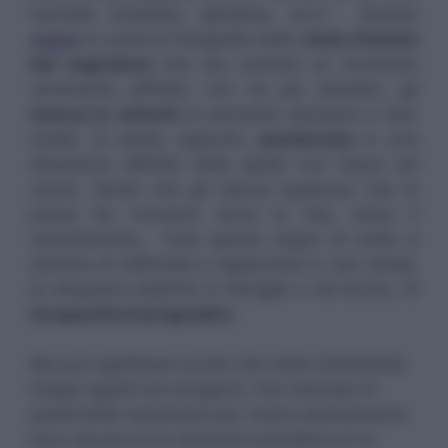
mentale (malattia, genetica, ecc.) Questo
sogno
è come la fotografia dello
stato d’animo
del sognatore
che sta vivendo un momento
veramente difficile: non ha più desideri, gli
manca la volontà
di prendere decisioni e fare
scelte. Si sente, appunto,
paralizzato
in una
situazione difficile dalla quale non riesce ad
uscire. Sente che gli manca qualcosa che lo
possa far muovere verso la vita, verso il
cambiamento. Fare questo sogno di solito è
sintomo di difficoltà a rapportarsi in vari campi,
di situazioni statiche in famiglia o nel lavoro, di
incapacità di progredire
.
Ma può significare anche che state diventando
troppo egoisti ed arroganti, che mancate di
quell’umiltà necessaria per vivere serenamente.
Ecco alcune tra le situazioni possibili con le