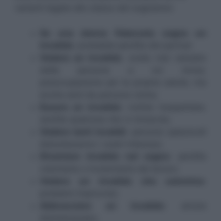
varianti legate allo status del sognatore:
Se una donna fidanzata sogna un
invalido
: probabile perdita del partner
Vedere un invalido
: avete mal valutato
delle persone a voi vicine;
preoccupazione per la propria salute; ma
anche aiuti da persone vicine;
Essere un invalido
: notizie inaspettate;
sentite qualcosa che vi minaccia;
Vedere tanti invalidi
: persone spiacevoli
disturberanno i vostri interessi;
Diventare invalido nel sogno
: perdita
volontaria o involontaria del lavoro;
Vedere un invalido che cammina
:
problemi improvvisi;
Abbracciare un invalido
: amore
disinteressato;