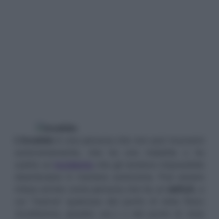
L’invalido
è una persona che non può muoversi
autonomamente, che ha una malattia o ha
subito un
incidente
che gli rendono impossibile
deambulare in maniera autonoma. Può essere
inteso anche come persona che ha un
deficit
, a
cui “manca” qualcosa dal punto di vista fisico
(mutilizione, paralisi, ecc.) o dal punto di vista