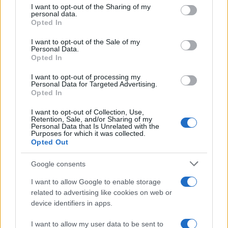
I want to opt-out of the Sharing of my
Dizionario dei Sogni – C
disclose it to other third parties.
personal data.
Opted In
Dizionario dei Sogni – D
Please note that this website/app uses one or more Google
services and may gather and store information including but
I want to opt-out of the Sale of my
Dizionario dei Sogni – E
Personal Data.
not limited to your visit or usage behaviour. You may click to
Opted In
grant or deny consent to Google and its third-party tags to
Dizionario dei Sogni – F
use your data for below specified purposes in below Google
I want to opt-out of processing my
Dizionario dei Sogni – G
consent section.
Personal Data for Targeted Advertising.
Opted In
Dizionario dei Sogni – I
Dizionario dei Sogni – J
I want to opt-out of Collection, Use,
Retention, Sale, and/or Sharing of my
Personal Data that Is Unrelated with the
Dizionario dei Sogni – L
Purposes for which it was collected.
Opted Out
Dizionario dei Sogni – M
Dizionario dei Sogni – N
Google consents
Dizionario dei Sogni – O
I want to allow Google to enable storage
related to advertising like cookies on web or
Dizionario dei Sogni – P
device identifiers in apps.
Dizionario dei Sogni – Q
I want to allow my user data to be sent to