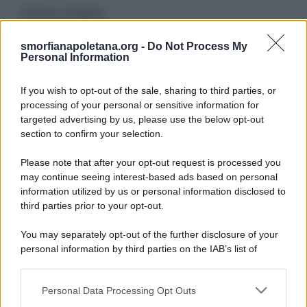
Cerca Sogno
smorfianapoletana.org -
Do Not Process My
Ricerca
Personal Information
per:
If you wish to opt-out of the sale, sharing to third parties, or
processing of your personal or sensitive information for
targeted advertising by us, please use the below opt-out
section to confirm your selection.
LEGGI GRATIS IL NOSTRO EBOOK
Please note that after your opt-out request is processed you
may continue seeing interest-based ads based on personal
information utilized by us or personal information disclosed to
third parties prior to your opt-out.
Categorie
You may separately opt-out of the further disclosure of your
personal information by third parties on the IAB’s list of
downstream participants.
Dizionario dei Sogni – A
Personal Data Processing Opt Outs
This information may also be disclosed by us to third parties
Dizionario dei Sogni – B
on the IAB’s List of Downstream Participants that may further