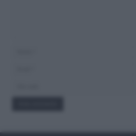
Nome
Email
Sito
web