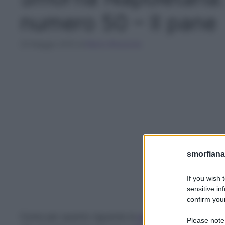
numero 50 – Il pane
25 Maggio 2015
di
Marco Bruzzone
smorfiana
If you wish 
sensitive in
confirm your
Come per quanto riguarda la
carne
, anche il
pane
Please note