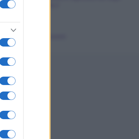
dalla A alla Z
News
Smorfia
Sogni Ricorrenti