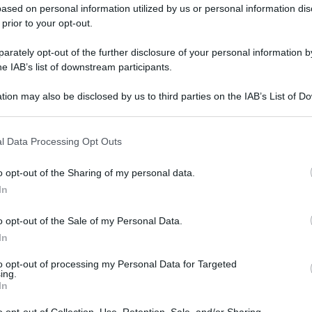
he lo colloca al numero
50
della sua
ased on personal information utilized by us or personal information dis
ivale per il sognatore a fare mente
 prior to your opt-out.
zione. Se ci si vede nell’atto di
rately opt-out of the further disclosure of your personal information by
ergetico e il problema effettivo lo si può rilevare
he IAB’s list of downstream participants.
fatti indica una tensione interna dovuta alla carenza di
scire ad arrivare a fine mese. Il pane ammuffito indica
tion may also be disclosed by us to third parties on the IAB’s List of 
 vuole incorrere in un esaurimento nervoso e se è
 that may further disclose it to other third parties.
 è sintomo di un malessere fisico in avvicinamento.
 that this website/app uses one or more Google services and may gath
l Data Processing Opt Outs
no l’impazienza e la negligenza nel cogliere le
including but not limited to your visit or usage behaviour. You may click 
 to Google and its third-party tags to use your data for below specifi
o opt-out of the Sharing of my personal data.
ogle consent section.
In
mmagini oniriche
con la stessa cifra sono:
o opt-out of the Sale of my Personal Data.
sare, calco, calmare, chiamare, contratto,
In
, liberarsi, morto, oceano, ostia, pagnotta, palme-a,
to opt-out of processing my Personal Data for Targeted
rannicchiarsi, reggersi, reggicalze, sbriciolare,
ing.
olare, suono, toccare, trattoria,
uova
, valuta.
In
o opt-out of Collection, Use, Retention, Sale, and/or Sharing