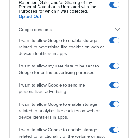
Retention, Sale, and/or Sharing of my
Personal Data that Is Unrelated with the
Dizionario dei Sogni – L
Purposes for which it was collected.
Opted Out
Dizionario dei Sogni – M
Dizionario dei Sogni – N
Google consents
Dizionario dei Sogni – O
I want to allow Google to enable storage
related to advertising like cookies on web or
Dizionario dei Sogni – P
device identifiers in apps.
Dizionario dei Sogni – Q
I want to allow my user data to be sent to
Dizionario dei Sogni – R
Google for online advertising purposes.
Dizionario dei Sogni – S
I want to allow Google to send me
Dizionario dei Sogni – T
personalized advertising.
Dizionario dei Sogni – U
I want to allow Google to enable storage
related to analytics like cookies on web or
Dizionario dei Sogni – V
device identifiers in apps.
Dizionario dei Sogni – W
I want to allow Google to enable storage
Dizionario dei Sogni – Z
related to functionality of the website or app.