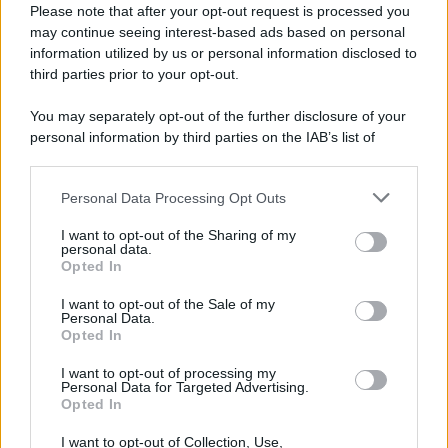
Please note that after your opt-out request is processed you
may continue seeing interest-based ads based on personal
information utilized by us or personal information disclosed to
third parties prior to your opt-out.
Categorie
You may separately opt-out of the further disclosure of your
personal information by third parties on the IAB’s list of
downstream participants.
Dizionario dei Sogni – A
Personal Data Processing Opt Outs
This information may also be disclosed by us to third parties
Dizionario dei Sogni – B
on the IAB’s List of Downstream Participants that may further
I want to opt-out of the Sharing of my
Dizionario dei Sogni – C
disclose it to other third parties.
personal data.
Opted In
Dizionario dei Sogni – D
Please note that this website/app uses one or more Google
services and may gather and store information including but
I want to opt-out of the Sale of my
Dizionario dei Sogni – E
Personal Data.
not limited to your visit or usage behaviour. You may click to
Opted In
grant or deny consent to Google and its third-party tags to
Dizionario dei Sogni – F
use your data for below specified purposes in below Google
I want to opt-out of processing my
Dizionario dei Sogni – G
consent section.
Personal Data for Targeted Advertising.
Opted In
Dizionario dei Sogni – I
Dizionario dei Sogni – J
I want to opt-out of Collection, Use,