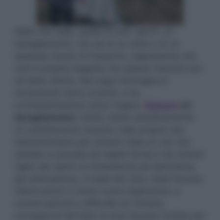
Nella vita reale, quella di tutti i giorni, un
deragliamento, che sia di un treno o di un
qualsiasi mezzo di trasporto, rappresenta una
vera e propria tragedia che spesso trascina con
sé delle vittime. Nei sogni l’immagine è
certamente meno cruenta, e ha
un’interpretazione meno tragica.
Sognare
un
deragliamento
, infatti, indica semplicemente
un cambiamento drastico nella propria vita.
Abbandoniamo per sempre l’idea di una vita
dettata e scandita da regole ferree e da schemi
rigidi, per aprirci a un’esistenza più pericolosa,
più adrenalinica, in balia del caso, della fortuna.
Siamo pronti a vivere nuove esperienze, a
correre pericoli e difficoltà se richiesti,
consapevoli del fatto di aver lasciato l’ordine per