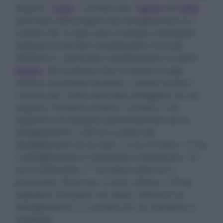
seguire il
caos
.
Il numero per il
gioco
del
lotto
associato all’immagine del deragliamento è il
numero 59. In ogni caso è sempre necessario
eseguire le dovute considerazioni circa gli
elementi e i particolari caratterizzanti il nostro
sogno
, dal momento che al variare di ogni
minima coordinata tenderà a variare anche il
numero per il lotto associato all’oggetto da noi
sognato. Pertanto avremo il numero 4 se
sogniamo di assistere personalmente ad un
deragliamento, il 90 se si tratta del
deragliamento di un tram, il 2 di un treno, il 2 se
il deragliamento in questione è disastroso, il 4
se è incidentale, il 7 se siamo stati noi a
provocarlo, l’8 se non vi sono vittime, il 13 se
sogniamo di essere noi stessi vittime di un
deragliamento, e il numero 87 se riusciamo a
sventarlo.