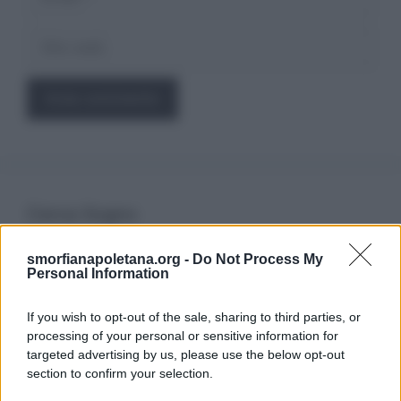
Sito
web
Cerca Sogno
smorfianapoletana.org -
Do Not Process My
Ricerca
Personal Information
per:
If you wish to opt-out of the sale, sharing to third parties, or
processing of your personal or sensitive information for
targeted advertising by us, please use the below opt-out
section to confirm your selection.
LEGGI GRATIS IL NOSTRO EBOOK