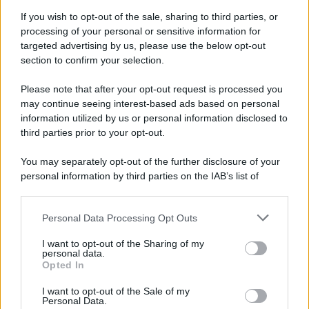
If you wish to opt-out of the sale, sharing to third parties, or
processing of your personal or sensitive information for
targeted advertising by us, please use the below opt-out
section to confirm your selection.
LEGGI GRATIS IL NOSTRO EBOOK
Please note that after your opt-out request is processed you
may continue seeing interest-based ads based on personal
information utilized by us or personal information disclosed to
third parties prior to your opt-out.
Categorie
You may separately opt-out of the further disclosure of your
personal information by third parties on the IAB’s list of
downstream participants.
Dizionario dei Sogni – A
Personal Data Processing Opt Outs
This information may also be disclosed by us to third parties
Dizionario dei Sogni – B
on the IAB’s List of Downstream Participants that may further
I want to opt-out of the Sharing of my
Dizionario dei Sogni – C
disclose it to other third parties.
personal data.
Opted In
Dizionario dei Sogni – D
Please note that this website/app uses one or more Google
services and may gather and store information including but
I want to opt-out of the Sale of my
Dizionario dei Sogni – E
Personal Data.
not limited to your visit or usage behaviour. You may click to