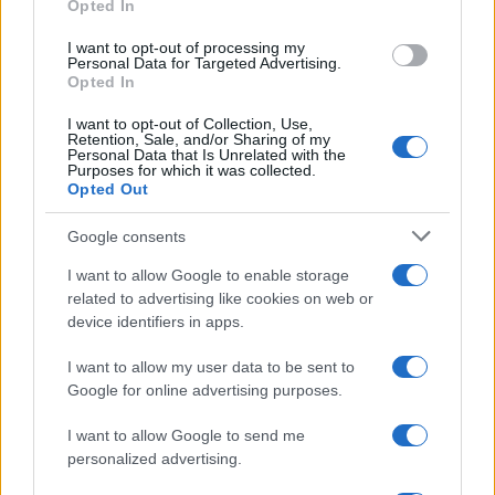
Opted In
grant or deny consent to Google and its third-party tags to
Dizionario dei Sogni – F
use your data for below specified purposes in below Google
I want to opt-out of processing my
Dizionario dei Sogni – G
consent section.
Personal Data for Targeted Advertising.
Opted In
Dizionario dei Sogni – I
Dizionario dei Sogni – J
I want to opt-out of Collection, Use,
Retention, Sale, and/or Sharing of my
Personal Data that Is Unrelated with the
Dizionario dei Sogni – L
Purposes for which it was collected.
Opted Out
Dizionario dei Sogni – M
Dizionario dei Sogni – N
Google consents
Dizionario dei Sogni – O
I want to allow Google to enable storage
related to advertising like cookies on web or
Dizionario dei Sogni – P
device identifiers in apps.
Dizionario dei Sogni – Q
I want to allow my user data to be sent to
Dizionario dei Sogni – R
Google for online advertising purposes.
Dizionario dei Sogni – S
I want to allow Google to send me
Dizionario dei Sogni – T
personalized advertising.