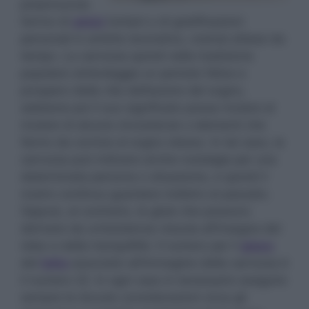
preannuncia
l’arrivo di
amici
lontani o di gratificazioni
personali in ambito lavorativo, oramai attese da
tempo. La carrozza quindi nella tradizione
popolare simboleggia un periodo felice e
prospero della vita dell’autore del sogno,
sebbene poi il suo significato possa mutare al
mutare di alcune circostanze o elementi che
fanno da cornice al sogno stesso. In tal caso, la
carrozza può indicare anche nostalgia per una
determinata persona o situazione, e quindi il
nostro continuo guardare indietro al passato.
Oppure, al contrario, le gioie che possono
derivare da un’esistenza vissuta all’insegna del
relax e della tranquillità. Il numero per il
gioco
del
lotto
associato all’immagine della carrozza è
il numero 22. In ogni caso è necessario eseguire
sempre le dovute considerazioni circa gli