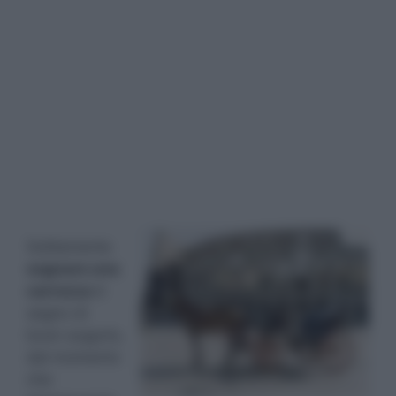
Solitamente
sognare una
carrozza
è
segno di
buon augurio,
dal momento
che