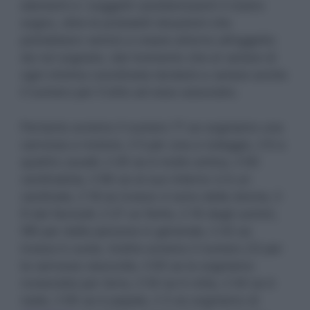
elementi e i soggetti caratterizzanti il nostro
sogno, oltre le probabili situazioni che
potrebbero venirsi a creare attorno all’oggetto
da noi sognato, dal momento che al variare di
ogni minima coordinata tenderà a variare anche
il numero per il lotto ad esso associato.
Pertanto avremo il numero 71 se sogniamo una
carrozza a motore, il 5 per una a noleggio, il 6 a
quattro cavalli, il 45 se è molto antica, il 60
cardinalizia, il 66 se al suo interno vi è un
cardinale, il 18 se invece vi sono delle donne, il
9 dei fanciulli, il 27 un ferito, il 16 degli uomini,
l’85 per delle persone in generale, il 42 se
invece è vuota. Inoltre avremo il numero 23 per
la carrozza vescovile, il 65 se la sogniamo
rovesciata per terra, il 54 se è rotta, il 44 se è
reale, il 90 se è papale, il 3 se sogniamo di