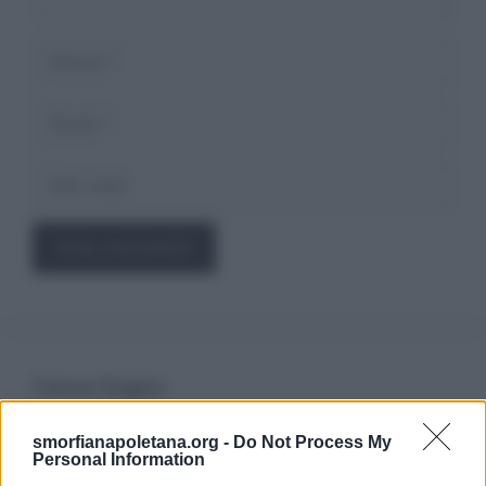
Nome
Email
Sito
web
Cerca Sogno
smorfianapoletana.org -
Do Not Process My
Ricerca
Personal Information
per: