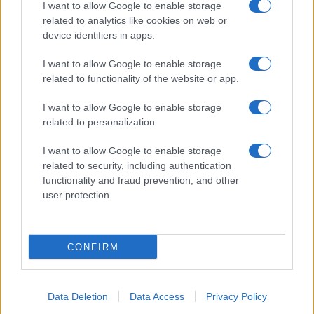
Dizionario dei Sogni – U
I want to allow Google to enable storage
related to analytics like cookies on web or
Dizionario dei Sogni – V
device identifiers in apps.
Dizionario dei Sogni – W
I want to allow Google to enable storage
Dizionario dei Sogni – Z
related to functionality of the website or app.
Interpretazione e Significato dei Sogni dalla A
I want to allow Google to enable storage
alla Z
related to personalization.
News
I want to allow Google to enable storage
Smorfia
related to security, including authentication
functionality and fraud prevention, and other
Sogni Ricorrenti
user protection.
SmorfiaNapoletana.org – Tutti i diritti riservati –
CONFIRM
Cookie Policy
© 2026 La Smorfia Napoletana -
Data Deletion
Data Access
Privacy Policy
SmorfiaNapoletana.org
• Creato con
GeneratePress