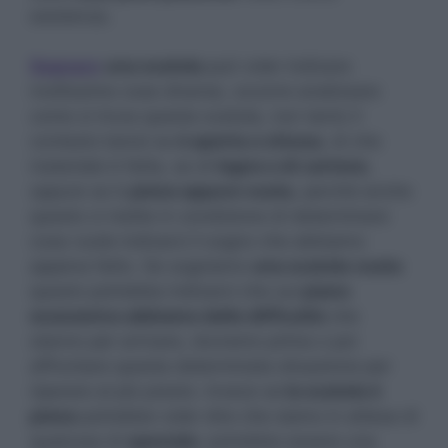
esistenza.
Sognare
una scatola
può voler indicare
moltissime cose diverse, occorre analizzare
come si trova questa scatola, non tanto il
contesto bensì se
è aperta o chiusa
, di che
materiale è fatta, se di
legno o di cartone
,
oppure se è
piena oppure vuota
, perché anche
questo ci mette in condizione di determinare
cosa vuole indicarci il sogno che abbiamo
appena fatto. Se sogniamo
una scatola vuota
questo potrebbe indicarci che sul
piano
economico abbiamo delle difficoltà
che
stanno per arrivare, dovremo prima o poi
affrontare questa determinata situazione per
riparare al più presto. Invece se
la scatola è
piena
potrebbe voler dire che siamo in attesa di
qualcosa di
speciale
, potrebbe essere una