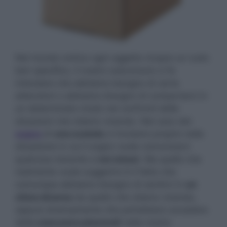
Nel mondo onirico ogni oggetto ricopre un ruolo
ben specifico, il nostro subconscio ci fa
intendere che abbiamo bisogno di certe
attenzioni o abbiamo bisogno di comportarci in
un determinato modo nei confronti delle
situazioni che stiamo vivendo. Nel caso del
sogno
di
una scatola
ci troviamo proprio nella
situazione in cui il sogno vuole comunicarci
qualcosa inerente a
noi stessi
. Ma quello che
realmente vuole suggerirci è il fatto che
comunque abbiamo bisogno di sentirci in
un
clima diverso
da quello che stiamo vivendo,
oppure diversamente che potrebbero accadere
delle
cose poco piacevoli
nella nostra