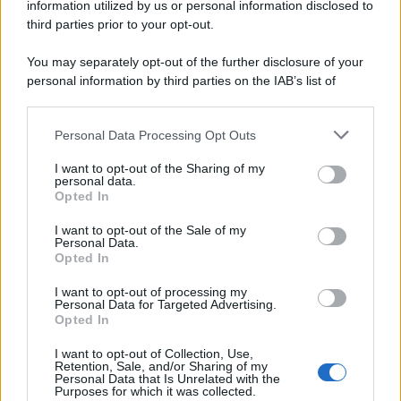
information utilized by us or personal information disclosed to
third parties prior to your opt-out.
Categorie
You may separately opt-out of the further disclosure of your
personal information by third parties on the IAB’s list of
downstream participants.
Dizionario dei Sogni – A
Personal Data Processing Opt Outs
This information may also be disclosed by us to third parties
Dizionario dei Sogni – B
on the IAB’s List of Downstream Participants that may further
I want to opt-out of the Sharing of my
Dizionario dei Sogni – C
disclose it to other third parties.
personal data.
Opted In
Dizionario dei Sogni – D
Please note that this website/app uses one or more Google
services and may gather and store information including but
I want to opt-out of the Sale of my
Dizionario dei Sogni – E
Personal Data.
not limited to your visit or usage behaviour. You may click to
Opted In
grant or deny consent to Google and its third-party tags to
Dizionario dei Sogni – F
use your data for below specified purposes in below Google
I want to opt-out of processing my
Dizionario dei Sogni – G
consent section.
Personal Data for Targeted Advertising.
Opted In
Dizionario dei Sogni – I
Dizionario dei Sogni – J
I want to opt-out of Collection, Use,
Retention, Sale, and/or Sharing of my
Personal Data that Is Unrelated with the
Dizionario dei Sogni – L
Purposes for which it was collected.