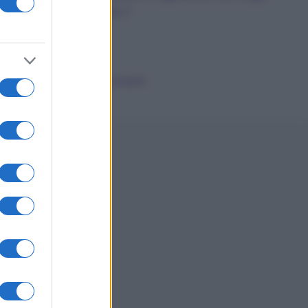
dalla A alla Z
News
Smorfia
Sogni Ricorrenti