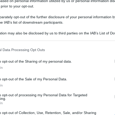
ased on personal information utilized by us or personal information dis
tro modo di
 prior to your opt-out.
ento. Un
rremmo
rately opt-out of the further disclosure of your personal information by
emo. Come
he IAB’s list of downstream participants.
vi orizzonti.
Sognare una dogana
, cosi come di
tion may also be disclosed by us to third parties on the IAB’s List of 
o una mutazione, una trasformazione o semplicemente
 that may further disclose it to other third parties.
 quanto crediamo in noi e nelle nostre capacità, di
ll’affrontare la vita e i suoi problemi, di cosa e
 that this website/app uses one or more Google services and may gath
l Data Processing Opt Outs
including but not limited to your visit or usage behaviour. You may click 
e.
 to Google and its third-party tags to use your data for below specifi
o opt-out of the Sharing of my personal data.
ogle consent section.
ne della dogana è il 24. In ogni caso è sempre
In
caratterizzante i nostri sogni, dal momento che la
o opt-out of the Sale of my Personal Data.
e, se associate all’immagine della dogana, possono
In
numeri per il gioco del lotto. Si noti, infatti, che
al numero 56; il doganiere che sdogana è associato al
to opt-out of processing my Personal Data for Targeted
lla dogana è associato al numero 3.
ing.
In
o opt-out of Collection, Use, Retention, Sale, and/or Sharing