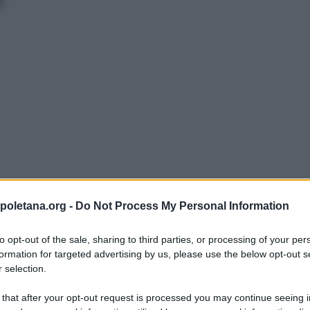
poletana.org -
Do Not Process My Personal Information
to opt-out of the sale, sharing to third parties, or processing of your per
formation for targeted advertising by us, please use the below opt-out s
onfine tra uno
 selection.
 indica il
 that after your opt-out request is processed you may continue seeing i
 una