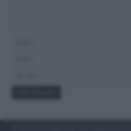
Nome
Email
Sito
web
© 2026 La Smorfia Napoletana - SmorfiaNapoletana.org
•