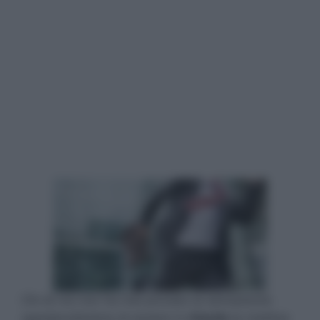
Chi di noi non ha mai provato la sensazione
sgradevolissima di essere in
ritardo
la mattina