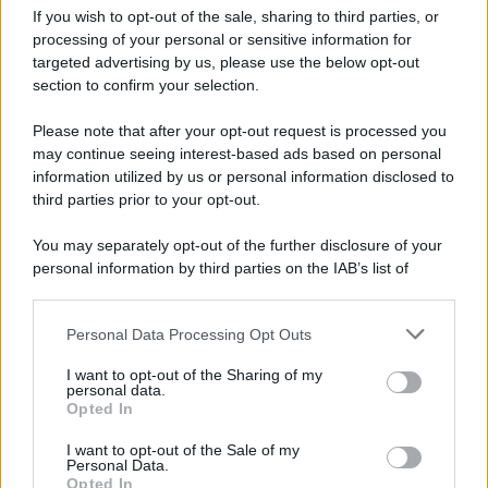
If you wish to opt-out of the sale, sharing to third parties, or
processing of your personal or sensitive information for
targeted advertising by us, please use the below opt-out
section to confirm your selection.
LEGGI GRATIS IL NOSTRO EBOOK
Please note that after your opt-out request is processed you
may continue seeing interest-based ads based on personal
information utilized by us or personal information disclosed to
third parties prior to your opt-out.
Categorie
You may separately opt-out of the further disclosure of your
personal information by third parties on the IAB’s list of
downstream participants.
Dizionario dei Sogni – A
Personal Data Processing Opt Outs
This information may also be disclosed by us to third parties
Dizionario dei Sogni – B
on the IAB’s List of Downstream Participants that may further
I want to opt-out of the Sharing of my
Dizionario dei Sogni – C
disclose it to other third parties.
personal data.
Opted In
Dizionario dei Sogni – D
Please note that this website/app uses one or more Google
services and may gather and store information including but
I want to opt-out of the Sale of my
Dizionario dei Sogni – E
Personal Data.
not limited to your visit or usage behaviour. You may click to
Opted In