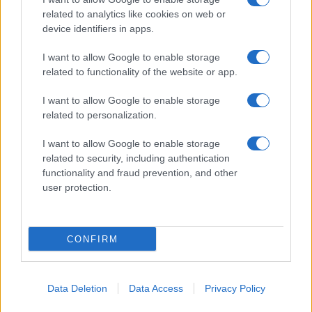
related to analytics like cookies on web or
Dizionario dei Sogni – V
device identifiers in apps.
Dizionario dei Sogni – W
I want to allow Google to enable storage
Dizionario dei Sogni – Z
related to functionality of the website or app.
Interpretazione e Significato dei Sogni dalla A
I want to allow Google to enable storage
alla Z
related to personalization.
News
I want to allow Google to enable storage
Smorfia
related to security, including authentication
functionality and fraud prevention, and other
Sogni Ricorrenti
user protection.
SmorfiaNapoletana.org – Tutti i diritti riservati –
CONFIRM
Cookie Policy
© 2026 La Smorfia Napoletana -
Data Deletion
Data Access
Privacy Policy
SmorfiaNapoletana.org
• Creato con
GeneratePress