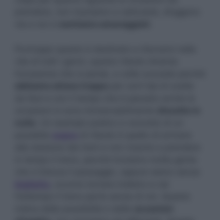
prendere, non riusciamo a catturarle, sfuggono
via e noi ci
sentiamo amareggiati
.
Purtroppo questo è destinato a ritorcersi nella
vita di tutti i giorni, questo ritardo diventa
l’occasione che si perde, a volte succede perché
abbiamo atteso troppo
per certi tipi di scelte
da fare e con il tempo che è passato anche le
occasioni si sono immancabilmente
dissolte in
nulla
. Un esempio pratico e concreto di un
possibile
sogno
di ritardo è quello di arrivare
alla stazione dei treni e non riuscire a prendere
in tempo il treno, perché troviamo molta gente
che ci blocca il passaggio, oppure siamo senza
biglietto
, occorre tornare indietro e nel
frattempo il treno parte senza di noi. Questo
indica delle possibilità e delle
occasioni