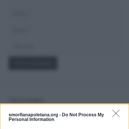
Nome
Email
Sito
web
Cerca Sogno
smorfianapoletana.org -
Do Not Process My
Ricerca
Personal Information
per: