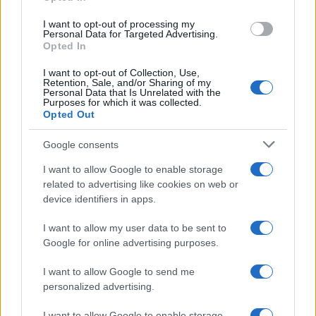
grant or deny consent to Google and its third-party tags to
Dizionario dei Sogni – F
use your data for below specified purposes in below Google
I want to opt-out of processing my
Dizionario dei Sogni – G
consent section.
Personal Data for Targeted Advertising.
Opted In
Dizionario dei Sogni – I
Dizionario dei Sogni – J
I want to opt-out of Collection, Use,
Retention, Sale, and/or Sharing of my
Personal Data that Is Unrelated with the
Dizionario dei Sogni – L
Purposes for which it was collected.
Opted Out
Dizionario dei Sogni – M
Dizionario dei Sogni – N
Google consents
Dizionario dei Sogni – O
I want to allow Google to enable storage
related to advertising like cookies on web or
Dizionario dei Sogni – P
device identifiers in apps.
Dizionario dei Sogni – Q
I want to allow my user data to be sent to
Dizionario dei Sogni – R
Google for online advertising purposes.
Dizionario dei Sogni – S
I want to allow Google to send me
Dizionario dei Sogni – T
personalized advertising.
Dizionario dei Sogni – U
I want to allow Google to enable storage