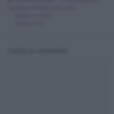
Dizionario dei Sogni – R
,
Interpretazione e
Significato dei Sogni dalla A alla Z
Sognare un ritorno
Sognare il riso
Lascia un commento
Commento