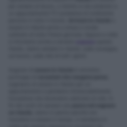
per andare al lavoro, o mentre si sta andando a
un appuntamento? È il problema di moltissime
persone in tutto il mondo.
Arrivare in ritardo
o
essere in ritardo porta a stress e incide
sull’esito di tutta l’intera giornata. Eppure a volte
si ritroviamo anche a doverlo
sognare
questo
ritardo, siamo sempre in ritardo, sulle consegne,
sul lavoro, sulla vita di tutti i giorni.
Sognare di
essere in ritardo
è sinonimo
purtroppo di
occasioni che vengono perse
,
sogniamo di essere in ritardo per un
appuntamento e perdiamo immancabilmente
l’occasione che dovevamo catturare al volo. In
fin dei conti c’è sempre una
paura nel sognare
un ritardo
, siamo in panico perché non
riusciamo a essere in tempo, ci sentiamo in
colpa per quanto riguarda le occasioni da