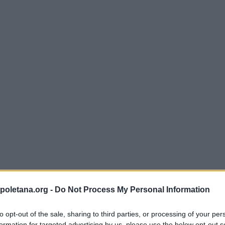
poletana.org -
Do Not Process My Personal Information
l leone, ma
to opt-out of the sale, sharing to third parties, or processing of your per
o
nel quale sia presente un riccio, non è semplice, in
formation for targeted advertising by us, please use the below opt-out s