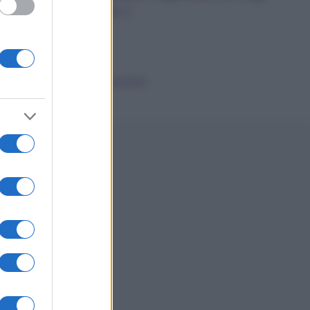
dalla A alla Z
News
Smorfia
Sogni Ricorrenti