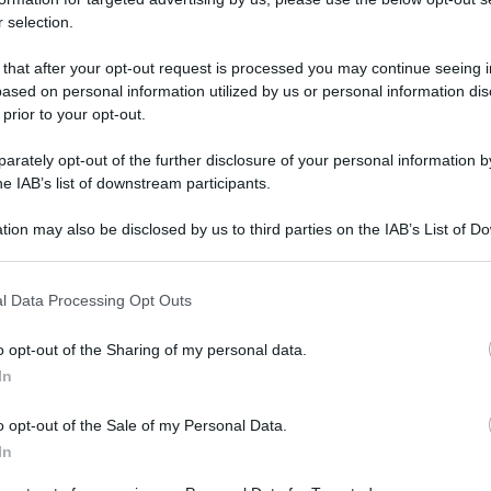
tore
, data la
natura
dell’animaletto oppure potrebbe
 selection.
giare le paure che lo opprimono. Si è parlato di sogno
i vi fidate e col quale state facendo progetti, vi
 that after your opt-out request is processed you may continue seeing i
vediamo chi è il riccio e le sue caratteristiche che
ased on personal information utilized by us or personal information dis
 prior to your opt-out.
mammifero che si protegge con spine. Ha abitudini
a tana, generalmente nei boschi. In caso di pericolo,
rately opt-out of the further disclosure of your personal information by
 difficilmente attaccabile. Ora vediamo di capire chi e
he IAB’s list of downstream participants.
io
si chiude in caso di pericolo
anche la persona che
e ”spinosa”che lo fa stare sulla difensiva e tende a
tion may also be disclosed by us to third parties on the IAB’s List of 
 that may further disclose it to other third parties.
on alcuno. Potrebbe anche significare che il
te della sua vita , quindi tende a chiudersi, e le
 that this website/app uses one or more Google services and may gath
l Data Processing Opt Outs
retazioni.
including but not limited to your visit or usage behaviour. You may click 
 to Google and its third-party tags to use your data for below specifi
o opt-out of the Sharing of my personal data.
ogle consent section.
In
ona difficilmente avvicinabile e vi state isolando
o opt-out of the Sale of my Personal Data.
iffidente vi procurerà dei guai;
In
a situazioni poco chiare che potrebbero complicarsi