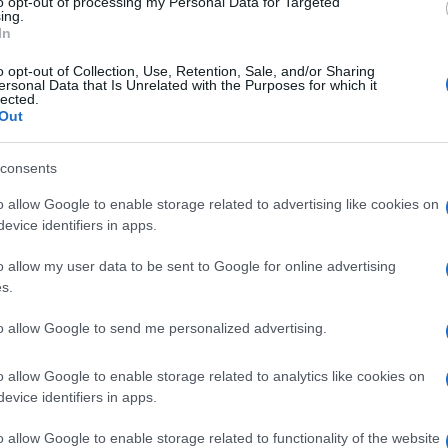
to opt-out of processing my Personal Data for Targeted
ing.
In
 cercando risposte ad alcuni quesiti importanti che vi
o opt-out of Collection, Use, Retention, Sale, and/or Sharing
ersonal Data that Is Unrelated with the Purposes for which it
lected.
rlo 56 – essere punti 12.
Out
consents
o allow Google to enable storage related to advertising like cookies on
evice identifiers in apps.
o allow my user data to be sent to Google for online advertising
s.
to allow Google to send me personalized advertising.
o allow Google to enable storage related to analytics like cookies on
evice identifiers in apps.
o allow Google to enable storage related to functionality of the website