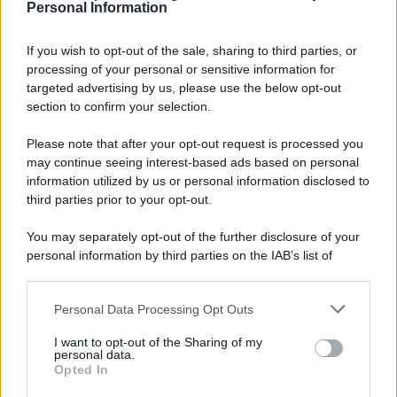
Personal Information
per:
If you wish to opt-out of the sale, sharing to third parties, or
processing of your personal or sensitive information for
targeted advertising by us, please use the below opt-out
section to confirm your selection.
LEGGI GRATIS IL NOSTRO EBOOK
Please note that after your opt-out request is processed you
may continue seeing interest-based ads based on personal
information utilized by us or personal information disclosed to
third parties prior to your opt-out.
Categorie
You may separately opt-out of the further disclosure of your
personal information by third parties on the IAB’s list of
downstream participants.
Dizionario dei Sogni – A
Personal Data Processing Opt Outs
This information may also be disclosed by us to third parties
Dizionario dei Sogni – B
on the IAB’s List of Downstream Participants that may further
I want to opt-out of the Sharing of my
Dizionario dei Sogni – C
disclose it to other third parties.
personal data.
Opted In
Dizionario dei Sogni – D
Please note that this website/app uses one or more Google