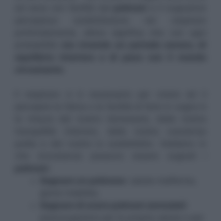
ed esce con facilità dai
polmoni
e il sognatore
percepisce soddisfazione nel respirare
profondamente, allora significa che con ogni
probabilità
sta vivendo un periodo sereno, di
equilibrio interiore e di pace con il mondo
circostante.
Il respirare ci è necessario per vivere ed il
percepire la fatica o la facilità di farlo in sogno è
la misura del nostro benessere, della nostra
tranquillità interiore, della nostra coscienza
pulita e del nostro io soddisfatto. Vediamo in
che circostanza possono essere sognati i
polmoni
:
Sognare un polmone
: salute malferma,
grave malattia;
Sognare di avere polmoni ammalati
:
preoccupazioni per la propria salute e per