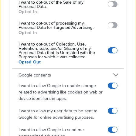
services and may gather and store information including but
I want to opt-out of the Sale of my
Dizionario dei Sogni – E
Personal Data.
not limited to your visit or usage behaviour. You may click to
Opted In
grant or deny consent to Google and its third-party tags to
Dizionario dei Sogni – F
use your data for below specified purposes in below Google
I want to opt-out of processing my
Dizionario dei Sogni – G
consent section.
Personal Data for Targeted Advertising.
Opted In
Dizionario dei Sogni – I
Dizionario dei Sogni – J
I want to opt-out of Collection, Use,
Retention, Sale, and/or Sharing of my
Personal Data that Is Unrelated with the
Dizionario dei Sogni – L
Purposes for which it was collected.
Opted Out
Dizionario dei Sogni – M
Dizionario dei Sogni – N
Google consents
Dizionario dei Sogni – O
I want to allow Google to enable storage
related to advertising like cookies on web or
Dizionario dei Sogni – P
device identifiers in apps.
Dizionario dei Sogni – Q
I want to allow my user data to be sent to
Dizionario dei Sogni – R
Google for online advertising purposes.
Dizionario dei Sogni – S
I want to allow Google to send me
Dizionario dei Sogni – T