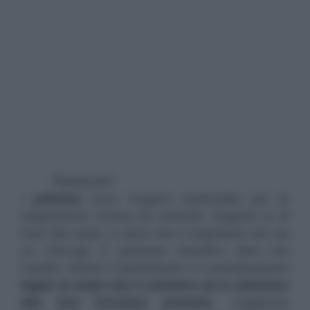
I
polmoni
sono l’organo essenziale per la
respirazione umana ed animale. Sognarli al di
fuori del corpo, a meno che il sognatore non sia
un chirurgo, è piuttosto macabro oltre che
insolito. Quindi li prenderemo in considerazione
legati al corpo che li contiene ed in relazione
alla loro funzione primaria
. L’apparato