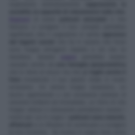
respiratorio simbolicamente
rappresenta la
socialità, la capacità di relazionarsi nella vita.
Sognare
di avere
polmoni ammalati
o che
faticano a svolgere il loro compito potrebbe
significare che il sognatore si sente
oppresso
dai legami social
i che ha in essere che forse
sono troppo stringenti rispetto a ciò che lui
desidera. Questo
sogno
potrebbe essere
causato anche da
una famiglia iperprotettiva
che lo tiene al sicuro ma che gli
toglie anche il
fiato
invadendo il suo spazio vitale in modo
eccessivo. Un amore troppo ossessivo, un
lavoro opprimente o con eccessive pretese di
soluzioni brillanti ed immediate, un ritmo di vita
troppo veloce e stressante potrebbero essere i
motivi per cui in sogno i
polmoni sono stanchi,
affaticati
e si rifiutano di continuare a svolgere
la loro funzione. Se invece in sogno l’aria entra