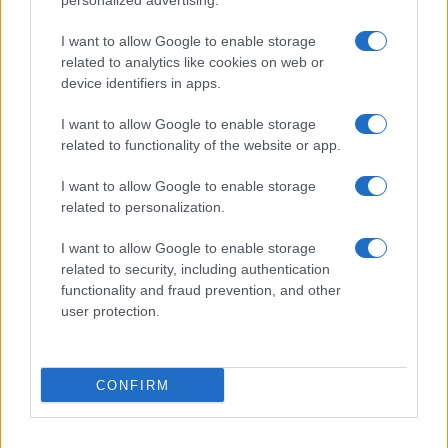
personalized advertising.
Dizionario dei Sogni – U
I want to allow Google to enable storage
related to analytics like cookies on web or
Dizionario dei Sogni – V
device identifiers in apps.
Dizionario dei Sogni – W
I want to allow Google to enable storage
Dizionario dei Sogni – Z
related to functionality of the website or app.
Interpretazione e Significato dei Sogni dalla A
I want to allow Google to enable storage
alla Z
related to personalization.
News
I want to allow Google to enable storage
Smorfia
related to security, including authentication
functionality and fraud prevention, and other
Sogni Ricorrenti
user protection.
SmorfiaNapoletana.org – Tutti i diritti riservati –
CONFIRM
Cookie Policy
© 2026 La Smorfia Napoletana -