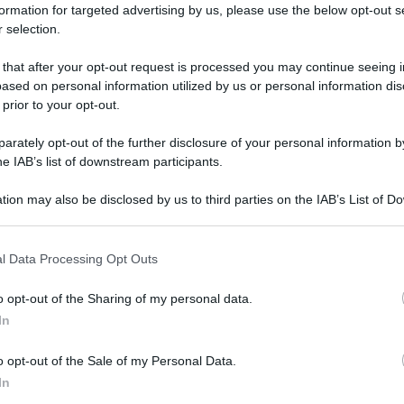
 sanno mai dove troveranno le chiavi di casa, dove
formation for targeted advertising by us, please use the below opt-out s
 selection.
no risultare anche eccessive nella loro originalità. Se
za ben ordinate probabilmente
estremizza la sua
 that after your opt-out request is processed you may continue seeing i
per bene tutta le sua vita. Il
sogno
però vuole in
ased on personal information utilized by us or personal information dis
a mancanza di imprevisti e di entusiasmo e invita il
 prior to your opt-out.
mpo all’ordine e di più alla vita. Nel caso che il
ualche rimorso di coscienza, qualche dubbio che un
rately opt-out of the further disclosure of your personal information by
he IAB’s list of downstream participants.
odo di gestire i suoi spazi. In entrambi i casi fare
razionale, della nostra coscienza, della paura
che la
tion may also be disclosed by us to third parties on the IAB’s List of 
la che noi abbiamo deciso.
 that may further disclose it to other third parties.
 that this website/app uses one or more Google services and may gath
rdine appaiono evidenti:
l Data Processing Opt Outs
including but not limited to your visit or usage behaviour. You may click 
 to Google and its third-party tags to use your data for below specifi
o opt-out of the Sharing of my personal data.
ad adattarvi alle nuove situazioni;
ogle consent section.
In
i e ansiosi e questo danneggia la vostra salute e la
o opt-out of the Sale of my Personal Data.
a del passato, dell’infanzia;
In
fficili da superare;