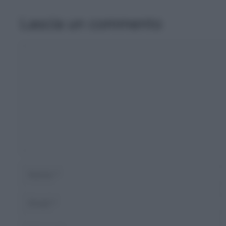
Lascia un commento
Commento
Nome
Email