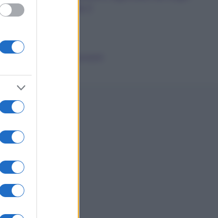
dalla A alla Z
News
Smorfia
Sogni Ricorrenti