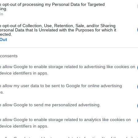
tuazione complicata ed avete bisogno di riflettere per
to opt-out of processing my Personal Data for Targeted
ing.
In
avevano subito uno stop, sono in netta ripresa.
o opt-out of Collection, Use, Retention, Sale, and/or Sharing
ersonal Data that Is Unrelated with the Purposes for which it
 – mettersi in ordine 84 – ordinare camera 16 – le idee
lected.
Out
consents
o allow Google to enable storage related to advertising like cookies on
evice identifiers in apps.
o allow my user data to be sent to Google for online advertising
s.
to allow Google to send me personalized advertising.
o allow Google to enable storage related to analytics like cookies on
evice identifiers in apps.