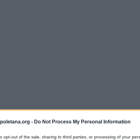
e sempre allo
poletana.org -
Do Not Process My Personal Information
n facilità, sul lavoro o a casa.
Tengono in ordine
i
 conservate e trattenute fino al momento “giusto”. E ci
to opt-out of the sale, sharing to third parties, or processing of your per