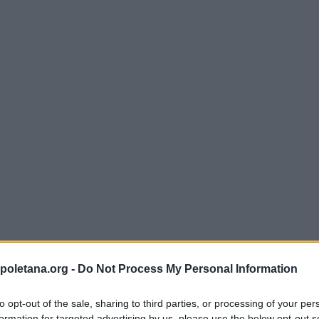
poletana.org -
Do Not Process My Personal Information
re
neo
) indica un
come una macchia persistente sulla cute, e in senso
to opt-out of the sale, sharing to third parties, or processing of your per
 cromatica o morfologica, localizzata e persistente,
formation for targeted advertising by us, please use the below opt-out s