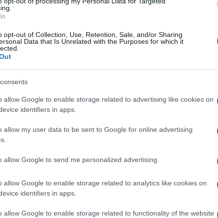
to opt-out of processing my Personal Data for Targeted
ing.
In
 in arrivo una gravidanza. Se invece vorreste evitare,
zioni…
o opt-out of Collection, Use, Retention, Sale, and/or Sharing
ersonal Data that Is Unrelated with the Purposes for which it
lected.
o 42 – sul mento 12 – sul petto 24 – sul collo 14.
Out
consents
o allow Google to enable storage related to advertising like cookies on
evice identifiers in apps.
o allow my user data to be sent to Google for online advertising
s.
to allow Google to send me personalized advertising.
o allow Google to enable storage related to analytics like cookies on
evice identifiers in apps.
o allow Google to enable storage related to functionality of the website