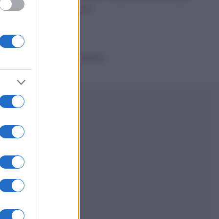
dalla A alla Z
News
Smorfia
Sogni Ricorrenti