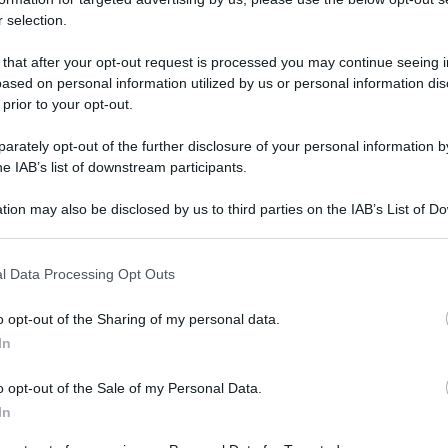
eo indica un certo senso di
disagio,
derivante dalla
 selection.
i non esserci comportati nel migliore dei modi. Una
qualcosa di cui ci vergognamo e che vorremmo
 that after your opt-out request is processed you may continue seeing i
ere nascosta e come tale visibile a tutti. Nel
sogno
il
ased on personal information utilized by us or personal information dis
 prior to your opt-out.
mbiare
, qualcosa nel nostro carattere, nella nostra vita
 Quindi è necessario fare
chiarezza in sè stessi
per
rately opt-out of the further disclosure of your personal information by
gno di qualche
malessere, piccoli problemi di salute,
he IAB’s list of downstream participants.
lavoro.
tion may also be disclosed by us to third parties on the IAB’s List of 
 that may further disclose it to other third parties.
neo viene visualizzato, su quale parte del corpo si
i dove viene visualizzato un neo:
 that this website/app uses one or more Google services and may gath
l Data Processing Opt Outs
including but not limited to your visit or usage behaviour. You may click 
 to Google and its third-party tags to use your data for below specifi
grande gioia e serenità in famiglia;
o opt-out of the Sharing of my personal data.
ogle consent section.
agli affari poichè alcune decisioni che prenderete
In
 lavorativa;
vità positive nel campo amoroso; farete conquiste o
o opt-out of the Sale of my Personal Data.
In
lo problema famigliare all’orizzonte, ma nulla che non