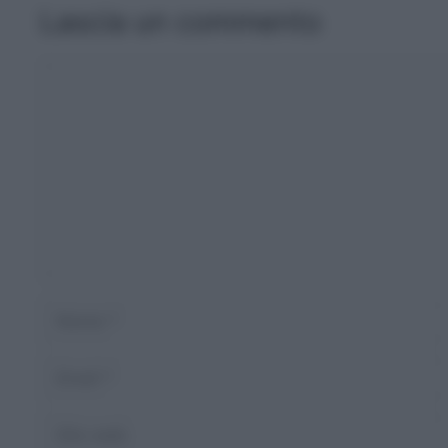
Lascia un commento
Commento
Nome
Email
Sito