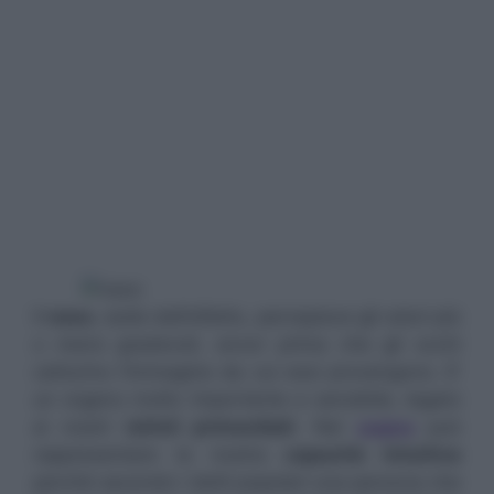
Il
naso
, sede dell’olfatto, percepisce gli odori più
o meno gradevoli, ancor prima che gli occhi
catturino l’immagine da cui essi provengono. E’
un organo molto importante e sensibile, legato
ai nostri
istinti primordiali
. Nel
sogno
può
rappresentare la nostra
capacità intuitiva
perchè secondo i detti popolari una persona che