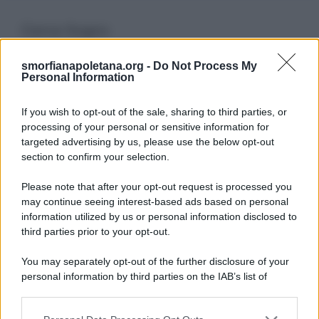
Cerca Sogno
smorfianapoletana.org -
Do Not Process My
Ricerca
Personal Information
per:
If you wish to opt-out of the sale, sharing to third parties, or
processing of your personal or sensitive information for
targeted advertising by us, please use the below opt-out
section to confirm your selection.
LEGGI GRATIS IL NOSTRO EBOOK
Please note that after your opt-out request is processed you
may continue seeing interest-based ads based on personal
information utilized by us or personal information disclosed to
third parties prior to your opt-out.
Categorie
You may separately opt-out of the further disclosure of your
personal information by third parties on the IAB’s list of
downstream participants.
Dizionario dei Sogni – A