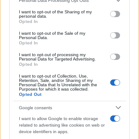
Personal Data Processing Opt Outs
This information may also be disclosed by us to third parties
Dizionario dei Sogni – B
on the IAB’s List of Downstream Participants that may further
I want to opt-out of the Sharing of my
Dizionario dei Sogni – C
disclose it to other third parties.
personal data.
Opted In
Dizionario dei Sogni – D
Please note that this website/app uses one or more Google
services and may gather and store information including but
I want to opt-out of the Sale of my
Dizionario dei Sogni – E
Personal Data.
not limited to your visit or usage behaviour. You may click to
Opted In
grant or deny consent to Google and its third-party tags to
Dizionario dei Sogni – F
use your data for below specified purposes in below Google
I want to opt-out of processing my
Dizionario dei Sogni – G
consent section.
Personal Data for Targeted Advertising.
Opted In
Dizionario dei Sogni – I
Dizionario dei Sogni – J
I want to opt-out of Collection, Use,
Retention, Sale, and/or Sharing of my
Personal Data that Is Unrelated with the
Dizionario dei Sogni – L
Purposes for which it was collected.
Opted Out
Dizionario dei Sogni – M
Dizionario dei Sogni – N
Google consents
Dizionario dei Sogni – O
I want to allow Google to enable storage
related to advertising like cookies on web or
Dizionario dei Sogni – P
device identifiers in apps.
Dizionario dei Sogni – Q