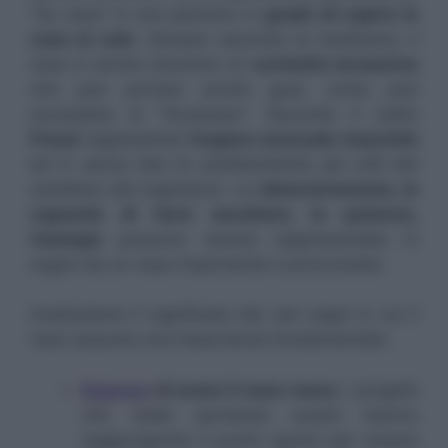
“ha naso” è una persona in
grado di capire le
cose al volo
. Sempre secondo la tradizione, il
naso è anche sinonimo di
curiosità eccessiva
che può portare anche guai, come può
succedere ai “ficcanaso”. Secondo il solito
Freud
rappresenta
l’organo sessuale maschile
ed in senso lato le caratteristiche più virili del
carattere del sognatore. La
determinazione, la
capacità di farsi ascoltare, la potenza,
l’energia
possono essere rappresentate in
sogno da un naso importante e pronunciato.
Analizziamo il significato dei vari sogni in cui il
naso assume una importanza fondamentale:
Sognare
di avere il naso rosso
: i progetti
che state portando avanti stanno
raggiungendo il punto giusto per essere