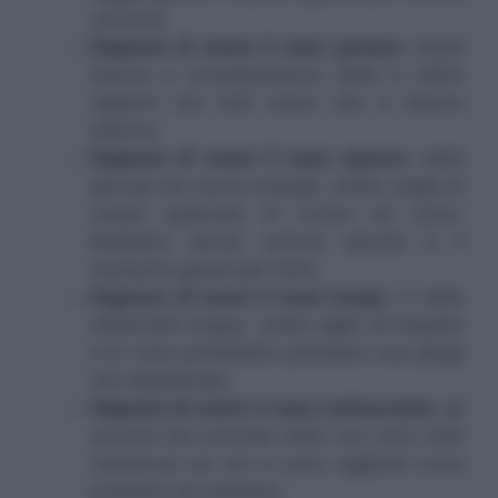
conclusi;
Sognare di avere il naso grosso:
avete
fascino e considerazione, siete in ottimi
rapporti con tutti coloro che vi stanno
attorno;
Sognare di avere il naso sporco
: siete
pervasi da nuove energie, avete voglia di
creare qualcosa di nuovo ed unico.
Buttatevi senza remore perchè è il
momento giusto per farlo;
Sognare di avere il naso lungo
: vi siete
sbilanciati troppo, avete agito di impulso
e le cose potrebbero prendere una piega
non desiderata;
Sognare di avere il naso schiacciato:
gli
accordi che avevate fatto non sono stati
mantenuti ed ora si sono aggiunti nuovi
problemi da risolvere;