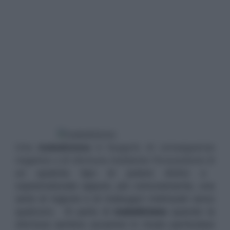
Una
maledizione
è l’augurio di conseguenze
negative o di sfortune mediante l’invocazione di
un qualche tipo di potere divino o
soprannaturale oppure, più comunemente, una
serie di ingiurie e di malauguri indirizzati verso
qualcuno. Si parla di
maledizione
quando la
sfortuna sembra accanirsi in modo particolare