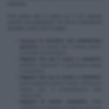
esternare.
Fare questo tipo di sogno non è mai segnale
positivo ma analizziamo ciò che la maledizione
potrebbe volerci dire in sogno:
Sognare
di mandare una maledizione
generica
: la rabbia che vi tenete dentro
vi porterà ad ammalarvi;
Sognare che sia il
padre
a maledirvi:
problemi improvvisi vi causeranno disagi
e imbarazzo;
Sognare che sia la madre a maledirvi
:
preoccupazioni serie di salute, di lavoro e
quanto altro si accavalleranno nella
vostra vita;
Sognare di essere maledetti:
state
cercando di scaricare la colpa di qualcosa