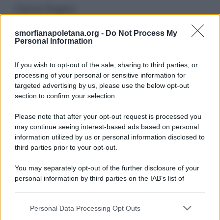
Cerca Sogno
smorfianapoletana.org -
Do Not Process My
Ricerca
Personal Information
per:
If you wish to opt-out of the sale, sharing to third parties, or
processing of your personal or sensitive information for
targeted advertising by us, please use the below opt-out
section to confirm your selection.
LEGGI GRATIS IL NOSTRO EBOOK
Please note that after your opt-out request is processed you
may continue seeing interest-based ads based on personal
information utilized by us or personal information disclosed to
third parties prior to your opt-out.
Categorie
You may separately opt-out of the further disclosure of your
personal information by third parties on the IAB’s list of
downstream participants.
Dizionario dei Sogni – A
Personal Data Processing Opt Outs
This information may also be disclosed by us to third parties
Dizionario dei Sogni – B
on the IAB’s List of Downstream Participants that may further