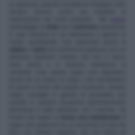
su qualcuno, quando nonostante l’impegno tutto
sembra remarci contro per impedire la
realizzazione dei nostri propositi. Nel
sogno
simboleggia la
sfida
ed il
confronto
soprattutto
in quei momenti in cui fatichiamo a gestire la
nostra quotidianità. Può esprimere anche la
rabbia
e l’
astio
nei confronti di qualcuno con cui
abbiamo questioni irrisolte che non ci fanno
stare sereni e ci rendono desiderosi di
vendetta. Fare questo sogno può dipendere
anche da un senso di colpa o dal manifestarsi
di paure e timori del proprio inconscio. Questo
sogno consiglia in genere di procedere con
cautela in qualche situazione particolarmente
pericolosa e nella relazione con il partner. Se
invece nel sogno si
riceve una maledizione
è
segno che qualcuno ha un accumulo di cose da
dirvi, non sempre negative, che non riesce ad