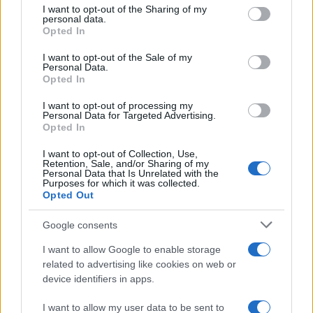
I want to opt-out of the Sharing of my
Dizionario dei Sogni – C
disclose it to other third parties.
personal data.
Opted In
Dizionario dei Sogni – D
Please note that this website/app uses one or more Google
services and may gather and store information including but
I want to opt-out of the Sale of my
Dizionario dei Sogni – E
Personal Data.
not limited to your visit or usage behaviour. You may click to
Opted In
grant or deny consent to Google and its third-party tags to
Dizionario dei Sogni – F
use your data for below specified purposes in below Google
I want to opt-out of processing my
Dizionario dei Sogni – G
consent section.
Personal Data for Targeted Advertising.
Opted In
Dizionario dei Sogni – I
Dizionario dei Sogni – J
I want to opt-out of Collection, Use,
Retention, Sale, and/or Sharing of my
Personal Data that Is Unrelated with the
Dizionario dei Sogni – L
Purposes for which it was collected.
Opted Out
Dizionario dei Sogni – M
Dizionario dei Sogni – N
Google consents
Dizionario dei Sogni – O
I want to allow Google to enable storage
related to advertising like cookies on web or
Dizionario dei Sogni – P
device identifiers in apps.
Dizionario dei Sogni – Q
I want to allow my user data to be sent to