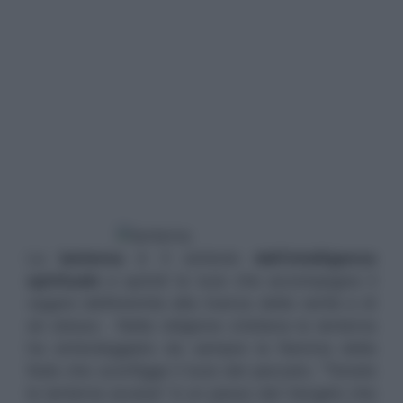
La
lanterna
è il simbolo
dell’intelligenza
spirituale
e quindi la luce che accompagna il
vagare dell’eremita alla ricerca della verità e di
sè stesso. Nella religione cristiana la lanterna
ha simboleggiato da sempre la fiamma della
fede che sconfigge il buio del peccato. “Tenete
le lanterne accese” è un passo del Vangelo che