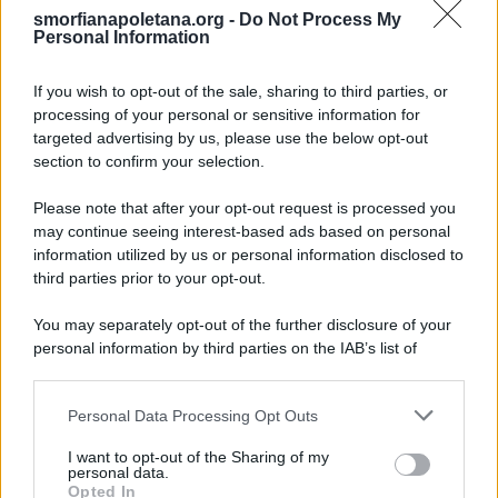
smorfianapoletana.org -
Do Not Process My
Ricerca
Personal Information
per:
If you wish to opt-out of the sale, sharing to third parties, or
processing of your personal or sensitive information for
targeted advertising by us, please use the below opt-out
section to confirm your selection.
LEGGI GRATIS IL NOSTRO EBOOK
Please note that after your opt-out request is processed you
may continue seeing interest-based ads based on personal
information utilized by us or personal information disclosed to
third parties prior to your opt-out.
Categorie
You may separately opt-out of the further disclosure of your
personal information by third parties on the IAB’s list of
downstream participants.
Dizionario dei Sogni – A
Personal Data Processing Opt Outs
This information may also be disclosed by us to third parties
Dizionario dei Sogni – B
on the IAB’s List of Downstream Participants that may further
I want to opt-out of the Sharing of my
Dizionario dei Sogni – C
disclose it to other third parties.
personal data.
Opted In