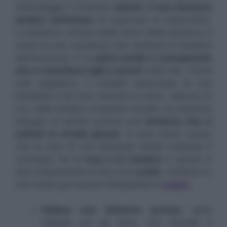
simboleggia il rimanere
attenti, il non lasciarsi
andare nell’attesa
di qualcosa di importante.
La lanterna, tenuta dalla mano della persona, è
come la sua coscienza che rischiara le tenebre
dell’inconscio, è la
parte lucida e consapevole
che ci mantiene vigili e pronti
nella vita. Come
tutti sappiamo, il compito essenziale di una
lampada è far luce durante la notte. Ognuno di
noi, nelle tenebre di questo mondo, ha assoluto
bisogno di tenere accesa una
lanterna che ci
indichi la strada giusta
. Si può inotre notare
che la luce di una lampada rende evidente il
contrasto fra la
luce e le tenebre
e quindi ci
dice chiaramente di fare una
scelta
.
Vediamo in
che modo può essere interpretato il
sogno
.
Vedere una lanterna accesa
: siete
indecisi sul da farsi, non riuscite a