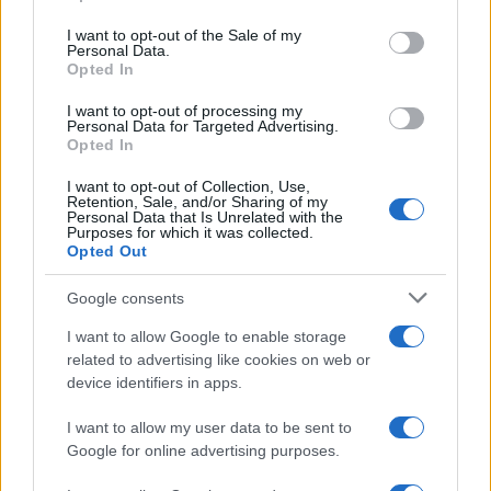
Dizionario dei Sogni – D
Please note that this website/app uses one or more Google
services and may gather and store information including but
I want to opt-out of the Sale of my
Dizionario dei Sogni – E
Personal Data.
not limited to your visit or usage behaviour. You may click to
Opted In
grant or deny consent to Google and its third-party tags to
Dizionario dei Sogni – F
use your data for below specified purposes in below Google
I want to opt-out of processing my
Dizionario dei Sogni – G
consent section.
Personal Data for Targeted Advertising.
Opted In
Dizionario dei Sogni – I
Dizionario dei Sogni – J
I want to opt-out of Collection, Use,
Retention, Sale, and/or Sharing of my
Personal Data that Is Unrelated with the
Dizionario dei Sogni – L
Purposes for which it was collected.
Opted Out
Dizionario dei Sogni – M
Dizionario dei Sogni – N
Google consents
Dizionario dei Sogni – O
I want to allow Google to enable storage
related to advertising like cookies on web or
Dizionario dei Sogni – P
device identifiers in apps.
Dizionario dei Sogni – Q
I want to allow my user data to be sent to
Dizionario dei Sogni – R
Google for online advertising purposes.
Dizionario dei Sogni – S