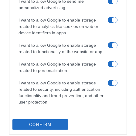
I want to allow Google to send me
Dizionario dei Sogni – T
personalized advertising.
Dizionario dei Sogni – U
I want to allow Google to enable storage
related to analytics like cookies on web or
Dizionario dei Sogni – V
device identifiers in apps.
Dizionario dei Sogni – W
I want to allow Google to enable storage
Dizionario dei Sogni – Z
related to functionality of the website or app.
Interpretazione e Significato dei Sogni dalla A
I want to allow Google to enable storage
alla Z
related to personalization.
News
I want to allow Google to enable storage
Smorfia
related to security, including authentication
functionality and fraud prevention, and other
Sogni Ricorrenti
user protection.
SmorfiaNapoletana.org – Tutti i diritti riservati –
CONFIRM
Cookie Policy