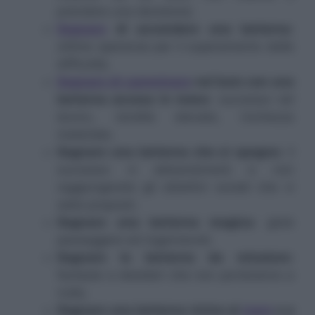
prendere una decisione;
Sognare
di accendere una lanterna
:
ottime speranze per il superamento delle
difficoltà;
Sognare di camminare
nel buio con una
lanterna accesa in mano
: successo nel
lavoro, rendite elevate, ricchezza
materiale;
Sognare una lanterna che si spegne:
il
successo vi abbandonerà e non
raggiungerete gli obiettivi sociali che vi
siete proposti;
Sognare una lanterna magica
: gioie
passeggere ed ingannevoli;
Sognare la lanterna da minatore
:
fantasie e desideri che non porteranno a
nulla;
Sognare una lanterna vicino al
mare
o a