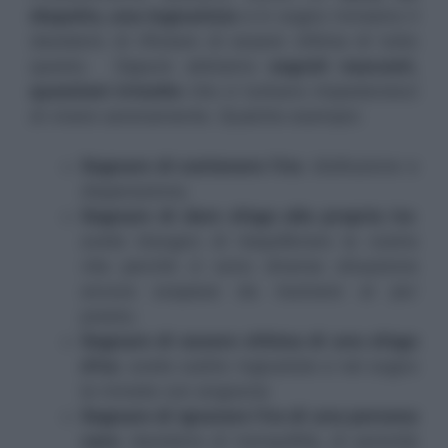
dispetto, una ingiustizia
e in sogno riviviamo il
desiderio di rifiutare di essere vittima di tutto
questo. Oppure abbiamo
segreti nascosti,
questioni irrisolte
che ci turbano impedendoci
di vivere serenamente. Qualche esempio:
Sognare di contenere l’ira
: disillusione e
disperazione;
Sognare di dare sfogo alla propria ira
:
avete bisogno di riequilibrare la vostra
vita perchè ci sono diverse situazione
ancora sospese da risolvere al piu’
presto;
Sognare di essere vittima di uno sfogo
d’ira
: avete subito ingiustizie e nel sogno
le rivivete con angoscia
Sognare di ignorare l’ira di una persona
cara
: desiderio di tranquillità, di serenità