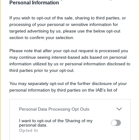
Personal Information
per:
If you wish to opt-out of the sale, sharing to third parties, or
processing of your personal or sensitive information for
targeted advertising by us, please use the below opt-out
section to confirm your selection.
LEGGI GRATIS IL NOSTRO EBOOK
Please note that after your opt-out request is processed you
may continue seeing interest-based ads based on personal
information utilized by us or personal information disclosed to
third parties prior to your opt-out.
Categorie
You may separately opt-out of the further disclosure of your
personal information by third parties on the IAB’s list of
downstream participants.
Dizionario dei Sogni – A
Personal Data Processing Opt Outs
This information may also be disclosed by us to third parties
Dizionario dei Sogni – B
on the IAB’s List of Downstream Participants that may further
I want to opt-out of the Sharing of my
Dizionario dei Sogni – C
disclose it to other third parties.
personal data.
Opted In
Dizionario dei Sogni – D
Please note that this website/app uses one or more Google