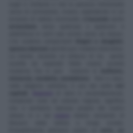
sogni e richieste e che la persona interessata
cerca di contrastare, invano, esplodendo in un
eccesso di rabbia inconsulta.
L’iracondo
sente
avversione
verso qualcosa o qualcuno e
addirittura in certi casi anche verso sè stesso.
L’ira scatena comportanti
illogici e sbagliati,
spesso dannosi
perchè può rivelarsi distruttiva.
La mente, durante un attacco di ira, perde
lucidità ed esplode! Nella nostra società
moderna l’ira si può tradurre in
bullismo,
minaccia, vendetta, vandalismo
. Non a caso,
nella religione cattolica, è uno dei sette
vizi
capitali
.
Sognare
di dare in escandescenze,
rompendo cose ed urlando ingiurie, significa
che ci sentiamo repressi proprio dal nostro
stesso io e nel
sogno
stiamo cercando di
liberarci dalla rabbia a lungo covata.
Probabilmente abbiamo subito un
torto, un