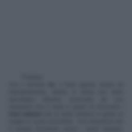
Con il termine
ira
, o furia oppure, anche se
impropriamente, rabbia, si indica uno stato
psicologico alterato, provocato da una
situazione che è stata in grado di rimuovere i
freni inibitori
che di solito rendono in grado di
reagire in modo controllato. Una situazione che
è andata fortmente contro i nostri desideri,