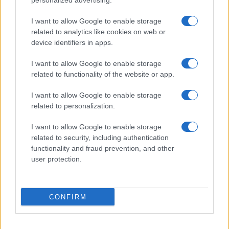
personalized advertising.
Dizionario dei Sogni – U
I want to allow Google to enable storage
related to analytics like cookies on web or
Dizionario dei Sogni – V
device identifiers in apps.
Dizionario dei Sogni – W
I want to allow Google to enable storage
Dizionario dei Sogni – Z
related to functionality of the website or app.
Interpretazione e Significato dei Sogni dalla A
I want to allow Google to enable storage
alla Z
related to personalization.
News
I want to allow Google to enable storage
Smorfia
related to security, including authentication
functionality and fraud prevention, and other
Sogni Ricorrenti
user protection.
SmorfiaNapoletana.org – Tutti i diritti riservati –
CONFIRM
Cookie Policy
© 2026 La Smorfia Napoletana -