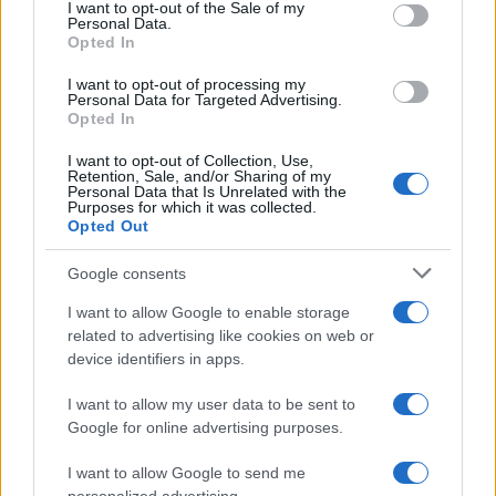
services and may gather and store information including but
I want to opt-out of the Sale of my
Dizionario dei Sogni – E
Personal Data.
not limited to your visit or usage behaviour. You may click to
Opted In
grant or deny consent to Google and its third-party tags to
Dizionario dei Sogni – F
use your data for below specified purposes in below Google
I want to opt-out of processing my
Dizionario dei Sogni – G
consent section.
Personal Data for Targeted Advertising.
Opted In
Dizionario dei Sogni – I
Dizionario dei Sogni – J
I want to opt-out of Collection, Use,
Retention, Sale, and/or Sharing of my
Personal Data that Is Unrelated with the
Dizionario dei Sogni – L
Purposes for which it was collected.
Opted Out
Dizionario dei Sogni – M
Dizionario dei Sogni – N
Google consents
Dizionario dei Sogni – O
I want to allow Google to enable storage
related to advertising like cookies on web or
Dizionario dei Sogni – P
device identifiers in apps.
Dizionario dei Sogni – Q
I want to allow my user data to be sent to
Dizionario dei Sogni – R
Google for online advertising purposes.
Dizionario dei Sogni – S
I want to allow Google to send me
Dizionario dei Sogni – T