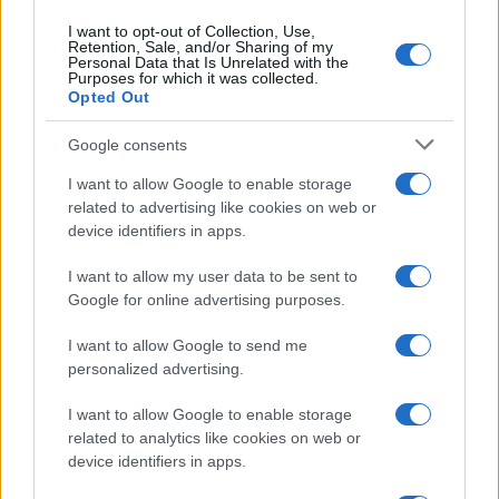
Dizionario dei Sogni – J
I want to opt-out of Collection, Use,
Retention, Sale, and/or Sharing of my
Personal Data that Is Unrelated with the
Dizionario dei Sogni – L
Purposes for which it was collected.
Opted Out
Dizionario dei Sogni – M
Dizionario dei Sogni – N
Google consents
Dizionario dei Sogni – O
I want to allow Google to enable storage
related to advertising like cookies on web or
Dizionario dei Sogni – P
device identifiers in apps.
Dizionario dei Sogni – Q
I want to allow my user data to be sent to
Dizionario dei Sogni – R
Google for online advertising purposes.
Dizionario dei Sogni – S
I want to allow Google to send me
Dizionario dei Sogni – T
personalized advertising.
Dizionario dei Sogni – U
I want to allow Google to enable storage
related to analytics like cookies on web or
Dizionario dei Sogni – V
device identifiers in apps.
Dizionario dei Sogni – W