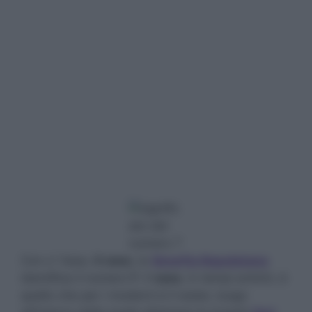
Con o’ Vase,
il vaso
, la
Smorfia Napoletana
identifica il numero
7
. Il
vaso
, in tempi antichi, è
quello che per i moderni è il water, luogo