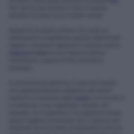
all’interno della quale eliminare le proprie
feci
.
Altri termini per indicare il vaso in questa
specifica funzione sono orinale o pitale.
Seguendo la prassi comune che vuole un
ribaltamento di significato quando determinati
oggetti o situazioni appaiono in ambito onirico,
sognare
il vaso
ha una valenza positiva.
Solitamente, sognare le feci pronostica
guadagni.
In accezione più generica, il vaso può essere
una rappresentazione allegorica del ventre
materno e a seconda delle
azioni
o di ciò che vi
è contenuto, il suo significato cambia. Ad
esempio, se il sognatore o la sognatrice rompe
questo oggetto è probabile che ci saranno dei
dispiaceri dovuti a delle considerazioni che era