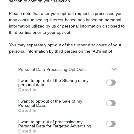
section to confirm your selection.
LEGGI GRATIS IL NOSTRO EBOOK
Please note that after your opt-out request is processed you
may continue seeing interest-based ads based on personal
information utilized by us or personal information disclosed to
third parties prior to your opt-out.
Categorie
You may separately opt-out of the further disclosure of your
personal information by third parties on the IAB’s list of
downstream participants.
Dizionario dei Sogni – A
Personal Data Processing Opt Outs
This information may also be disclosed by us to third parties
Dizionario dei Sogni – B
on the IAB’s List of Downstream Participants that may further
I want to opt-out of the Sharing of my
Dizionario dei Sogni – C
disclose it to other third parties.
personal data.
Opted In
Dizionario dei Sogni – D
Please note that this website/app uses one or more Google
services and may gather and store information including but
I want to opt-out of the Sale of my
Dizionario dei Sogni – E
Personal Data.
not limited to your visit or usage behaviour. You may click to
Opted In
grant or deny consent to Google and its third-party tags to
Dizionario dei Sogni – F
use your data for below specified purposes in below Google
I want to opt-out of processing my
Dizionario dei Sogni – G
consent section.
Personal Data for Targeted Advertising.
Opted In
Dizionario dei Sogni – I