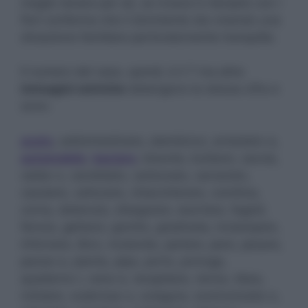
meglio tenere per sé, se invece è riempito con i
fiori conferma che il dormiente sta vivendo una
situazione familiare particolarmente tranquilla.
Il numero del vaso, quindi, è il 7 ma altre
immagini oniriche
detengono la stessa cifra e
sono:
aceto
, addomesticare, alambicco, arrestato-a,
automobile
,
baciare
, bisonte, buttarsi, caccia,
calda-o, candidato, carbonaio, carcerato,
cassiere, catturare, chiacchierare, comitiva,
corna, detenuto, disegnare, esortare, fagioli,
feroce, gettarsi, gomito, gradinata, inciampare,
infornare, libro, mutande, parlare, pere, pesare,
pezza-e, pianta, pipa, porto, proroga,
quaderno-i, rana-e, recapitare, renna, ribes,
rotolare, scabrosa-o, sciagura, scomunicata-o,