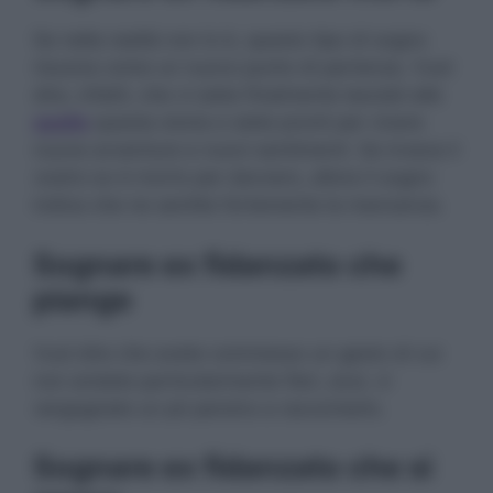
Se nella realtà non lo è, questo tipo di sogno
risuona come un nuovo punto di partenza. Vuol
dire, infatti, che vi siete finalmente lasciati alle
spalle
questa storia e siete pronti per vivere
nuove avventure e nuovi sentimenti. Se invece il
vostro ex è morto per davvero, allora il sogno
indica che ne sentite fortemente la mancanza.
Sognare ex fidanzato che
piange
Vuol dire che avete commesso un gesto di cui
non andate particolarmente fieri, anzi, vi
vergognate un pò persino a raccontarlo.
Sognare ex fidanzato che si