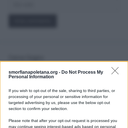
Sito
web
Cerca Sogno
smorfianapoletana.org -
Do Not Process My
Ricerca
Personal Information
per:
If you wish to opt-out of the sale, sharing to third parties, or
processing of your personal or sensitive information for
targeted advertising by us, please use the below opt-out
section to confirm your selection.
LEGGI GRATIS IL NOSTRO EBOOK
Please note that after your opt-out request is processed you
may continue seeing interest-based ads based on personal