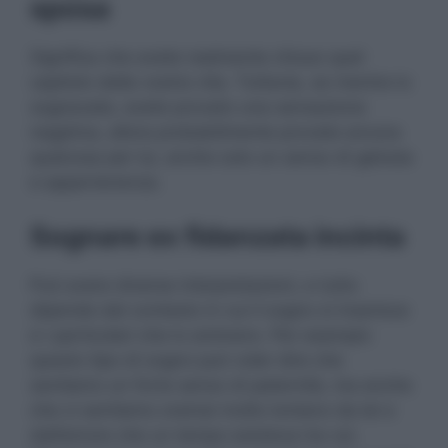
sposa
Significa che avete realmente chiuso quel
capitolo della vostra vita. Tuttavia, se mentre lo
sognavate, avete provato una sensazione
negativa, allora probabilmente provate ancora
qualcosa per lui, anche solo un senso di gelosia
e appartenenza.
Sognare ex fidanzata incinta
Può avere diverse interpretazioni, e tutto
dipende dal contesto in cui il sogno si inserisce
e i particolari che lo animano. Per esempio
questo tipo di sogno può voler dire che
sentiamo un forte senso di paternità, ma anche
che ci sentiamo oramai molto lontano da lei e
dall’amore che un tempo esisteva tra voi.