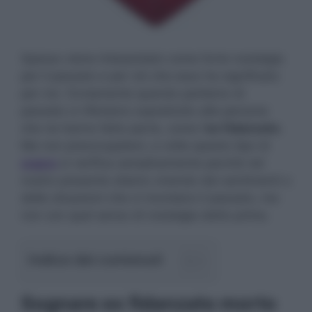
Spesso viene interpretato come forte nostalgia
per il passato e per ciò che esso ha significato
per noi. Ovviamente quando parliamo di
passato ci riferiamo soprattutto alle persone
che ne hanno fatto parte, come l’
ex fidanzato
.
Ma non preoccupatevi, a volte questo tipo di
sogno
si verifica semplicemente perchè nel
nostro presente stiamo vivendo dei sentimenti o
delle situazioni che ci ricordano il passato, ma
non con quel senso di nostalgia detto prima.
Indice dei contenuti
Sognare ex fidanzato morto