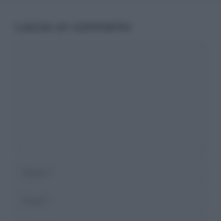
Lascia un commento
Commento
Nome
Email