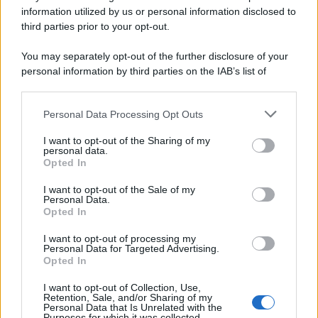
information utilized by us or personal information disclosed to
third parties prior to your opt-out.
Categorie
You may separately opt-out of the further disclosure of your
personal information by third parties on the IAB’s list of
downstream participants.
Dizionario dei Sogni – A
Personal Data Processing Opt Outs
This information may also be disclosed by us to third parties
Dizionario dei Sogni – B
on the IAB’s List of Downstream Participants that may further
I want to opt-out of the Sharing of my
Dizionario dei Sogni – C
disclose it to other third parties.
personal data.
Opted In
Dizionario dei Sogni – D
Please note that this website/app uses one or more Google
services and may gather and store information including but
I want to opt-out of the Sale of my
Dizionario dei Sogni – E
Personal Data.
not limited to your visit or usage behaviour. You may click to
Opted In
grant or deny consent to Google and its third-party tags to
Dizionario dei Sogni – F
use your data for below specified purposes in below Google
I want to opt-out of processing my
Dizionario dei Sogni – G
consent section.
Personal Data for Targeted Advertising.
Opted In
Dizionario dei Sogni – I
Dizionario dei Sogni – J
I want to opt-out of Collection, Use,
Retention, Sale, and/or Sharing of my
Personal Data that Is Unrelated with the
Dizionario dei Sogni – L
Purposes for which it was collected.