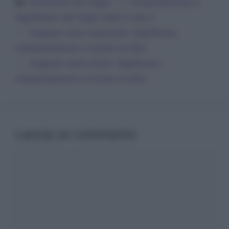
Dizionario dei Sogni – T
,
Interpretazione e
Significato dei Sogni dalla A alla Z
Sognare ciclo mestruale: Significato,
interpretazione e numeri al lotto
Sognare vento forte: Significato,
interpretazione e numeri al lotto
Lascia un commento
Commento