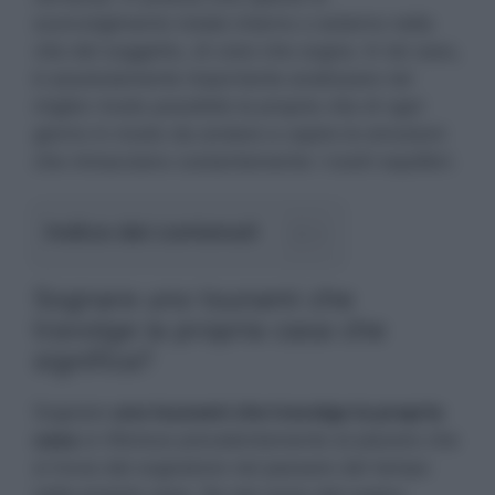
sconvolgimento totale interno o esterno nella
vita del soggetto, di colui che sogna. In tal caso,
è assolutamente importante analizzare nel
miglior modo possibile la propria vita di ogni
giorno in modo da andare a capire le emozioni
che minacciano costantemente i nostri equilibri.
Indice dei contenuti
Sognare uno tsunami che
travolge la propria casa che
significa?
Sognare
uno tsunami che travolge la propria
casa
si riferisce prevalentemente al piacere che
si trova dal sognatore nel passare del tempo