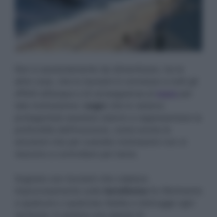
Non è assolutamente da dimenticare, tra le
altre cose, che lo tsunami è connesso a tutti gli
effetti all’acqua e di conseguenza al
mare
per
tale motivazione i
sogn
i che lo vedono
protagonista assoluto stanno a rappresentare la
profondità dell’inconscio, come anche le
emozioni che per svariate motivazioni non si
riescono a controllare per bene.
Sognare uno tsunami che colpisce
improvvisamente sulla
terraferma
fa riferimento
a qualcuno o qualcosa ribalta e distrugge ogni
certezza: in pratica una specie di