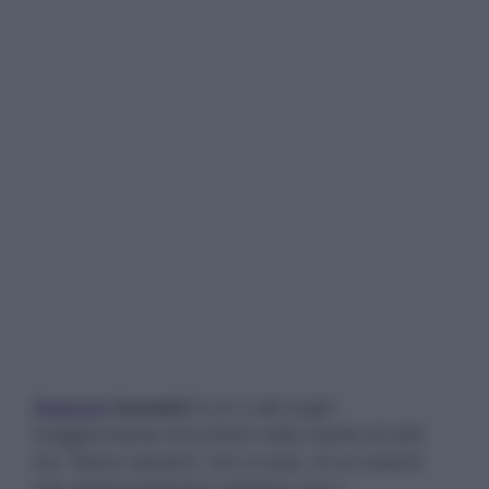
Sognare
tsunami
è un o dei sogni
maggiormente rincorrenti nella mente di tutti
noi. Siamo davanti, non a caso, di un evento
che nell’immaginario collettivo sta a