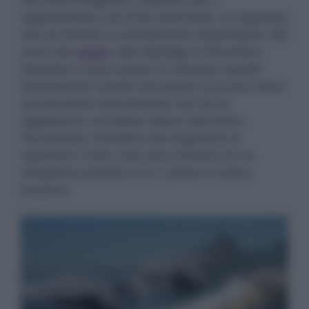
rappresentare una forza distruttiva, un qualcosa
che da fermare è praticamente impensabile. Nel
corso del
sogno
, tale tipologia di fenomeno
distruttivo indica spesso e volentieri aspetti
decisamente violenti del proprio inconscio tanto
da assumere internamente una forma
aggressiva e al tempo stesso distruttiva.
Nonostante il tentativo del sognatore di
reprimere il tutto, essi sono emerse con la
medesima potenza di un vulcano in piena
eruzione.