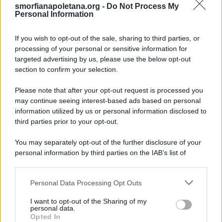
smorfianapoletana.org -
Do Not Process My
Ricerca
Personal Information
per:
If you wish to opt-out of the sale, sharing to third parties, or
processing of your personal or sensitive information for
targeted advertising by us, please use the below opt-out
section to confirm your selection.
LEGGI GRATIS IL NOSTRO EBOOK
Please note that after your opt-out request is processed you
may continue seeing interest-based ads based on personal
information utilized by us or personal information disclosed to
third parties prior to your opt-out.
Categorie
You may separately opt-out of the further disclosure of your
personal information by third parties on the IAB’s list of
downstream participants.
Dizionario dei Sogni – A
Personal Data Processing Opt Outs
This information may also be disclosed by us to third parties
Dizionario dei Sogni – B
on the IAB’s List of Downstream Participants that may further
I want to opt-out of the Sharing of my
Dizionario dei Sogni – C
disclose it to other third parties.
personal data.
Opted In
Dizionario dei Sogni – D