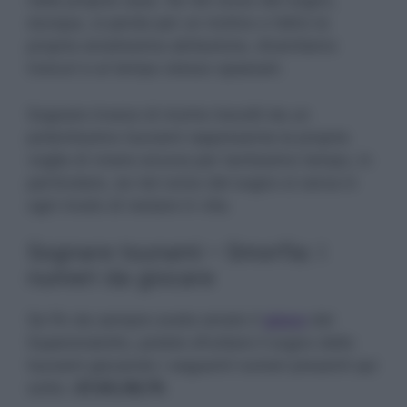
nella propria casa. Se nel corso del sogno,
dunque, si perde per un motivo o l’altro la
propria amatissima abitazione, diventiamo
insicuri e al tempo stesso spaesati.
Sognare invece di morire travolti da un
potentissimo tsunami rappresenta la propria
voglia di vivere ancora per tantissimo tempo, in
particolare, se nel corso del sogno si cerca in
ogni modo di restare in vita.
Sognare tsunami – Smorfia: i
numeri da giocare
Se fin da sempre avete amato il
gioco
del
Superenalotto, potete sfruttare il sogno dello
tsunami giocando i seguenti numeri presenti qui
sotto:
37,45,59,75.