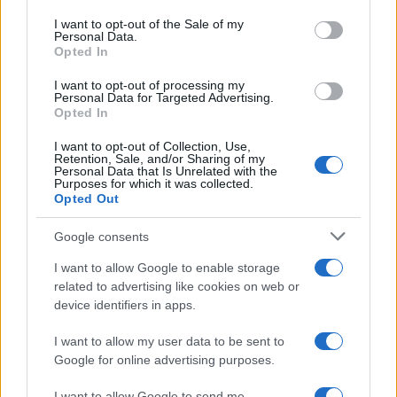
Please note that this website/app uses one or more Google
services and may gather and store information including but
I want to opt-out of the Sale of my
Dizionario dei Sogni – E
Personal Data.
not limited to your visit or usage behaviour. You may click to
Opted In
grant or deny consent to Google and its third-party tags to
Dizionario dei Sogni – F
use your data for below specified purposes in below Google
I want to opt-out of processing my
Dizionario dei Sogni – G
consent section.
Personal Data for Targeted Advertising.
Opted In
Dizionario dei Sogni – I
Dizionario dei Sogni – J
I want to opt-out of Collection, Use,
Retention, Sale, and/or Sharing of my
Personal Data that Is Unrelated with the
Dizionario dei Sogni – L
Purposes for which it was collected.
Opted Out
Dizionario dei Sogni – M
Dizionario dei Sogni – N
Google consents
Dizionario dei Sogni – O
I want to allow Google to enable storage
related to advertising like cookies on web or
Dizionario dei Sogni – P
device identifiers in apps.
Dizionario dei Sogni – Q
I want to allow my user data to be sent to
Dizionario dei Sogni – R
Google for online advertising purposes.
Dizionario dei Sogni – S
I want to allow Google to send me