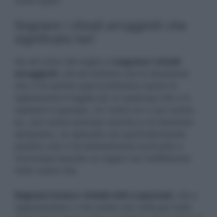
nostri spazi.
Sognare i chiodi arrugginiti che
significato ha?
Se nel corso del sogno si
sognano i chiodi
arrugginiti
, sta ad indicare che la situazione
che vi fa sentire quel bruttissimo senso di
oppressione è legata ad un qualcosa che vi è
capitato in passato. Un vostro ex o una vostra
ex, una vostra amicizia vecchia a cui tenevate
tantissimo, un episodio non particolarmente
positivo che vi ha letteralmente sconvolto o
comunque lasciato un segno non indifferente
nella vostra vita.
Sognare invece i chiodi rotti o spezzati,
sta a
rappresentare o che avete una volta per tutte