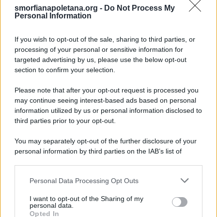
smorfianapoletana.org -
Do Not Process My
Ricerca
Personal Information
per:
If you wish to opt-out of the sale, sharing to third parties, or
processing of your personal or sensitive information for
targeted advertising by us, please use the below opt-out
section to confirm your selection.
LEGGI GRATIS IL NOSTRO EBOOK
Please note that after your opt-out request is processed you
may continue seeing interest-based ads based on personal
information utilized by us or personal information disclosed to
third parties prior to your opt-out.
Categorie
You may separately opt-out of the further disclosure of your
personal information by third parties on the IAB’s list of
downstream participants.
Dizionario dei Sogni – A
Personal Data Processing Opt Outs
This information may also be disclosed by us to third parties
Dizionario dei Sogni – B
on the IAB’s List of Downstream Participants that may further
I want to opt-out of the Sharing of my
Dizionario dei Sogni – C
disclose it to other third parties.
personal data.
Opted In