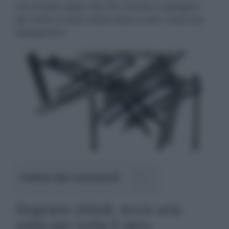
uno di quei sogni che non riuscite a spiegarvi
per bene ai quali volete dare a tutti i costi una
spiegazione.
Indice dei contenuti
Sognare chiodi, ecco una
volta per tutte il vero