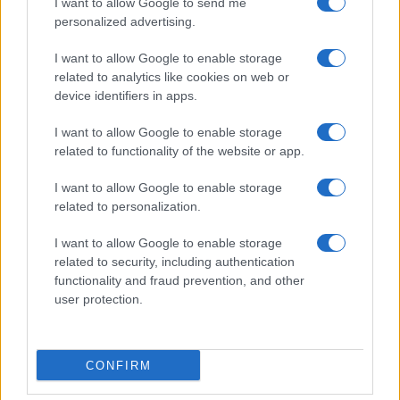
I want to allow Google to send me
Dizionario dei Sogni – T
personalized advertising.
Dizionario dei Sogni – U
I want to allow Google to enable storage
related to analytics like cookies on web or
Dizionario dei Sogni – V
device identifiers in apps.
Dizionario dei Sogni – W
I want to allow Google to enable storage
Dizionario dei Sogni – Z
related to functionality of the website or app.
Interpretazione e Significato dei Sogni dalla A
I want to allow Google to enable storage
alla Z
related to personalization.
News
I want to allow Google to enable storage
Smorfia
related to security, including authentication
functionality and fraud prevention, and other
Sogni Ricorrenti
user protection.
SmorfiaNapoletana.org – Tutti i diritti riservati –
CONFIRM
Cookie Policy