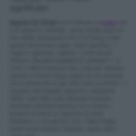
significato
Sognare dei chiodi
non è tuttavia un
sogno
che
si fa spesso e volentieri, senza dubbio però c’è
una valida motivazione che vi ha spinto a fare
questo stranissimo sogno. Nello specifico, o
meglio in generale, sognare i chiodi sta ad
indicare, l’elevata incapacità di cambiare in un
modo o l’altro la propria vita, come per esempio
quando si rimane troppo legati ad una persona
che si amava più di ogni altra cosa al mondo o a
situazioni del passato piacevoli o spiacevoli.
Infatti, il più delle volte utilizzano la parola
rimanere inchiodati quando non si riesce a
scollarsi di dosso un qualcosa di molto
fastidioso o una persona che ci tiene troppo
stretti senza lasciarci respirare, senza darci i