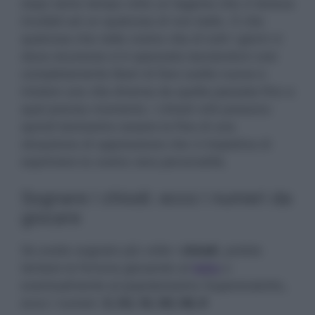
dopo tanto tempo rotto un legame che vi teneva
incollati ad un qualcosa di non bello. O che
qualcosa che nella vostra vita di tutti i giorni vi
dava sicurezza si è spezzata lasciandovi cosi
completamente liberi di fare scelte nuove e
iniziare una vita diversa da quella passata fino a
quel preciso momento. I chiodi rotti possono
quindi benissimo essere la fine di una
situazione di oppressione che vi impediva di
esprimere la vostra vera personalità.
Sognare i chiodi: ecco i numeri da
giocare
Se avete sognato più volte i
chiodi
, potete
tentare la fortuna giocando al
lotto
o
eventualmente al popolarissimo Superenalotto,
ecco i numeri:
5, 53, 14, 50, 56, 9