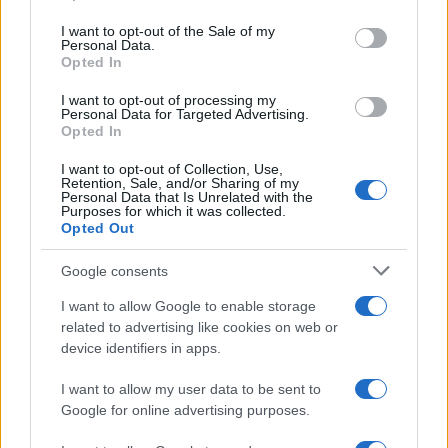
Dizionario dei Sogni – D
Please note that this website/app uses one or more Google
services and may gather and store information including but
I want to opt-out of the Sale of my
Dizionario dei Sogni – E
Personal Data.
not limited to your visit or usage behaviour. You may click to
Opted In
grant or deny consent to Google and its third-party tags to
Dizionario dei Sogni – F
use your data for below specified purposes in below Google
I want to opt-out of processing my
Dizionario dei Sogni – G
consent section.
Personal Data for Targeted Advertising.
Opted In
Dizionario dei Sogni – I
Dizionario dei Sogni – J
I want to opt-out of Collection, Use,
Retention, Sale, and/or Sharing of my
Personal Data that Is Unrelated with the
Dizionario dei Sogni – L
Purposes for which it was collected.
Opted Out
Dizionario dei Sogni – M
Dizionario dei Sogni – N
Google consents
Dizionario dei Sogni – O
I want to allow Google to enable storage
related to advertising like cookies on web or
Dizionario dei Sogni – P
device identifiers in apps.
Dizionario dei Sogni – Q
I want to allow my user data to be sent to
Dizionario dei Sogni – R
Google for online advertising purposes.
Dizionario dei Sogni – S