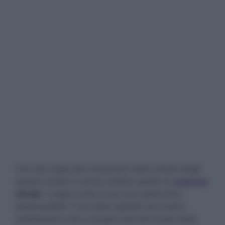
Uno dei sogni più rincorrenti nella mente degli
essere umani è senza dubbio quello di
sognare
chiodi
. I sogni come si sa sono parecchio
imprevedibili. E se siete capitati nel nostro
visitatissimo sito e proprio perché avete fatto