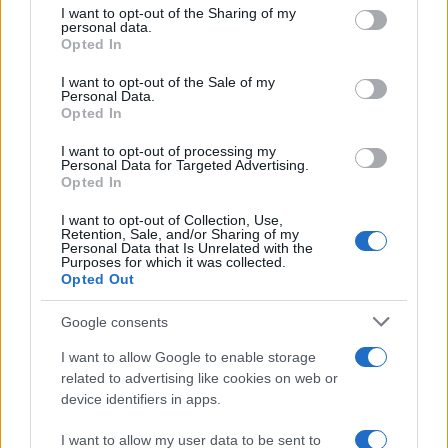
I want to opt-out of the Sharing of my
Dizionario dei Sogni – C
disclose it to other third parties.
personal data.
Opted In
Dizionario dei Sogni – D
Please note that this website/app uses one or more Google
services and may gather and store information including but
I want to opt-out of the Sale of my
Dizionario dei Sogni – E
Personal Data.
not limited to your visit or usage behaviour. You may click to
Opted In
grant or deny consent to Google and its third-party tags to
Dizionario dei Sogni – F
use your data for below specified purposes in below Google
I want to opt-out of processing my
Dizionario dei Sogni – G
consent section.
Personal Data for Targeted Advertising.
Opted In
Dizionario dei Sogni – I
Dizionario dei Sogni – J
I want to opt-out of Collection, Use,
Retention, Sale, and/or Sharing of my
Personal Data that Is Unrelated with the
Dizionario dei Sogni – L
Purposes for which it was collected.
Opted Out
Dizionario dei Sogni – M
Dizionario dei Sogni – N
Google consents
Dizionario dei Sogni – O
I want to allow Google to enable storage
related to advertising like cookies on web or
Dizionario dei Sogni – P
device identifiers in apps.
Dizionario dei Sogni – Q
I want to allow my user data to be sent to