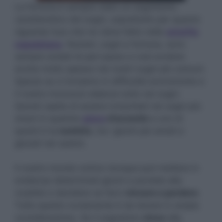
La fortuna è sempre stato un argomento
caratteristico dei sogni, soprattutto per quanto
riguarda l’uso che ne viene fatto nella
smorfia
napoletana
. Numeri, sogni e fortuna, sono
sempre andati di pari passo e così avviene
anche molto spesso nei nostri sogni più comuni.
Specie se ci troviamo in difficoltà economiche e
il nostro inconscio elabora tutto nei sogni.
Quindi capita di essere invischiati nei sogni più
strani in qualche
gioco
d’azzardo
e uno di
questi è la
roulette
, tra i giochi più amati e
giocati nei casinò.
Il nostro mondo onirico dunque può mettere in
evidenza determinati giochi e puntate alla
roulette e decidere se farci
vincere o perdere
.
Tutto questo ovviamente è da tenere in ampia
considerazione. Se il sognatore
vince
alla