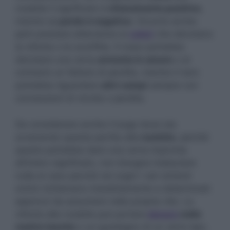
roulette il significato è
chiaramente positivo
,
mentre se
perde è negativo
. Occorre anche
però prestare attenzione ai
colori
che denotano
la vittoria o la sconfitta. Il rosso potrebbe
denotare una certa
armonia in amore
o al
contrario un fattore di perdita, mentre il nero
potrebbe riguardare
altri campi
sempre con
connessioni di vincita o perdita.
Da considerare anche il luogo dove sta
avvenendo questa partita alla
roulette
, perché
questo potrebbe dare una certa impronta
all’intero significato, non bisogna tralasciare
nulla al caso perché nei sogni i vari simboli
onirici richiamano indubbiamente a determinati
approcci da assumere nella propria vita. La
vittoria alla roulette può portare
denaro
nelle
nostre tasche
o un guadagno di un certo tipo,