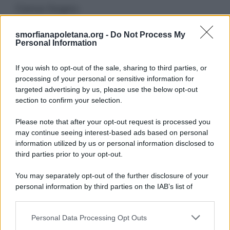
Cerca Sogno
smorfianapoletana.org -
Do Not Process My
Ricerca
Personal Information
per:
If you wish to opt-out of the sale, sharing to third parties, or
processing of your personal or sensitive information for
targeted advertising by us, please use the below opt-out
section to confirm your selection.
LEGGI GRATIS IL NOSTRO EBOOK
Please note that after your opt-out request is processed you
may continue seeing interest-based ads based on personal
information utilized by us or personal information disclosed to
third parties prior to your opt-out.
Categorie
You may separately opt-out of the further disclosure of your
personal information by third parties on the IAB’s list of
downstream participants.
Dizionario dei Sogni – A
Personal Data Processing Opt Outs
This information may also be disclosed by us to third parties
Dizionario dei Sogni – B
on the IAB’s List of Downstream Participants that may further