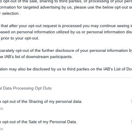
to opt-out of the sale, sharing to third parties, or processing of your per
ioni. Innanzitutto dipende dalle sensazioni provate
formation for targeted advertising by us, please use the below opt-out s
esce come ai tempi della scuola, allora probabilmente il
 selection.
si sente messo alla prova
, sotto
esame
dai superiori
 dedizione al loro rapporto. Il sognatore si sente così
 that after your opt-out request is processed you may continue seeing i
 vigile del professore, pronto ad assegnargli un brutto
ased on personal information utilized by us or personal information dis
 prior to your opt-out.
guata. Se invece è il sognatore ad
interpretare il
 in sè stessi, di capacità ben acquisite,
di certezze
rately opt-out of the further disclosure of your personal information by
ppunto in grado di insegnare ad altri.
Il professore
non
he IAB’s list of downstream participants.
sto come una figura di cultura superiore, una persona
e ed al quale è necessario obbedire.
tion may also be disclosed by us to third parties on the IAB’s List of 
 that may further disclose it to other third parties.
ò trovare sognando un
professore
ed il mondo ad esso
 that this website/app uses one or more Google services and may gath
l Data Processing Opt Outs
including but not limited to your visit or usage behaviour. You may click 
 to Google and its third-party tags to use your data for below specifi
o opt-out of the Sharing of my personal data.
ogle consent section.
siva lentezza nel prendere decisioni potrebbe causarvi
In
i che finalmente si concretizzeranno;
o opt-out of the Sale of my Personal Data.
 prendere delle decisioni importanti;
In