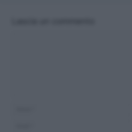
Lascia un commento
Commento
Nome
Email