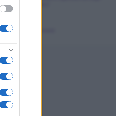
dalla A alla Z
News
Smorfia
Sogni Ricorrenti