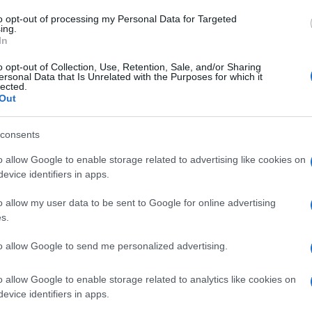
cirete a superare le difficoltà;
to opt-out of processing my Personal Data for Targeted
reoccupazione per una situazione famigliare;
ing.
In
 litigato con qualcuno, rasserenatevi perchè la cosa
o opt-out of Collection, Use, Retention, Sale, and/or Sharing
ersonal Data that Is Unrelated with the Purposes for which it
lected.
erlo 56 – in cattedra 69 – parlargli 53 – di musica 35
Out
consents
o allow Google to enable storage related to advertising like cookies on
evice identifiers in apps.
o allow my user data to be sent to Google for online advertising
s.
to allow Google to send me personalized advertising.
o allow Google to enable storage related to analytics like cookies on
evice identifiers in apps.