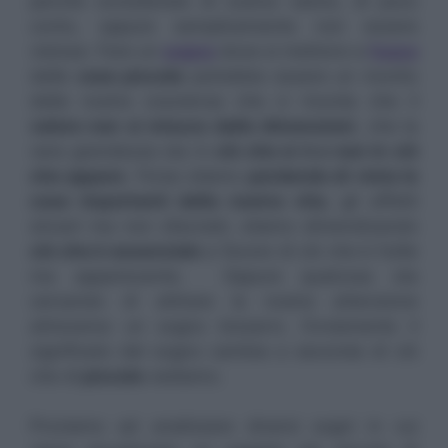
perchè considerate di scarso valore, di poco
conto, oppure semplicemente non essere
vistose. Fare un
sogno
dove si mettono a
fuoco
delle
cose piccole
potrebbe essere un monito
della nostra coscienza che ci ricorda che il
valore non si misura dalle dimensioni
, che la
vera grandezza sta in
ciò che si è e non in ciò
che appare
. Forse stiamo
perdendo di vista le
cose importanti della nostra vita
, gli affetti
sinceri ma non sfacciati, stiamo dimendicando
ciò che è essenziale
a favore di ciò che è futile
ma appariscente. Oppure qualcosa sta
cercando di attirare la nostra attenzione
attraverso un sogno bizzarro. Ovviamente il
significato del sogno cambia a seconda di ciò
che di
piccolo
vediamo.
Proviamo ad analizzare diversi sogni in cui