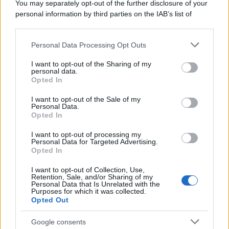
Categorie
You may separately opt-out of the further disclosure of your
personal information by third parties on the IAB’s list of
downstream participants.
Dizionario dei Sogni – A
Personal Data Processing Opt Outs
This information may also be disclosed by us to third parties
Dizionario dei Sogni – B
on the IAB’s List of Downstream Participants that may further
I want to opt-out of the Sharing of my
Dizionario dei Sogni – C
disclose it to other third parties.
personal data.
Opted In
Dizionario dei Sogni – D
Please note that this website/app uses one or more Google
services and may gather and store information including but
I want to opt-out of the Sale of my
Dizionario dei Sogni – E
Personal Data.
not limited to your visit or usage behaviour. You may click to
Opted In
grant or deny consent to Google and its third-party tags to
Dizionario dei Sogni – F
use your data for below specified purposes in below Google
I want to opt-out of processing my
Dizionario dei Sogni – G
consent section.
Personal Data for Targeted Advertising.
Opted In
Dizionario dei Sogni – I
Dizionario dei Sogni – J
I want to opt-out of Collection, Use,
Retention, Sale, and/or Sharing of my
Personal Data that Is Unrelated with the
Dizionario dei Sogni – L
Purposes for which it was collected.
Opted Out
Dizionario dei Sogni – M
Dizionario dei Sogni – N
Google consents