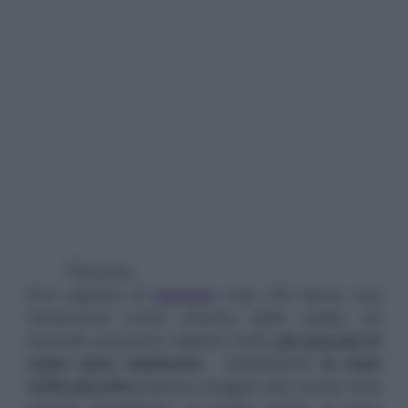
Può capitare di
sognare
cose che hanno una
dimensione molto diversa dalla realtà, ad
esempio possiamo vederle molto
più piccole di
come sono realmente
. Solitamente
le cose
molto piccole
possono sfuggire alla nostra vista