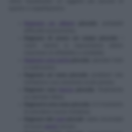
viene visualizzato un oggetto più piccolo di
quanto ci aspettassimo:
Sognare un albero
piccolo
: probabili
difficoltà economiche;
Sognare di avere un corpo piccolo
: i
vostri nemici si nascondono dietro
maschere di affabilità e cordialità;
Sognare una porta
piccola
: pensieri tristi
e malinconici;
Sognare un vaso piccolo
: problemi che
richiedono una soluzione al più presto;
Sognare una
bocca
piccola
: finalmente
un periodo felice;
Sognarre una casa piccola
: è il momento
di prendere nuove iniziative;
Sognare dei
cani
piccoli
: siete circondati
di buoni
amici
sinceri;