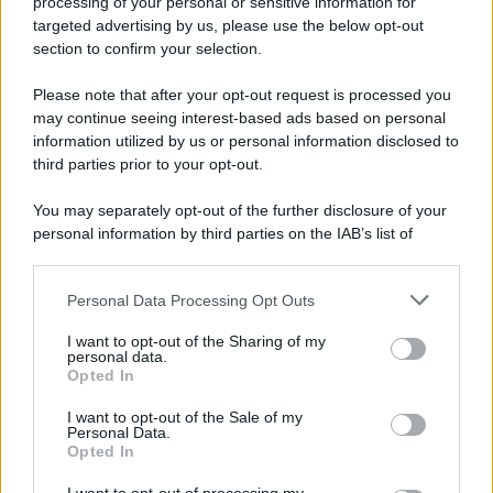
processing of your personal or sensitive information for
targeted advertising by us, please use the below opt-out
section to confirm your selection.
LEGGI GRATIS IL NOSTRO EBOOK
Please note that after your opt-out request is processed you
may continue seeing interest-based ads based on personal
information utilized by us or personal information disclosed to
third parties prior to your opt-out.
Categorie
You may separately opt-out of the further disclosure of your
personal information by third parties on the IAB’s list of
downstream participants.
Dizionario dei Sogni – A
Personal Data Processing Opt Outs
This information may also be disclosed by us to third parties
Dizionario dei Sogni – B
on the IAB’s List of Downstream Participants that may further
I want to opt-out of the Sharing of my
Dizionario dei Sogni – C
disclose it to other third parties.
personal data.
Opted In
Dizionario dei Sogni – D
Please note that this website/app uses one or more Google
services and may gather and store information including but
I want to opt-out of the Sale of my
Dizionario dei Sogni – E
Personal Data.
not limited to your visit or usage behaviour. You may click to
Opted In
grant or deny consent to Google and its third-party tags to
Dizionario dei Sogni – F
use your data for below specified purposes in below Google