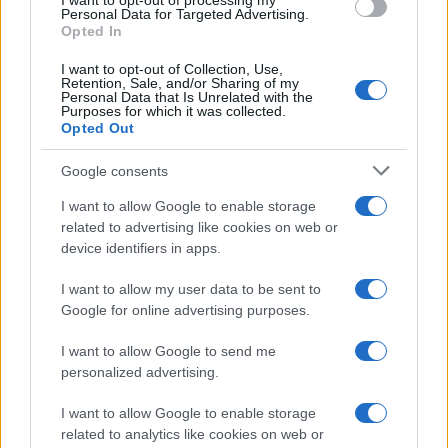
I want to opt-out of processing my
Dizionario dei Sogni – G
consent section.
Personal Data for Targeted Advertising.
Opted In
Dizionario dei Sogni – I
Dizionario dei Sogni – J
I want to opt-out of Collection, Use,
Retention, Sale, and/or Sharing of my
Personal Data that Is Unrelated with the
Dizionario dei Sogni – L
Purposes for which it was collected.
Opted Out
Dizionario dei Sogni – M
Dizionario dei Sogni – N
Google consents
Dizionario dei Sogni – O
I want to allow Google to enable storage
related to advertising like cookies on web or
Dizionario dei Sogni – P
device identifiers in apps.
Dizionario dei Sogni – Q
I want to allow my user data to be sent to
Dizionario dei Sogni – R
Google for online advertising purposes.
Dizionario dei Sogni – S
I want to allow Google to send me
Dizionario dei Sogni – T
personalized advertising.
Dizionario dei Sogni – U
I want to allow Google to enable storage
related to analytics like cookies on web or
Dizionario dei Sogni – V