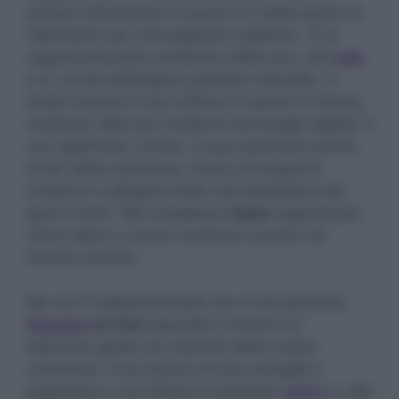
sempre dimostrato di essere un saldo punto di
riferimento per l’immaginario collettivo. È la
rappresentazione simbolica della luce, del
sole
e sì, anche dell’organo genitale maschile. In
tempi moderni il suo utilizzo è caduto in disuso,
sostituito dalle più moderne tecnologie digitali. Il
suo significato, inoltre, si può associare anche
ai fari della macchina, mezzo di trasporto
moderno e allegoria della vita quotidiana dei
giorni nostri. Nel complesso
l’auto
rappresenta
come siamo o come vorremmo essere nel
mondo esterno.
Ma non è dell’automobile che si sta parlando.
Sognare
un faro
equivale a inserire un
elemento guida nei meandri della nostra
coscienza. Il suo fascio di luce consiglia il
sognatore a non fidarsi di sedicenti
amici
e, allo