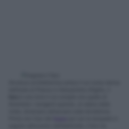
Struttura architettonica antica il cui nome deriva
dall’isola di Pharos in Alessandria d’Egitto, il
faro
è una torre il cui compito era quello di
illuminare i naviganti quando, al calare della
notte, dovevano attraccare sulla terraferma.
Prima con l’uso del
fuoco
poi con le lampade in
seguito all’avvento dell’elettricità, il faro ha