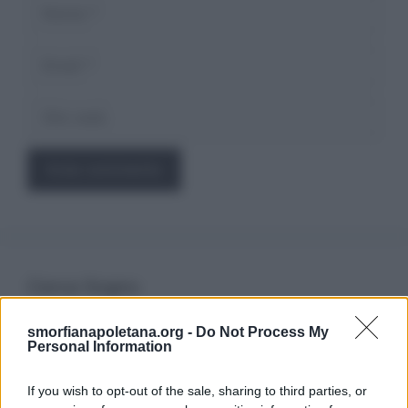
Nome
Email
Sito
web
Cerca Sogno
smorfianapoletana.org -
Do Not Process My
Ricerca
Personal Information
per:
If you wish to opt-out of the sale, sharing to third parties, or