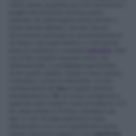
stesso tempo, possiede una nota rassicurante. I
progetti del dormiente verranno presto
realizzati. Se nell’immagine onirica del faro o
anche dei fari dell’auto, vuol dire che pur
annunciando comunque la concretizzazione di
sé stessi o dei propri obiettivi, si vivrà questa
presa di coscienza in completa
solitudine
. Dato
che al faro vengono associati anche i fari
dell’automobile, è consigliabile approfondire
anche questo aspetto. Intanto e come sempre,
vi lasciamo i numeri di riferimento. La cifra
corrispondente del
faro
in quanto struttura
architettonica è il
74
, se invece corrisponde a
quelli dei nostri moderni mezzi di trasporto, al
7
.
Se volete tentare la fortuna, orientatevi con
essi. Il 7 poi, ha delle implicazioni molto
affascinanti e se vi va di approfondire anche
questo argomento leggetevi il suo
significato