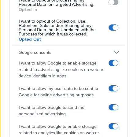
I want to opt-out of processing my
Dizionario dei Sogni – G
consent section.
Personal Data for Targeted Advertising.
Opted In
Dizionario dei Sogni – I
Dizionario dei Sogni – J
I want to opt-out of Collection, Use,
Retention, Sale, and/or Sharing of my
Personal Data that Is Unrelated with the
Dizionario dei Sogni – L
Purposes for which it was collected.
Opted Out
Dizionario dei Sogni – M
Dizionario dei Sogni – N
Google consents
Dizionario dei Sogni – O
I want to allow Google to enable storage
related to advertising like cookies on web or
Dizionario dei Sogni – P
device identifiers in apps.
Dizionario dei Sogni – Q
I want to allow my user data to be sent to
Dizionario dei Sogni – R
Google for online advertising purposes.
Dizionario dei Sogni – S
I want to allow Google to send me
Dizionario dei Sogni – T
personalized advertising.
Dizionario dei Sogni – U
I want to allow Google to enable storage
related to analytics like cookies on web or
Dizionario dei Sogni – V