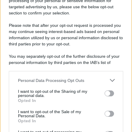
processing of your personal or sensitive information for
targeted advertising by us, please use the below opt-out
section to confirm your selection.
LEGGI GRATIS IL NOSTRO EBOOK
Please note that after your opt-out request is processed you
may continue seeing interest-based ads based on personal
information utilized by us or personal information disclosed to
third parties prior to your opt-out.
Categorie
You may separately opt-out of the further disclosure of your
personal information by third parties on the IAB’s list of
downstream participants.
Dizionario dei Sogni – A
Personal Data Processing Opt Outs
This information may also be disclosed by us to third parties
Dizionario dei Sogni – B
on the IAB’s List of Downstream Participants that may further
I want to opt-out of the Sharing of my
Dizionario dei Sogni – C
disclose it to other third parties.
personal data.
Opted In
Dizionario dei Sogni – D
Please note that this website/app uses one or more Google
services and may gather and store information including but
I want to opt-out of the Sale of my
Dizionario dei Sogni – E
Personal Data.
not limited to your visit or usage behaviour. You may click to
Opted In
grant or deny consent to Google and its third-party tags to
Dizionario dei Sogni – F
use your data for below specified purposes in below Google