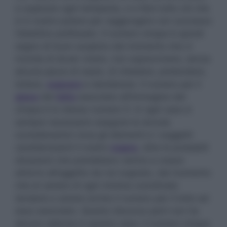
e superare ogni tempesta, e a fare tutto ciò che
è in nostro potere per raggiungere con successo
l’obiettivo prefissato.
Il numero cinque è quindi
segno di buon auspicio dal momento che ci
ricorda di dover vivere, non sopravvivere, senza
alcuna paura di osare, di chiedere, pretendere,
lottare,
sognare
e desiderare. Il numero per il
gioco
del
lotto
associato all’immagine del
cinque è lo stesso numero 5. In ogni caso è
sempre necessario eseguire le dovute
considerazioni circa gli elementi e i soggetti
caratterizzanti il nostro
sogno
, oltre le probabili
situazioni che potrebbero venirsi a creare
attorno all’oggetto da noi sognato, dal momento
che al variare di ogni minima coordinata
tenderà a variare anche il numero per il lotto ad
esso associato. Questo discorso però non ha
alcuna valenza in questo caso: il numero cinque