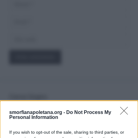
Nome
Email
Sito
web
Cerca Sogno
smorfianapoletana.org -
Do Not Process My
Ricerca
Personal Information
per:
If you wish to opt-out of the sale, sharing to third parties, or