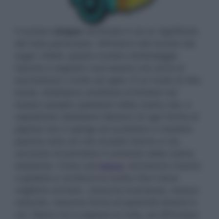
Il numero
cinque
racchiude in sé un significato
del tutto particolare. All’interno del mondo dei
sogni, infatti, questo numero simboleggia
l’azione e sognarlo vuol essere una sorta di
esortazione o invito ad agire. È un modo di dire
basta: dobbiamo smetterla di limitarci ad
essere semplici spettatori della nostra vita, e
soprattutto dobbiamo liberarci di ogni forma di
pigrizia che ci spinge ad accettare in maniera
passiva tutto ciò che accade intorno a noi,
cercando di prendere il comando della nostra
esistenza. Come una
barca
, dovremmo riuscire
a guidare e condurre la nostra vita li dove
vogliamo arrivare…nessuna incertezza, nessun
ostacolo, nessuna forma di passività dinanzi a
noi. Siamo noi a segnare la rotta, ad affrontare