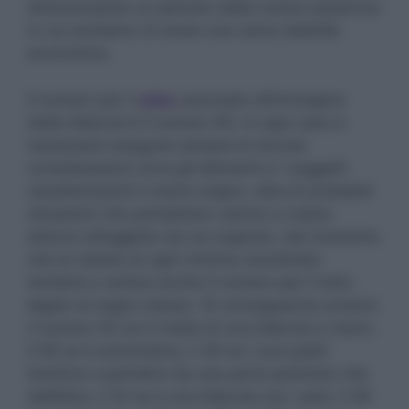
attraversando un periodo della nostra esistenza
in cui sentiamo di avere una certa stabilità
economica.
Il numero per il
lotto
associato all’immagine
della bilancia è il numero 90. In ogni caso è
necessario eseguire sempre le dovute
considerazioni circa gli elementi e i soggetti
caratterizzanti il nostro sogno, oltre le probabili
situazioni che potrebbero venirsi a creare
attorno all’oggetto da noi sognato, dal momento
che al variare di ogni minima coordinata
tenderà a variare anche il numero per il lotto
legato al sogno stesso. Di conseguenza avremo
il numero 52 se si tratta di una bilancia a mano,
il 59 se è automatica, il 39 se i suoi piatti
tendono a pendere da una parte piuttosto che
dall’altra, il 32 se è una bilancia con i pesi, il 26