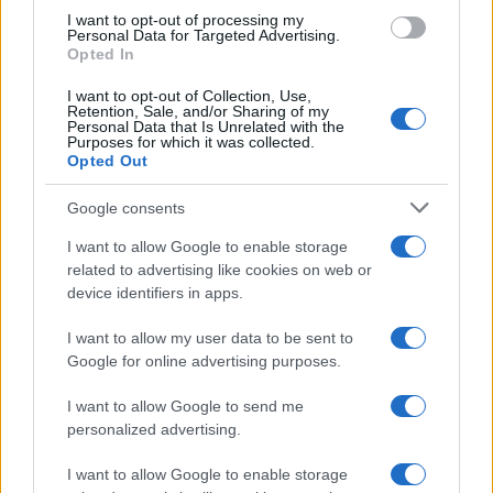
use your data for below specified purposes in below Google
I want to opt-out of processing my
Dizionario dei Sogni – G
consent section.
Personal Data for Targeted Advertising.
Opted In
Dizionario dei Sogni – I
Dizionario dei Sogni – J
I want to opt-out of Collection, Use,
Retention, Sale, and/or Sharing of my
Personal Data that Is Unrelated with the
Dizionario dei Sogni – L
Purposes for which it was collected.
Opted Out
Dizionario dei Sogni – M
Dizionario dei Sogni – N
Google consents
Dizionario dei Sogni – O
I want to allow Google to enable storage
related to advertising like cookies on web or
Dizionario dei Sogni – P
device identifiers in apps.
Dizionario dei Sogni – Q
I want to allow my user data to be sent to
Dizionario dei Sogni – R
Google for online advertising purposes.
Dizionario dei Sogni – S
I want to allow Google to send me
Dizionario dei Sogni – T
personalized advertising.
Dizionario dei Sogni – U
I want to allow Google to enable storage