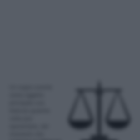
Un sogno avente
come oggetto
principale una
bilancia qualche
volta può
spaventare, dal
momento che