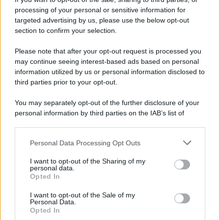
processing of your personal or sensitive information for
targeted advertising by us, please use the below opt-out
section to confirm your selection.
LEGGI GRATIS IL NOSTRO EBOOK
Please note that after your opt-out request is processed you
may continue seeing interest-based ads based on personal
information utilized by us or personal information disclosed to
third parties prior to your opt-out.
Categorie
You may separately opt-out of the further disclosure of your
personal information by third parties on the IAB’s list of
downstream participants.
Dizionario dei Sogni – A
Personal Data Processing Opt Outs
This information may also be disclosed by us to third parties
Dizionario dei Sogni – B
on the IAB’s List of Downstream Participants that may further
I want to opt-out of the Sharing of my
Dizionario dei Sogni – C
disclose it to other third parties.
personal data.
Opted In
Dizionario dei Sogni – D
Please note that this website/app uses one or more Google
services and may gather and store information including but
I want to opt-out of the Sale of my
Dizionario dei Sogni – E
Personal Data.
not limited to your visit or usage behaviour. You may click to
Opted In
grant or deny consent to Google and its third-party tags to
Dizionario dei Sogni – F