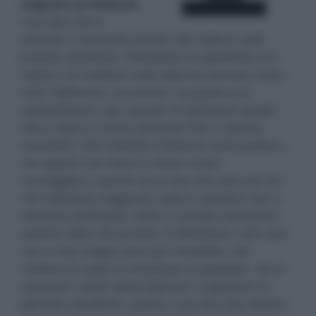
sognare un bilancia
vuol dire che è
arrivato il momento di fare seri bilanci sulla
propria esistenza. Decidiamo di giudicare noi
stessi e di mettere sulla bilancia davvero tutto,
tutti i fallimenti, ma anche i successi e le
soddisfazioni, per cercare di delineare quello
che è stato il nostro percorso fino a questo
momento. Non sempre il bilancio sarà positivo,
ma questo non deve in alcun modo
scoraggiarci, perché se è vero che sino ad ora
non abbiamo raggiunto mete e obiettivi che ci
eravamo prefissati, tanto in ambito lavorativo
quanto nella vita privata, è altrettanto vero che
non è mai troppo tardi per rimediare, per
mettersi in sella e continuare a pedalare. Se al
contrario i piatti della bilancia ci appaiono in
perfetto equilibrio, questo vuol dire che stiamo