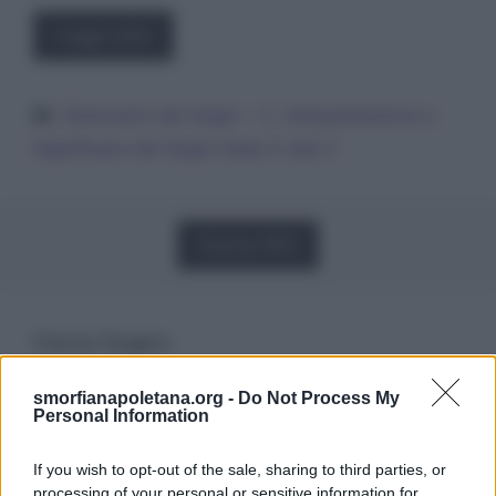
Leggi tutto
Categorie
Dizionario dei Sogni – C
,
Interpretazione e
Significato dei Sogni dalla A alla Z
Carica Altri
Cerca Sogno
smorfianapoletana.org -
Do Not Process My
Ricerca
Personal Information
per:
If you wish to opt-out of the sale, sharing to third parties, or
processing of your personal or sensitive information for