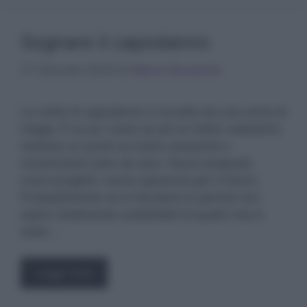
Sognare il capodanno
27 Gennaio 2025
di
Marco Bruzzone
La notte di capodanno è avvolta da una sorta di
magia. È un po’ come se ad un tratto volessimo
mettere un punto al nostro presente e
ricominciare tutto da zero. Nuovi propositi,
nuovi progetti, nuove speranze per il futuro.
Probabilmente se lo facciamo è perché non
siamo totalmente soddisfatti di quello che è
stato …
Leggi tutto