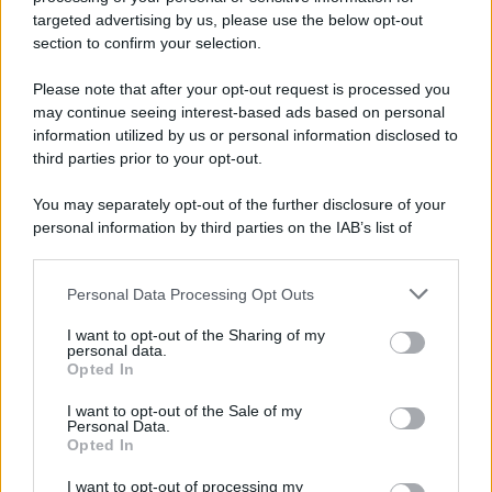
targeted advertising by us, please use the below opt-out
section to confirm your selection.
LEGGI GRATIS IL NOSTRO EBOOK
Please note that after your opt-out request is processed you
may continue seeing interest-based ads based on personal
information utilized by us or personal information disclosed to
third parties prior to your opt-out.
Categorie
You may separately opt-out of the further disclosure of your
personal information by third parties on the IAB’s list of
downstream participants.
Dizionario dei Sogni – A
Personal Data Processing Opt Outs
This information may also be disclosed by us to third parties
Dizionario dei Sogni – B
on the IAB’s List of Downstream Participants that may further
I want to opt-out of the Sharing of my
Dizionario dei Sogni – C
disclose it to other third parties.
personal data.
Opted In
Dizionario dei Sogni – D
Please note that this website/app uses one or more Google
services and may gather and store information including but
I want to opt-out of the Sale of my
Dizionario dei Sogni – E
Personal Data.
not limited to your visit or usage behaviour. You may click to
Opted In
grant or deny consent to Google and its third-party tags to
Dizionario dei Sogni – F
use your data for below specified purposes in below Google
I want to opt-out of processing my
Dizionario dei Sogni – G