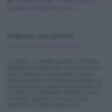
Dizionario dei Sogni – C
,
Interpretazione e
Significato dei Sogni dalla A alla Z
Sognare una camicia
27 Gennaio 2025
di
Marco Bruzzone
La camicia, se sognata, può avere un duplice
significato a seconda delle circostanze in cui si
trova. Solitamente tale indumento, che può
appartenere tanto al mondo maschile quanto a
quello femminile, è segno di buon auspicio, dal
momento che simboleggia la felicità e la sorte
favorevole. Sognare una camicia, quindi,
preannuncia un periodo della nostra …