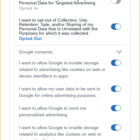
consent section.
Personal Data for Targeted Advertising.
Opted In
Dizionario dei Sogni – I
Dizionario dei Sogni – J
I want to opt-out of Collection, Use,
Retention, Sale, and/or Sharing of my
Personal Data that Is Unrelated with the
Dizionario dei Sogni – L
Purposes for which it was collected.
Opted Out
Dizionario dei Sogni – M
Dizionario dei Sogni – N
Google consents
Dizionario dei Sogni – O
I want to allow Google to enable storage
related to advertising like cookies on web or
Dizionario dei Sogni – P
device identifiers in apps.
Dizionario dei Sogni – Q
I want to allow my user data to be sent to
Dizionario dei Sogni – R
Google for online advertising purposes.
Dizionario dei Sogni – S
I want to allow Google to send me
Dizionario dei Sogni – T
personalized advertising.
Dizionario dei Sogni – U
I want to allow Google to enable storage
related to analytics like cookies on web or
Dizionario dei Sogni – V